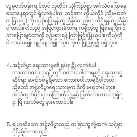
လူမှုပတ်ဝန်းကျင်တွင် လူတိုင်း ယုံကြည်စွာ အင်္ဂလိပ်ပြောနေ
သောနေရာတွင် ရှိလာခဲ့ပါက၊ သင့်အား ကိုယ်တိုင် (သို့မဟုတ်
တခြားသူ) ကို ဖျော်ဖြေရန် ကူညီနိုင်သည်ဟု သိရှိရန် ကူညီနိုင်
ပါတယ်။ ငါသည် အငြင်းပွားခံစားချက်ရှိတဲ့သူ ဖြစ်နေပြီး၊ ငါ
ဘာပြောချင်တာကို စဉ်းစားရန် ကြာမြင့်ချိန်ယူပါ။ ကိုယ့်ကို
ဖိအားပေး၍၊ ချုပ်ချယ်၍ ဒါမှမဟုတ် ပြုပြင္၍ မရှိဘူး။
အင္ဂ်လိပ္စာ ရေးသားမှု၏ ရုပ်ရှင္ကို လက်ခံပါ
ဘာသာစကားတချို့တွင် စကားဝေါဟာရနှင့် ရေးသားမှု
ဆိုင်ရာ ဆက်စပ်မှုရှိသော စကားဝေါဟာရရှိပါတယ်။
သို့သော် အင္ဂ်လိပ္စာရေးသားမှုက ဒီလို မဟုတ်ပါဘူး။
အသံထွက်ပိုင်းမှာ ကြောက်ရွှေနှင့် ဖြတ်ထားတာတွေရှိရ
င္၊ ပြုံးအသံတွေ နားထောင်ပါ။
ပြောဆိုသော အင္ဂ်လိပ္စာသည် တခြားသူတို့ထက် သင့်မှာ
ပိုင်ဆိုင်ထားသည်