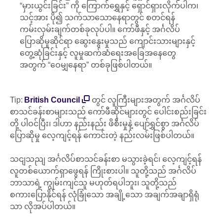
“မှားယွင်းခြင်း” ကို ကြောက်ရွှေနှင့် ရှောင်ရှားလိုက်ပါက၊
သင့်အား ပို၍ သက်သာသောနေရာတွင် စတင်ရန်
ကမ်းလှမ်းချက်တစ်ခုလုပ်ပါ။ ကော်ဖီနှင့် အင်္ဂလိပ်
ပြောဆိုမှုဆိုင်ရာ ဆွေးနွေးမှုသည် ကျောင်းသားများနှင့်
တွေ့ဆုံခြင်းနှင့် လူမှုဆက်ဆံရေးအခြေအနေတွေ
အတွက် “ဝေမျှနေရာ” တစ်ခုဖြစ်ပါတယ်။
Tip:
British Council
တွင် လူကြီးများအတွက် အင်္ဂလိပ်
စာသင်ခန်းစာများသည် ကော်ဖီဆိုင်များတွင် ပေါင်းစည်းခြင်း
တို့ ပါဝင်ပြီး၊ ဒါဟာ နည်းနည်း ဖိစီးမှုနဲ့ ပျော်ရွှင်စွာ အင်္ဂလိပ်
ပြောဆိုမှု လေ့ကျင့်ရန် ကောင်းတဲ့ နည်းလမ်းဖြစ်ပါတယ်။
သငျသညျ အင်္ဂလိပ်စာသင်ခန်းစာ မသွားခဲ့ရင်၊ လေ့ကျင့်ရန်
လူတစ်ယောက်ရှာဖွေရန် ကြိုးစားပါ။ သူတို့သည် အင်္ဂလိပ်
ဘာသာရဲ့ ကျွမ်းကျင်သူ မဟုတ်ရပါဘူး၊ သူတို့သည်
စကားပြောနိုင်ရန် လုံခြုံသော အချို့သော အချက်အချာရှိရုံ
သာ လိုအပ်ပါတယ်။