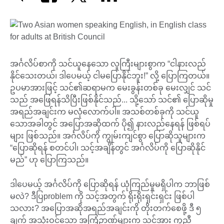
အင်္ဂလိပ်စာကို သင်ယူနေသော လူကြီးများစွာက “ငါနားလည်
နိုင်သေးတယ်၊ ဒါပေမယ့် ငါမပြောနိုင်ဘူး!” လို့ ပြောကြတယ်။
ဥပမာအားဖြင့် သင်၏ဆရာမက မေးခွန်းတစ်ခု မေးလျှင် သင်
သည် အဖြေရန်သိပြီးဖြစ်နိုင်သည်... သို့သော် သင်၏ ပြောဆိုမှု
အရည်အချင်းက မလုံလောက်ပါ။ အသစ်တစ်ခုကို သင်ယူ
သောအခါတွင် အပြောအဆိုထက် ပို၍ နားလည်နေရန် ဖြစ်ရပ်
များ ဖြစ်သည်။ အင်္ဂလိပ်ကို ကျွမ်းကျင်စွာ ပြောဆိုသူများက
“ပြောဆိုရန် စတင်ပါ၊ သင့်အချိန်တွင် အင်္ဂလိပ်ကို ပြောဆိုနိုင်
မည်” ဟု ပြောကြသည်။
ဒါပေမယ့် အင်္ဂလိပ်ကို ပြောဆိုရန် ယုံကြည်မှုမရှိပါက ဘာဖြစ်
မလဲ? ဒီပြproblem ကို သင့်အတွက် ရိုးရိုးရှင်းရှင်း ဖြစ်ပါ
သလား? အပြောအဆိုအရည်အချင်းကို တိုးတက်စေဖို့ ဒီ ၅
ချက် အသုံးဝင်သော အကြံဉာဏ်များက သင့်အား ကူညီ