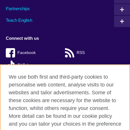
Partnerships
Teach English
Connect with us
Facebook
RSS
TikTok
We use both first and third-party cookies to
personalise web content, analyse visits to our
websites and tailor advertisements. Some of
British Council Global
these cookies are necessary for the website to
Privacy and terms of use
function, whilst others require your consent.
Accessibility
More detail can be found in our cookie policy
Cookies
and you can tailor your choices in the preference
Sitemap