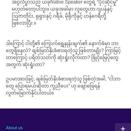
အင္ဂ်လိပ္စာသည် ယခုNative Speaker တွေရဲ့ “ပိုင်ဆိုင်မှု”
မဟုတ်တော့ပါဘူး။ ယခုအခါမှာ လူတွေဟာ ဂျပန်နှင့်
ဩဇာတိုင်း, ရုရှားနှင့် ဂရီခ်, မိုရိုကိုနှင့် ဟန်ဂေရီတို့
ဖြစ်လာပြီး ။
ဒါကြောင့် ငါတို့၏ ကြောက်ရွှေနှုန်းချက်၏ နောက်ခံမှာ ဘာ
တွေရှိနေလဲ? ချစ်မြတ်နိုးခံစားရတဲ့သူ ဖြစ်တာမျိုး? ကြာမြင့်
တာကြောင့် ပရိတ်သတ်ကို ဆုံးရှုံးလိုက်တာ? ခြုံငုံမြေပုံတွေ
အတွက် ဆုံးရှုံးတာ?
ဥပမာအားဖြင့်, ချစ်မြတ်နိုးခံစားရတဲ့သူ ဖြစ်တဲ့အခါ, “ငါဘာ
တွေ ပြောရမယ်ဆိုတာ ကူညီပေး” ဟု ဖျော်ဖြေရန်
လွတ်မြောက်နိုင်ပါတယ်။
About us