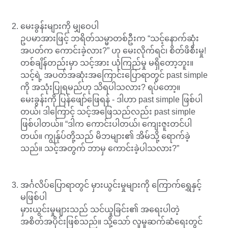
မေးခွန်းများကို မျှဝေပါ
ဥပမာအားဖြင့် ဘရိတ်သမ္မာတစ်ဦးက “သင့်နောက်ဆုံး
အပတ်က ကောင်းခဲ့လား?” ဟု မေးလိုက်ရင်၊ စိတ်ဖိစီးမှု!
တစ်ချိန်တည်းမှာ သင့်အား ယုံကြည်မှု မရှိတော့ဘူး။
သင့်ရဲ့ အပတ်အဆုံးအကြောင်းပြောရာတွင် past simple
ကို အသုံးပြုရမည်ဟု သိရပါသလား? ရပ်တော့။
မေးခွန်းကို ပြန်ဖျော်ဖြေရန် - ဒါဟာ past simple ဖြစ်ပါ
တယ်၊ ဒါကြောင့် သင့်အဖြေသည်လည်း past simple
ဖြစ်ပါတယ်။ “ဒါက ကောင်းပါတယ်၊ ကျေးဇူးတင်ပါ
တယ်။ ကျွန်ုပ်တို့သည် မိဘများ၏ အိမ်သို့ ရောက်ခဲ့
သည်။ သင့်အတွက် ဘာမှ ကောင်းခဲ့ပါသလား?”
အင်္ဂလိပ်ပြောရာတွင် မှားယွင်းမှုများကို ကြောက်ရွှေနှင့်
မဖြစ်ပါ
မှားယွင်းမှုများသည် သင်ယူခြင်း၏ အရေးပါတဲ့
အစိတ်အပိုင်းဖြစ်သည်။ သို့သော် လူမှုဆက်ဆံရေးတွင်