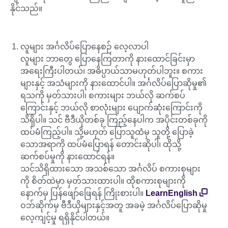
နိုင်သည်။
လူများ အင်္ဂလိပ်ပြောနေစဉ် လေ့လာပါ
လူများ ဘာတွေ ပြောနေကြတာကို နားထောင်ခြင်းမှာ
အရေးကြီးပါတယ်၊ အဓိပ္ပာယ်သာမဟုတ်ပါဘူး။ စကား
များနှင့် အသံများကို နားထောင်ပါ။ အင်္ဂလိပ်ပြောဆိုမှု၏
ရသကို မှတ်သားပါ၊ စကားများ ဘယ်လို ဆက်စပ်
ကြောင်းနှင့် ဘယ်လို စာလုံးများ ပျောက်ဆုံးကြောင်းကို
သိရှိပါ။ သင် ဗီဒီယိုတစ်ခု ကြည့်နေပါက အပိုင်းတစ်ခုကို
ထပ်မံကြည့်ပါ။ သို့မဟုတ် ပြောသူထံမှ သူတို့ ပြောခဲ့
သောအရာကို ထပ်မံပြောရန် တောင်းဆိုပါ၊ ထိုသို့
ဆက်စပ်မှုကို နားထောင်ရန်။
သင်သိရှိထားသော အသစ်သော အင်္ဂလိပ် စကားစုများ
ကို စိတ်ထဲမှာ မှတ်သားထားပါ။ ထိုစကားစုများကို
နောက်မှ ပြန်ဖျော်ဖြေရန် ကြိုးစားပါ။
LearnEnglish
ဝဘ်ဆိုက်မှ ဗီဒီယိုများနှင့်အတူ အခမဲ့ အင်္ဂလိပ်ပြောဆိုမှု
လေ့ကျင့်မှု ရရှိနိုင်ပါတယ်။