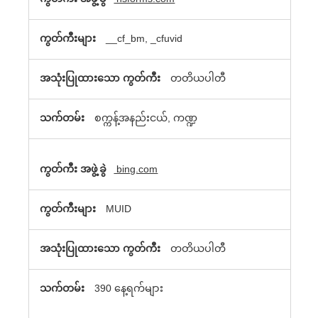
__cf_bm, _cfuvid
တတိယပါတီ
စက္ကန့်အနည်းငယ်, ကဏ္ဍ
bing.com
MUID
တတိယပါတီ
390 နေ့ရက်များ