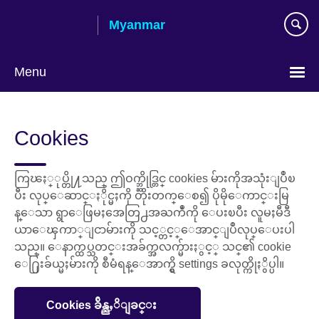
Skip
Myanmar
to
main
content
Menu
Choose
your
Cookies
language
ကြၽႏ္ုပ္တို႔သည္ ဤဝက္ဘ္ဆိုဒ္တြင္ cookies မ်ားကိုအသုံးျပဳၿ
ပီး လုပ္ေဆာင္ႏိုင္မႈကို တိုးတက္ေစ၍ ပိုမိုေကာင္းမြ
န္ေသာ ရွာေဖြမႈအေတြ႕အႀကဳံကို ေပးၿပီး လူမႈမီဒီ
ယာေၾကာ္ျငာမ်ားကို သင့္တင့္ေအာင္ျပဳလုပ္ေပးပါ
သည္။ ေနာက္ထပ္သတင္းအခ်က္အလက္မ်ားႏွင့္ သင္၏ cookie
ေ႐ြးခ်ယ္မႈမ်ားကို စီမံရန္ေအာက္ရွိ settings ခလုတ္ကိုႏွိပ္ပါ။
Cookies ခ်ိန္ညႇိျခင္း