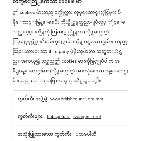
လက္ေတြ႕က်ေသာ cookie မ်ာ
ဤ cookies မ်ားသည္ ဝက္ဘ္ဆိုက္အား လုပ္ေဆာင္ႏိုင္စြမ္း ပို
မိုေကာင္းမြန္ေစၿပီး ကိုယ္ပိုင္အမွတ္သညာျပဳလုပ္ႏိုင္ေစ
သည္။ ၄င္းတို႔ကို ကြၽႏ္ုပ္တို႔က (သို႔မဟုတ္)
ကြၽႏ္ုပ္တို႔၏စာမ်က္ႏွာမ်ားသို႔ ၀န္ေဆာင္မႈမ်ား ထည့္
သြင္းထားေသာ third party ပံ့ပိုးသူမ်ားက သတ္မွတ္ႏိုင္သ
ည္။ အကယ္၍ သင္သည္ဤ cookies မ်ားကိုခြင့္မျပဳပါက အ
ခ်ိဳ႕ဝန္ေဆာင္မႈမ်ား (သို႔မဟုတ္) အားလုံးေသာ ၀န္ေဆာင္မႈ
မ်ားသည္ ေကာင္းစြာလည္ပတ္ႏိုင္မည္မဟုတ္ပါ။
လ
www.britishcouncil.org.mm
က္ေ
hubspotutk
,
liveagent_oref
တြ႕က်ေ
သာ
ပထမပါတီ
cookie