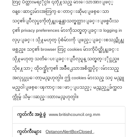
တြင္ ပိတ္ထားမရႏိုင္ပါ။ ၎တို႔သည္ မ်ားေသာအားျဖင့္
၀န္ေဆာင္မႈမ်ားအတြက္ ေတာင္းဆိုမႈျဖစ္ေသာ
သင္၏ျပဳလုပ္မႈကိုတုံ႔ျပန္ရန္သာသတ္မွတ္ထားျခင္းျဖစ္ၿပီးသ
င္၏ privacy preferences မ်ားကိုသတ္မွတ္ျခင္း၊ logging in
လုပ္ျခင္း သို႔မဟုတ္ ပုံစံမ်ားကို ျဖည့္ျခင္းစသည္တို႔ျ
ဖစ္သည္။ သင္၏ browser တြင္ cookies မ်ားကိုပိတ္ဆို႔ျခင္း
သို႔မဟုတ္ သတိေပးျခင္းျပဳလုပ္ရန္ သတ္မွတ္ႏိုင္သည္။
သို႔ေသာ္ ထိုဝက္ဘ္ဆိုက္၏ အခ်ိဳ႕ေသာအစိတ္အပိုင္းမ်ားသည္
အလုပ္လုပ္ေတာ့မည္မဟုတ္ပါ။ ဤ cookies မ်ားသည္ သင္ မည္သူ
မည္ဝါျဖစ္ေၾကာင္းေဖာ္ျပသည့္ မည္သည့္အခ်က္အလ
က္ကိုမွ် သိမ္းဆည္းထားမည္မဟုတ္ပါ။
အတိ
www.britishcouncil.org.mm
အက်
OptanonAlertBoxClosed
,
လို