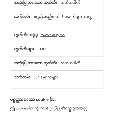
တတိယပါတီ
စက္ကန့်အနည်းငယ်, 6 နေ့ရက်များ, ကဏ္ဍ
www.clarity.ms
CLID
တတိယပါတီ
364 နေ့ရက်များ
ပစ္မွတ္ထား‌ေသာ cookie မ်ား
ဤ cookies မ်ားကို ကြၽႏ္ုပ္တို႔၏ဝက္ဘ္ဆိုဒ္မွတဆင့္