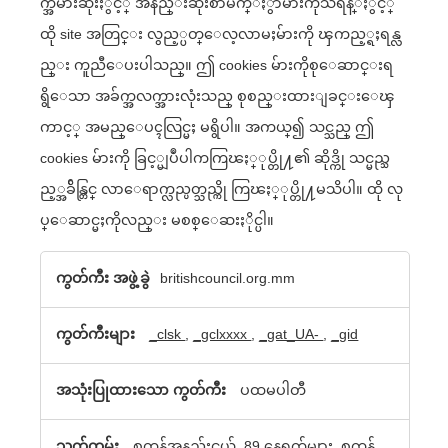
က္အမ်ားဆုံးႏွင့္ အနည္းဆုံးစာမ်က္ႏွာမ်ားကိုသိရန္ႏွင့္
ထို site အတြင္း လွည့္ပတ္ေလ့လာမႈမ်ားကို ၾကည့္ရႈရန္လ
ည္း ကူညီေပးပါသည္။ ဤ cookies မ်ားကိုစုေဆာင္းရ
ရွိေသာ အခ်က္အလက္အားလုံးသည္ စုစည္းထားျခင္းေၾ
ကာင့္ အမည္ေပၚလြင္မႈ မရွိပါ။ အကယ္၍ သင္သည္ ဤ
cookies မ်ားကို ခြင့္မျပဳပါကကြၽႏ္ုပ္တို႔၏ ဆိုဒ္ကို သင္မည္သ
ည့္အခ်ိန္တြင္ လာေရာက္လည္ပတ္သည္ကို ကြၽႏ္ုပ္တို႔မသိပါ။ ထို လု
ပ္ေဆာင္မႈကိုလည္း မစစ္ေဆးႏိုင္ပါ။
ေ
britishcouncil.org.mm
ဆာ
_clsk
,
_gclxxxx
,
_gat_UA-
,
_gid
င္႐ြ
က္
ပထမပါတီ
မႈ
cookie
စက္ကန့်အနည်းငယ်, 89 နေ့ရက်များ, စက္ကန့်