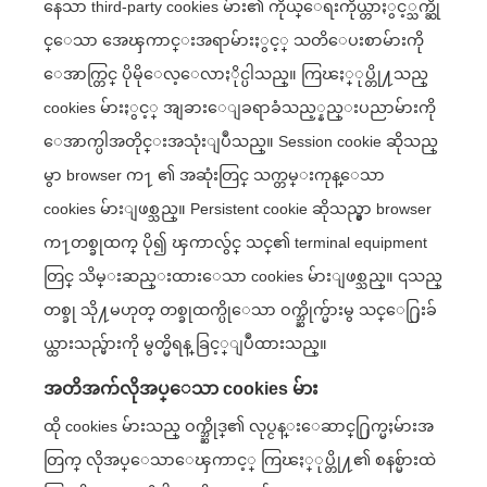
နေသာ third-party cookies မ်ား၏ ကိုယ္ေရးကိုယ္တာႏွင့္သက္ဆို
င္ေသာ အေၾကာင္းအရာမ်ားႏွင့္ သတိေပးစာမ်ားကို
ေအာက္တြင္ ပိုမိုေလ့ေလာႏိုင္ပါသည္။ ကြၽႏ္ုပ္တို႔သည္
cookies မ်ားႏွင့္ အျခားေျခရာခံသည့္နည္းပညာမ်ားကို
ေအာက္ပါအတိုင္းအသုံးျပဳသည္။ Session cookie ဆိုသည္
မွာ browser က႑ ၏ အဆုံးတြင္ သက္တမ္းကုန္ေသာ
cookies မ်ားျဖစ္သည္။ Persistent cookie ဆိုသည္မွာ browser
က႑တစ္ခုထက္ ပို၍ ၾကာလွ်င္ သင္၏ terminal equipment
တြင္ သိမ္းဆည္းထားေသာ cookies မ်ားျဖစ္သည္။ ၎သည္
တစ္ခု သို႔မဟုတ္ တစ္ခုထက္ပိုေသာ ဝက္ဘ္ဆိုက္မ်ားမွ သင္ေ႐ြးခ်
ယ္ထားသည္မ်ားကို မွတ္မိရန္ ခြင့္ျပဳထားသည္။
အတိအက်လိုအပ္ေသာ cookies မ်ား
ထို cookies မ်ားသည္ ဝက္ဘ္ဆိုဒ္၏ လုပ္ငန္းေဆာင္႐ြက္မႈမ်ားအ
တြက္ လိုအပ္ေသာေၾကာင့္ ကြၽႏ္ုပ္တို႔၏ စနစ္မ်ားထဲ