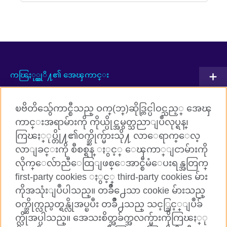
ကၽြႏု္ပ္တုိ႔၏ အေၾကာင္း
ပူးတြဲလုပ္ေဆာင္မႈမ်ား
ၿဗိတိသွ်ေကာင္စီသည္ ဝက္(ဘ္)ဆိုဒ္တြင္ပါဝင္သည့္ အေၾ
အဂၤလိပ္ဘာသာစကားသင္ၾကားျခင္း
ကာင္းအရာမ်ားကို ကိုယ္ပိုင္အမွတ္သညာျပဳလုပ္ရန္၊
ကြၽႏ္ုပ္တို႔၏ဝက္ဘ္ဆိုက္မ်ားသို႔ လာေရာက္ေလ့
ကြၽႏ္ုပ္တို႔ႏွင့္ ခ်ိတ္ဆက္ပါ
လာျခင္းကို စီစစ္ရန္ ႏွင့္ ေၾကာ္ျငာမ်ားကို
လိုက္ေလ်ာညီေထြျဖစ္ေအာင္စီမံေပးရန္အတြက္
Facebook
TikTok
first-party cookies ႏွင့္ third-party cookies မ်ား
ကိုအသုံးျပဳပါသည္။ တခ်ိဳ႕ေသာ cookie မ်ားသည္
ဝက္ဘ္ဆိုက္လည္ပတ္ရန္လိုအပ္ၿပီး တခ်ိဳ႕သည္ သင့္ခြင့္ျပဳခ်
က္လိုအပ္ပါသည္။ အေသးစိတ္အခ်က္အလက္မ်ားကိုကြၽႏ္ု
British Council Global