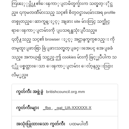
ကြၽႏ္ုပ္တို႔၏ေၾကာ္ျငာမိတ္ဖက္မ်ားက သတ္မွတ္ႏိုင္သ
ည္။ ၎ကုမၸဏီမ်ားသည္ သင္၏ စိတ္ဝင္စားမႈမ်ားအရ profile
တစ္ခုတည္ေဆာက္ရန္ႏွင့္ အျခား site မ်ားတြင္ သက္ဆိုင္
ရာေၾကာ္ျငာမ်ားကို ျပသရန္အသုံးျပဳသည္။
၎တို႔သည္ သင္၏ browser ႏွင့္ အင္တာနက္စက္ပစၥည္း ကို
တမူထူးျခားစြာ ခြဲျခားသတ္မွတ္ျခင္းအေပၚ အေျခခံ
သည္။ အကယ္၍ သင္သည္ ဤ cookies မ်ားကို ခြင့္မျပဳပါက သ
င့္ကို ပစ္မွတ္ထားေသာ ေၾကာ္ျငာမ်ား ေလ်ာ့နည္းသြား
လိမ့္မည္။
ပ
britishcouncil.org.mm
စ္
_fbp
,
_gat_UA-XXXXXX-X
မွ
တ္
ပထမပါတီ
ထား‌ေသာ