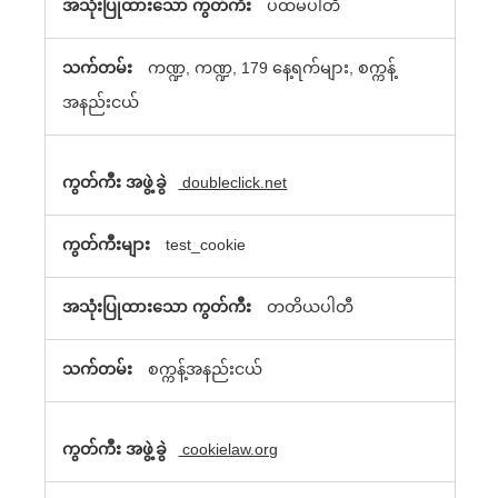
ပထမပါတီ
ကဏ္ဍ, ကဏ္ဍ, 179 နေ့ရက်များ, စက္ကန့်
အနည်းငယ်
doubleclick.net
test_cookie
တတိယပါတီ
စက္ကန့်အနည်းငယ်
cookielaw.org