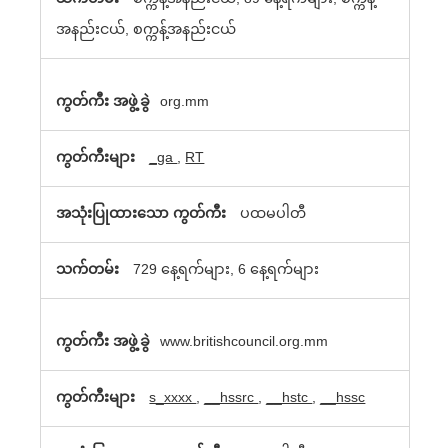
မ်ား
အနည်းငယ်, စက္ကန့်အနည်းငယ်
org.mm
_ga
,
RT
ပထမပါတီ
729 နေ့ရက်များ, 6 နေ့ရက်များ
www.britishcouncil.org.mm
s_xxxx
,
__hssrc
,
__hstc
,
__hssc