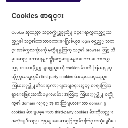
Cookies စာရင္း
Cookie ဆိုသည္မွာ သင္ဝက္ဘ္ဆိုဒ္တစ္ခုသို႔ ဝင္ေရာက္ၾကည့္ရႈသ
ည့္အခါ သင္၏ဘာသာစကားေ႐ြးခ်ယ္မႈ၊ login ဝင္သည့္ သတ
င္းအခ်က္အလက္မ်ားကို မွတ္မိရန္အတြက္ သင္၏ browser တြင္ သိ
မ္းဆည္းထားရန္ ဝက္ဘ္ဆိုက္မွေမးျမန္းေသာ ေသးငယ္သ
ည့္ စာသားဖိုင္တစ္ခုျဖစ္သည္။ ထို cookies မ်ားကို ကြၽႏ္ုပ္
တို႔မွသတ္မွတ္ၿပီး first-party cookies မ်ားဟုေခၚသည္။
ကြၽႏ္ုပ္တို႔၏ေၾကာ္ျငာျခင္းႏွင့္ ေဈးကြက္
ရွာေဖြေရးႀကိဳးပမ္းမႈမ်ား အတြက္ ကြၽႏ္ုပ္တို႔ ဝက္ဘ္ဆို
က္၏ domain ႏွင့္ အျခားကြဲျပားေသာ domain မွ
cookies မ်ားျဖစ္ေသာ third-party cookies မ်ားကိုလည္း
အသုံးျပဳသည္။ လုပ္ငန္းေဆာင္႐ြက္မႈမ်ားတြင္ အသုံးျပဳေ