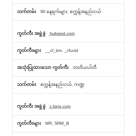
cookie
90 နေ့ရက်များ, စက္ကန့်အနည်းငယ်
မ်ား
hubspot.com
__cf_bm, _cfuvid
တတိယပါတီ
စက္ကန့်အနည်းငယ်, ကဏ္ဍ
c.bing.com
MR, SRM_B