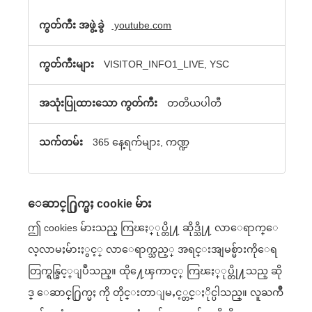
youtube.com
VISITOR_INFO1_LIVE, YSC
တတိယပါတီ
365 နေ့ရက်များ, ကဏ္ဍ
ေဆာင္႐ြက္မႈ cookie မ်ား
ဤ cookies မ်ားသည္ ကြၽႏ္ုပ္တို႔ ဆိုဒ္သို႔ လာေရာက္ေ
လ့လာမႈမ်ားႏွင့္ လာေရာက္သည့္ အရင္းအျမစ္မ်ားကိုေရ
တြက္ရန္ခြင့္ျပဳသည္။ ထို႔ေၾကာင့္ ကြၽႏ္ုပ္တို႔သည္ ဆို
ဒ္ ေဆာင္႐ြက္မႈ ကို တိုင္းတာျမႇင့္တင္ႏိုင္ပါသည္။ လူႀကိဳ