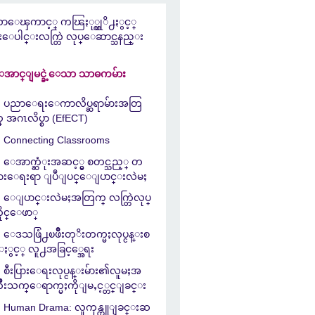
ာေၾကာင့္ ကၽြႏု္ပ္တုိ႕ႏွင့္
ူးေပါင္းလက္တြဲ လုပ္ေဆာင္သနည္း
အာင္ျမင္ခဲ့ေသာ သာဓကမ်ား
ပညာေရးေကာလိပ္ဆရာမ်ားအတြ
္ အဂၤလိပ္စာ (EfECT)
Connecting Classrooms
ေအာက္ဆံုးအဆင့္မွ စတင္သည့္ တ
ားေရးရာ ျပဳျပင္ေျပာင္းလဲမႈ
ေျပာင္းလဲမႈအတြက္ လက္တြဲလုပ္
ိုင္ေဖာ္
ေဒသဖြံ႕ၿဖိဳးတုိးတက္မႈလုပ္ငန္းစ
္ႏွင့္ လူ႕အခြင့္အေရး
စီးပြားေရးလုပ္ငန္းမ်ား၏လူမႈအ
်ိဳးသက္ေရာက္မႈကိုျမႇင့္တင္ျခင္း
Human Drama: လူကုန္ကူျခင္းဆ