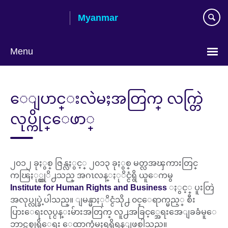
Skip
Myanmar
to
main
content
Menu
Choose
your
ေျပာင္းလဲမႈအတြက္ လက္တြဲ
language
လုပ္ကိုင္ေဖာ္
၂၀၁၂ ခုႏွစ္ ဇြန္လႏွင့္ ၂၀၁၃ ခုႏွစ္ မတ္လအၾကားတြင္
ကၽြႏု္ပ္တုိ႕သည္ အဂၤလန္ႏုိင္ငံရွိ ယူေကမွ
Institute for Human Rights and Business
ႏွင့္ ပူးတြဲ
အလုပ္လုပ္ခဲ့ပါသည္။ ျမန္မာႏုိင္ငံသို႕ ၀င္ေရာက္မည့္ စီး
ပြားေရးလုပ္ငန္းမ်ားအတြက္ လူ႕အခြင့္အေရးအေျခခံမူေ
ဘာင္တစ္ခုရွိေရး ေထာက္ခံမႈရရွိရန္ျဖစ္ပါသည္။