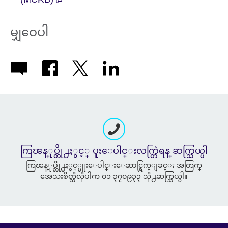
မျှဝေပါ
ကြၽန္ုပ္တို႕ႏွင့္ ပူးေပါင္းလက္တြဲရန္ ဆက္သြယ္ပါ
ကြၽန္ုပ္တို႕ႏွင့္ပူးေပါင္းေဆာင္ရြက္ျခင္း အတြက္
အေသးစိတ္သိလိုပါက ၀၁ ၃၇၀၉၃၃ သို႕ဆက္သြယ္ပါ။