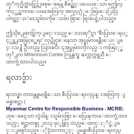
တုိက္႐ိုက္အံ၀င္ခြင္က်ျဖစ္ေစရန္ စီစဥ္က်င္းပေပးေသာ ဤေလ့
က်င့္သင္ၾကားေပးမႈအတြက္ အလုပ္႐ံုေဆြးေႏြးပြဲ
ပါ၀င္ဆင္ႏႊဲမႈသူမ်ားကိုေသခ်ာ စြာေရြးခ်ယ္ခဲ့ပါသည္။
ဤသို႕ေဆာင္ရြက္ျခင္းသည္ ေဒသဆုိင္ရာ “စီးပြားေရးႏွ
င့္လူ႕အခြင့္အေရး” လုပ္ကိုင္ေနေသာ အုပ္စုမ်ားဖန္တီးေပး ျခ
င္းသ႔ို ဦးတည္ သြားၿပီး ၎အုပ္စုမ်ားကိုလည္း ကၽြႏု္ပ္
တုိ႕က Millennium Centre ကြန္ယက္မွ ဆက္လက္ကူညီ ေ
ထာက္ပံ့ထားပါသည္။
ရလာဒ္မ်ား
ရလာဒ္မွာ တာ၀န္ယူမႈရွိေသာ စီးပြားေရးလုပ္ငန္းအတြက္ ျ
မန္မာစင္တာ (
Myanmar Centre for Responsible Business - MCRB
)
ဟုေခၚေသာ လွဴဒါန္းသူမ်ားစြာ ေငြေၾကးေထာက္ပံ့ထား
သည့္ စင္တာတစ္ခု ၂၀၁၃ ခုႏွစ္တြင္ တည္ေထာင္ႏုိင္ခဲ့ျခ
င္းျဖစ္ပါသည္။ ႏိုင္ငံတကာႏွင့္ ျမန္မာစီးပြားေရးလုပ္င