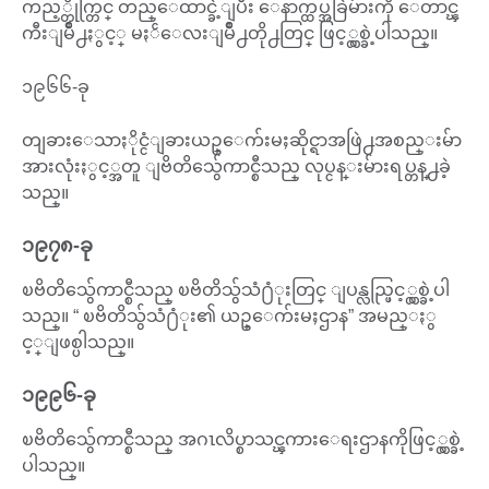
ကည့္တိုက္တြင္ တည္ေထာင္ခဲ့ျပီး ေနာက္ထပ္အခြဲမ်ားကို ေတာင္ၾ
ကီးျမိဳ႕ႏွင့္ မႏၲေလးျမိဳ႕တို႕တြင္ ဖြင့္လွစ္ခဲ့ပါသည္။
၁၉၆၆-ခု
တျခားေသာႏိုင္ငံျခားယဥ္ေက်းမႈဆိုင္ရာအဖြဲ႕အစည္းမ်ာ
အားလုံးႏွင့္အတူ ျဗိတိသွ်ေကာင္စီသည္ လုပ္ငန္းမ်ားရပ္တန္႕ခဲ့
သည္။
၁၉၇၈-ခု
ၿဗိတိသွ်ေကာင္စီသည္ ၿဗိတိသွ်သံ႐ံုးတြင္ ျပန္လည္ဖြင့္လွစ္ခဲ့ပါ
သည္။ “ ၿဗိတိသွ်သံ႐ံုး၏ ယဥ္ေက်းမႈဌာန” အမည္ႏွ
င့္ျဖစ္ပါသည္။
၁၉၉၆-ခု
ၿဗိတိသွ်ေကာင္စီသည္ အဂၤလိပ္စာသင္ၾကားေရးဌာနကိုဖြင့္လွစ္ခဲ့
ပါသည္။