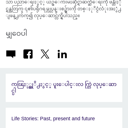
သာ ပညာေရးႏွင့္ ယဥ္ေက်းမႈဆိုင္ရာဆက္ဆံေရးကို ဖန္တီးႏို
င္ရန္အတြက္ ၎၏ပရိုဂရမ္လုပ္ငန္းစဥ္မ်ားကို တစ္ႏုိင္ငံလံုးအႏွံ႕
ျဖန္႕က်က္၍ လုပ္ေဆာင္လ်က္ရွိပါသည္။
မျှဝေပါ
ကၽြႏု္ပ္တုိ႕ႏွင့္ ပူးေပါင္းလ က္တြဲ လုပ္ေဆာ
င္ပါ
Life Stories: Past, present and future