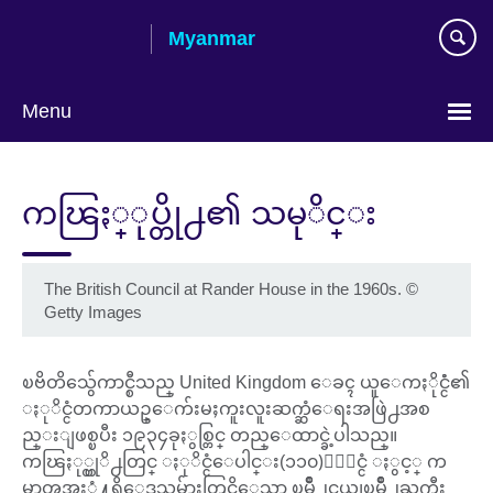
Skip
Myanmar
to
main
content
Menu
Choose
your
ကၽြႏ္ုပ္တို႕၏ သမုိင္း
language
The British Council at Rander House in the 1960s.
©
Getty Images
ၿဗိတိသွ်ေကာင္စီသည္ United Kingdom ေခၚ ယူေကႏိုင္ငံံ၏
ႏုိင္ငံတကာယဥ္ေက်းမႈကူးလူးဆက္ဆံေရးအဖြဲ႕အစ
ည္းျဖစ္ၿပီး ၁၉၃၄ခုႏွစ္တြင္ တည္ေထာင္ခဲ့ပါသည္။
ကၽြႏု္ပ္တုိ႕တြင္ ႏုိင္ငံေပါင္း(၁၁၀)ႏိုင္ငံ ႏွင့္ က
မာၻအႏွံ႔ရွိေဒသမ်ားတြင္ရွိေသာ ၿမိဳ႕ငယ္၊ၿမိဳ႕ႀကီး