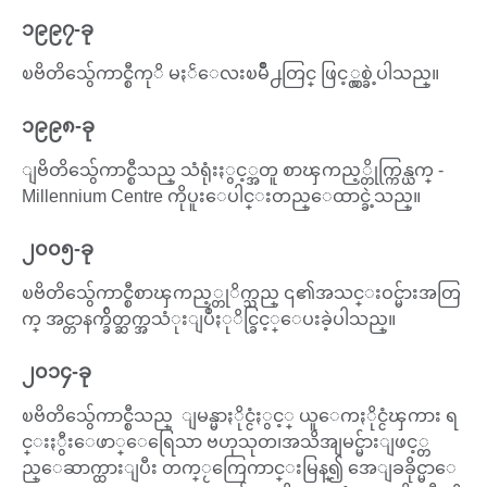
၁၉၉၇-ခု
ၿဗိတိသွ်ေကာင္စီကုိ မႏၲေလးၿမိဳ႕တြင္ ဖြင့္လွစ္ခဲ့ပါသည္။
၁၉၉၈-ခု
ျဗိတိသွ်ေကာင္စီသည္ သံရုံးႏွင့္အတူ စာၾကည့္တိုက္ကြန္ယက္ -
Millennium Centre ကိုပူးေပါင္းတည္ေထာင္ခဲ့သည္။
၂၀၀၅-ခု
ၿဗိတိသွ်ေကာင္စီစာၾကည့္တုိက္သည္ ၎၏အသင္းဝင္မ်ားအတြ
က္ အင္တာနက္ခ်ိတ္ဆက္အသံုးျပဳႏုိင္ခြင့္ေပးခဲ့ပါသည္။
၂၀၁၄-ခု
ၿဗိတိသွ်ေကာင္စီသည္ ျမန္မာႏိုင္ငံႏွင့္ ယူေကႏိုင္ငံၾကား ရ
င္းႏွီးေဖာ္ေရြေသာ ဗဟုသုတ၊အသိအျမင္မ်ားျဖင့္တ
ည္ေဆာက္ထားျပီး တက္ႂကြေကာင္းမြန္၍ အေျခခိုင္မာေ