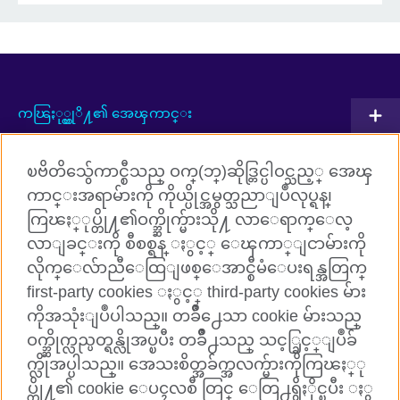
ကၽြႏု္ပ္တုိ႔၏ အေၾကာင္း
ပူးတြဲလုပ္ေဆာင္မႈမ်ား
ၿဗိတိသွ်ေကာင္စီသည္ ဝက္(ဘ္)ဆိုဒ္တြင္ပါဝင္သည့္ အေၾ
အဂၤလိပ္ဘာသာစကားသင္ၾကားျခင္း
ကာင္းအရာမ်ားကို ကိုယ္ပိုင္အမွတ္သညာျပဳလုပ္ရန္၊
ကြၽႏ္ုပ္တို႔၏ဝက္ဘ္ဆိုက္မ်ားသို႔ လာေရာက္ေလ့
ကြၽႏ္ုပ္တို႔ႏွင့္ ခ်ိတ္ဆက္ပါ
လာျခင္းကို စီစစ္ရန္ ႏွင့္ ေၾကာ္ျငာမ်ားကို
လိုက္ေလ်ာညီေထြျဖစ္ေအာင္စီမံေပးရန္အတြက္
Facebook
TikTok
first-party cookies ႏွင့္ third-party cookies မ်ား
ကိုအသုံးျပဳပါသည္။ တခ်ိဳ႕ေသာ cookie မ်ားသည္
ဝက္ဘ္ဆိုက္လည္ပတ္ရန္လိုအပ္ၿပီး တခ်ိဳ႕သည္ သင့္ခြင့္ျပဳခ်
က္လိုအပ္ပါသည္။ အေသးစိတ္အခ်က္အလက္မ်ားကိုကြၽႏ္ု
British Council Global
ပ္တို႔၏ cookie ေပၚလစီ တြင္ ေတြ႕ရွိႏိုင္ၿပီး ႏွ
Cookies