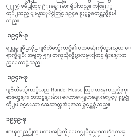
(၂၂၉) ၿမိဳ႕တြင္ ႐ံုးခန္းမ်ား ရွိပါသည္။ ကၽြႏု္ပ္
တုိ႕သည္ ျမန္မာႏုိင္ငံတြင္ ၁၉၄၈ ခုႏွစ္မွစတင္တည္ရွိခဲ့ပါ
သည္။
၁၉၄၆-ခု
ရန္ကုန္ျမိဳ႕သို႕ ျဗိတိသွ်ေကာင္စီ၏ ပထမဆုံးကိုယ္စားလွယ္ ေ
ရာက္ရွိျပီး အမွတ္ ၅၅၊ တကၠသိုလ္ရိပ္သာလမ္းတြင္ ရုံးခန္းတ
ည္ေထာင္ခဲ့သည္။
၁၉၄၈-ခု
ျဗိတိသွ်ေကာင္စီသည္ Rander House တြင္ စာၾကည့္တိုက္၊
စာဖတ္ခန္း၊ စာသင္ခန္းမ်ား၊ ေဟာေျပာခန္းမႏွင့္ ရုပ္ရွင္ရုံ
တို႕ပါဝင္ေသာ အေဆာက္အအံုအသစ္ဖြင့္လွစ္ခဲ့သည္။
၁၉၄၉-ခု
စာၾကည့္တိုက္ ပထမအခြဲကို ေမာ္လျမိဳင္ေဒသႏၲရစာၾ