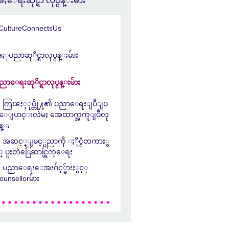
မႈေရးဆိုင္ရာ လုပ္ငန္းမ်ား
CultureConnectsUs
ႏုပညာဆုိင္ရာလုပ္ငန္းမ်ား
ညာေရးဆုိင္ရာလုပ္ငန္းမ်ား
ကြၽႏ္ုပ္တို႔၏ ပညာေရးျပဳျပ
္ေျပာင္းလဲမႈ အေထာက္အကူျပဳလု
ငန္း
အဆင့္ျမင့္ပညာကို ႏိုင္ငံတကာႏွ
့္ ပူးတဲြေဆာင္ရြက္ေရး
ပညာေရးေအးဂ်င့္မ်ားႏွင့္
ounsellorမ်ား