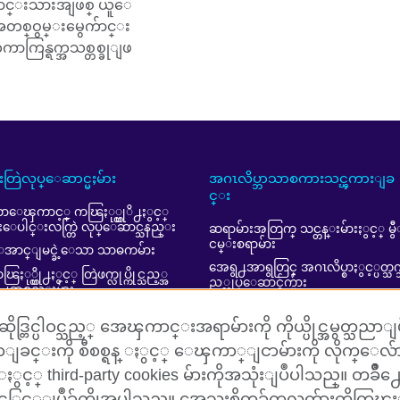
က်ာင္းသားအျဖစ္ ယူေ
စ္ဝွမ္းမွေက်ာင္း
ာကြန္ရက္အသစ္တစ္ခုျဖ
ူးတြဲလုပ္ေဆာင္မႈမ်ား
အဂၤလိပ္ဘာသာစကားသင္ၾကားျခ
င္း
ာေၾကာင့္ ကၽြႏု္ပ္တုိ႕ႏွင့္
ူးေပါင္းလက္တြဲ လုပ္ေဆာင္သနည္း
ဆရာမ်ားအတြက္ သင္တန္းမ်ားႏွင့္ မွ
ငမ္းစရာမ်ား
အာင္ျမင္ခဲ့ေသာ သာဓကမ်ား
အေရွ႕အာရွတြင္ အဂၤလိပ္စာႏွင့္ပတ္သက
ြႏု္ပ္တို႕ႏွင့္ တြဲဖက္လုပ္ကိုင္သည့္အ
ည့္လုပ္ေဆာင္ခ်က္မ်ား
ြဲ႕အစည္းမ်ား
ffiliate marketing (in English)
ဒ္တြင္ပါဝင္သည့္ အေၾကာင္းအရာမ်ားကို ကိုယ္ပိုင္အမွတ္သညာျပဳလ
ျခင္းကို စီစစ္ရန္ ႏွင့္ ေၾကာ္ျငာမ်ားကို လိုက္ေ
 ႏွင့္ third-party cookies မ်ားကိုအသုံးျပဳပါသည္။ တခ်ိဳ႕ေသ
္ သင့္ခြင့္ျပဳခ်က္လိုအပ္ပါသည္။ အေသးစိတ္အခ်က္အလက္မ်ားကိုက
Sitemap