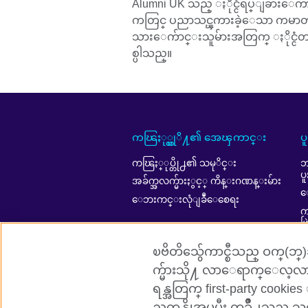
Alumni UK သည္ ႏိုင္ငံရပ္ျခားေ
ကတြင္ ပညာသင္ၾကားခဲ့ေသာ ကမာၻတ
သားေက်ာင္းသူမ်ားအတြက္ ႏိုင္ငံတက
စ္ပါသည္။
ကၽြႏု္ပ္တုိ႔၏ အေၾကာင္း
ပ
ကၽြႏ္ုပ္တို႕၏ သမုိင္း
ဘ
ပ
အခ်က္အလက္မ်ားႏွင့္ ကိန္းဂဏန္းမ်ား
ေ
ေဘးကင္းလုံျခဳံေစေရး
ကၽ
ဖ
A
ၿဗိတိသွ်ေကာင္စီသည္ ဝက္(ဘ္)ဆို
က္မ်ားသို႔ လာေရာက္ေလ့လာ
ရန္အတြက္ first-party cookies
ည္ပတ္ရန္လိုအပ္ၿပီး တခ်ိဳ႕သည
British Council Global
Cookies