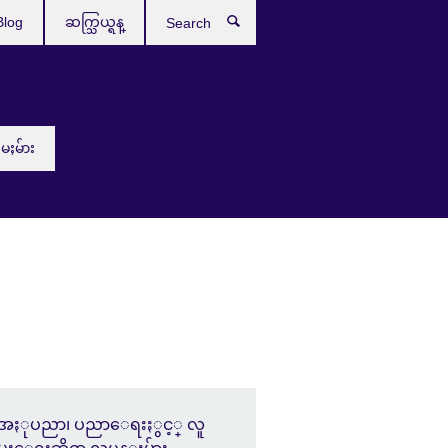
Blog
ဆက္သြယ္ရန္
Search
းမႈမ်ား
အႏုပညာ၊ ပညာေရးႏွင့္ လူ