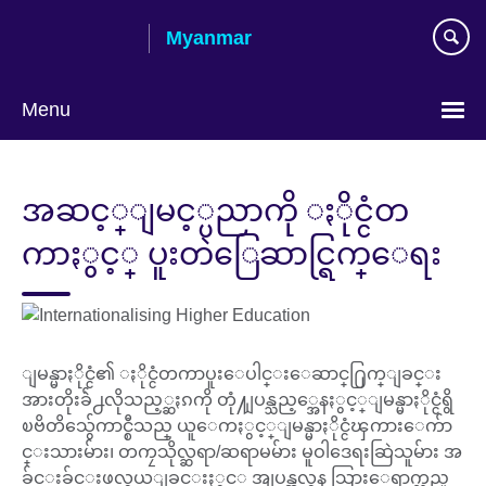
Skip
Myanmar
to
main
content
Menu
Choose
your
အဆင့္ျမင့္ပညာကို ႏိုင္ငံတ
language
ကာႏွင့္ ပူးတဲြေဆာင္ရြက္ေရး
ျမန္မာႏိုင္ငံ၏ ႏိုင္ငံတကာပူးေပါင္းေဆာင္႐ြက္ျခင္း
အားတိုးခ်ဲ႕လိုသည့္ဆႏၵကို တုံ႔ျပန္သည့္အေနႏွင့္ျမန္မာႏိုင္ငံရွိ
ၿဗိတိသွ်ေကာင္စီသည္ ယူေကႏွင့္ျမန္မာႏိုင္ငံၾကားေက်ာ
င္းသားမ်ား၊ တကၠသိုလ္ဆရာ/ဆရာမမ်ား မူဝါဒေရးဆြဲသူမ်ား အ
ခ်င္းခ်င္းဖလွယ္ျခင္းႏွင့္ အျပန္အလွန္ သြားေရာက္လည္ပ