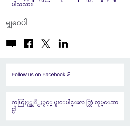
ပါသလား။
မျှဝေပါ
Follow us on Facebook
ကၽြႏု္ပ္တုိ႕ႏွင့္ ပူးေပါင္းလ က္တြဲ လုပ္ေဆာ
င္ပါ