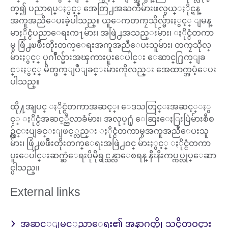
တ္၍ ပညာရပ္ႏွင့္ အေတြ႕အႀကဳံမ်ားဖလွယ္ႏိုင္ရန္
အကူအညီေပးခဲ့ပါသည္။ ယူေကတကၠသိုလ္မ်ားႏွင့္ ျမန္
မာႏိုင္ငံပညာေရးက႑မ်ား၊ အဖြဲ႕အသည္းမ်ား၊ ႏိုင္ငံတကာ
မွ ဖြံ႕ၿဖိဳးတိုးတက္ေရးအကူအညီေပးသူမ်ား၊ တကၠသိုလ္
မ်ားႏွင့္ ပုဂၢိဳလ္မ်ားအၾကားပူးေပါင္း ေဆာင္႐ြက္ျခ
င္းႏွင့္ မိတ္ဖက္ျပဳျခင္းမ်ားကိုလည္း အေထာက္အပံ့ေပး
ပါသည္။
ထို႔အျပင္ ႏိုင္ငံတကာအဆင့္၊ ‌‌‌ေဒသတြင္းအဆင့္ႏွ
င့္ ႏိုင္ငံအဆင့္ညီလာခံမ်ား၊ အလုပ္႐ုံ ေဆြးေႏြးပြဲမ်ားစီစ
ဥ္က်င္းပျခင္းျဖင့္လည္း ႏိုင္ငံတကာမွအကူအညီေပးသူ
မ်ား၊ ဖြံ႕ၿဖိဳးတိုးတက္ေရးအဖြဲ႕ဝင္ မ်ားႏွင့္ ႏိုင္ငံတကာ
ပူးေပါင္းဆက္ဆံေရးပိုမိုရွင္သန္လာေစရန္ နီးနီးကပ္ကပ္လုပ္ေဆာ
င္ပါသည္။
External links
အဆင့္ျမင့္ပညာေရး၏ အနာဂတ္ကို သင္စိတ္ဝင္စား