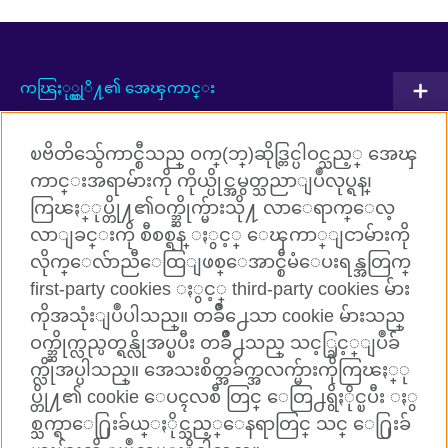
ကၽြႏု္ပ္တုိ႔၏ အေၾကာင္း
ပူးတြဲလုပ္ေဆာင္မႈမ်ား
ၿဗိတိသွ်ေကာင္စီသည္ ဝက္(ဘ္)ဆိုဒ္တြင္ပါဝင္သည့္ အေၾ
အဂၤလိပ္ဘာသာစကားသင္ၾကားျခင္း
ကာင္းအရာမ်ားကို ကိုယ္ပိုင္အမွတ္သညာျပဳလုပ္ရန္၊
ကြၽႏ္ုပ္တို႔၏ဝက္ဘ္ဆိုက္မ်ားသို႔ လာေရာက္ေလ့
ကြၽႏ္ုပ္တို႔ႏွင့္ ခ်ိတ္ဆက္ပါ
လာျခင္းကို စီစစ္ရန္ ႏွင့္ ေၾကာ္ျငာမ်ားကို
လိုက္ေလ်ာညီေထြျဖစ္ေအာင္စီမံေပးရန္အတြက္
Facebook
TikTok
first-party cookies ႏွင့္ third-party cookies မ်ား
ကိုအသုံးျပဳပါသည္။ တခ်ိဳ႕ေသာ cookie မ်ားသည္
ဝက္ဘ္ဆိုက္လည္ပတ္ရန္လိုအပ္ၿပီး တခ်ိဳ႕သည္ သင့္ခြင့္ျပဳခ်
က္လိုအပ္ပါသည္။ အေသးစိတ္အခ်က္အလက္မ်ားကိုကြၽႏ္ု
British Council Global
ပ္တို႔၏ cookie ေပၚလစီ တြင္ ေတြ႕ရွိႏိုင္ၿပီး ႏွ
Cookies
စ္သက္ရာေ႐ြးခ်ယ္ႏိုင္သည့္ေနရာတြင္ သင္ ေ႐ြးခ်
Sitemap