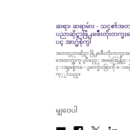
ဆရာ၊ ဆရာမ်ား - သင္၏အ
ပညာဆိုင္ရာဖြံ႕ၿဖိဳးတိုးတက္မ
ပၚ အာ႐ုံစိုက္ပါ
အတတ္ပညာဆိုင္ရာ ဖြံ႕ၿဖိဳးတိုးတက္မႈ
အေထာက္အကူျပဳမည့္ အခမဲ့အြန္လိုင
င္းအျမစ္မ်ားေျမာက္မ်ားစြာကို ေဝမွ်
က္္္ပါသည္။
မျှဝေပါ