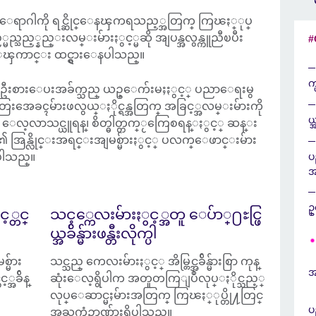
္ေရာဂါကို ရင္ဆိုင္ေနၾကရသည့္အတြက္ ကြၽႏ္ုပ္
့္မည္သည့္နည္းလမ္းမ်ားႏွင့္မဆို အျပန္အလွန္ကူညီၿပီး
#
ၾကာင္း ထင္ရွားေနပါသည္။
က္
ု႔၏ ဦးစားေပးအခ်က္သည္ ယဥ္ေက်းမႈႏွင့္ ပညာေရးမွ
ေတြးအေခၚမ်ားဖလွယ္ႏိုင္ရန္အတြက္ အခြင့္အလမ္းမ်ားကို
ယ္
္ ေလ့လာသင္ယူရန္၊ စိတ္ဓါတ္တက္ႂကြေစရန္ႏွင့္ ဆန္း
ု႔၏ အြန္လိုင္းအရင္းအျမစ္မ်ားႏွင့္ ပလက္ေဖာင္းမ်ား
ပ
ပါသည္။
အာ
ဥ
့္တင္
သင့္ကေလးမ်ားႏွင့္အတူ ေပ်ာ္႐ႊင္ဖြ
ယ္အခ်ိန္မ်ားဖန္တီးလိုက္ပါ
မ်ား
သင္သည္ ကေလးမ်ားႏွင့္ အိမ္တြင္အခ်ိန္မ်ားစြာ ကုန္
အ
့အခ်ိန္
ဆုံးေလ့ရွိပါက အတူတကြျပဳလုပ္ႏိုင္သည့္
လုပ္ေဆာင္မႈမ်ားအတြက္ ကြၽႏ္ုပ္တို႔တြင္
ပ
အႀကံဥာဏ္မ်ားရွိပါသည္။