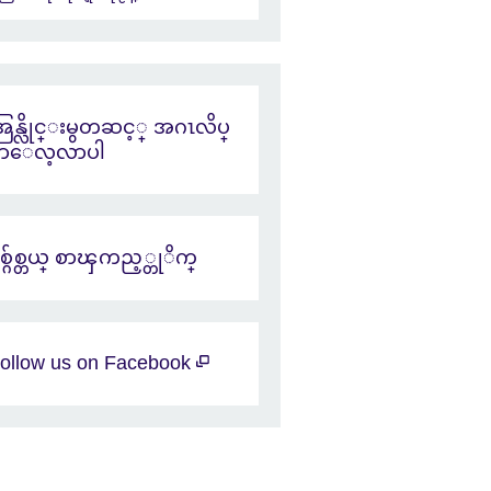
ြန္လိုင္းမွတဆင့္ အဂၤလိပ္
စာေလ့လာပါ
စ္ဂ်စ္တယ္ စာၾကည့္တုိက္
ollow us on Facebook