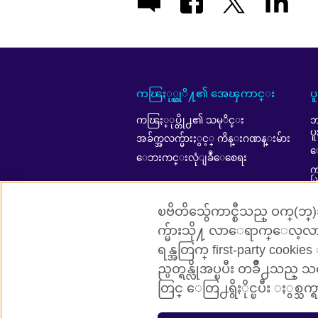
ကၽြႏု္ပ္တုိ႔၏ အေၾကာင္း
ပ
ကၽြႏ္ုပ္တို႕၏ သမုိင္း
ဘ
ပ
အခ်က္အလက္မ်ားႏွင့္ ကိန္းဂဏန္းမ်ား
ေ
ေဘးကင္းလုံျခဳံေစေရး
ကၽ
ဖ
A
ၿဗိတိသွ်ေကာင္စီသည္ ဝက္(ဘ္)ဆို
က္မ်ားသို႔ လာေရာက္ေလ့လာ
ရန္အတြက္ first-party cookies
ည္ပတ္ရန္လိုအပ္ၿပီး တခ်ိဳ႕သည
British Council Global
Cookies
S
တြင္ ေတြ႕ရွိႏိုင္ၿပီး ႏွစ္သ
© 2026 British Council