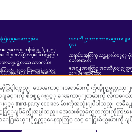
ူးတြဲလုပ္ေဆာင္မႈမ်ား
အဂၤလိပ္ဘာသာစကားသင္ၾကားျခ
င္း
ာေၾကာင့္ ကၽြႏု္ပ္တုိ႕ႏွင့္
ူးေပါင္းလက္တြဲ လုပ္ေဆာင္သနည္း
ဆရာမ်ားအတြက္ သင္တန္းမ်ားႏွင့္ မွ
ငမ္းစရာမ်ား
အာင္ျမင္ခဲ့ေသာ သာဓကမ်ား
အေရွ႕အာရွတြင္ အဂၤလိပ္စာႏွင့္ပတ္သက
ြႏု္ပ္တို႕ႏွင့္ တြဲဖက္လုပ္ကိုင္သည့္အ
ည့္လုပ္ေဆာင္ခ်က္မ်ား
ြဲ႕အစည္းမ်ား
ffiliate marketing (in English)
ဒ္တြင္ပါဝင္သည့္ အေၾကာင္းအရာမ်ားကို ကိုယ္ပိုင္အမွတ္သညာျပဳလ
ျခင္းကို စီစစ္ရန္ ႏွင့္ ေၾကာ္ျငာမ်ားကို လိုက္ေ
 ႏွင့္ third-party cookies မ်ားကိုအသုံးျပဳပါသည္။ တခ်ိဳ႕ေသ
္ သင့္ခြင့္ျပဳခ်က္လိုအပ္ပါသည္။ အေသးစိတ္အခ်က္အလက္မ်ားကိုက
itemap
က္ရာေ႐ြးခ်ယ္ႏိုင္သည့္ေနရာတြင္ သင္ ေ႐ြးခ်ယ္မႈမ်ားကို ျပ