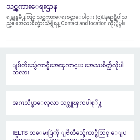
သင္ၾကားေရးဌာန
ရန္ကုန္ၿမိဳ႕တြင္ သင္ၾကားေရးစင္တာေပါင္း (၄)ေနရာရွိပါသ
ည္။ အေသးစိတ္မ်ားသိရွိရန္ Contact and location ကိုႏွိပ္ပါ။
ျဗိတိသွ်ေကာင္စီအေၾကာင္း အေသးစိတ္သိလိုပါ
သလား
အဂၤလိပ္စာေလ့လာ သင္ယူၾကပါစုိ႔
IELTS စာေမးပြဲကို ျဗိတိသွ်ေကာင္စီတြင္ ေျဖ
ဆိုသင့္ေသာ အေၾကာင္းမ်ား