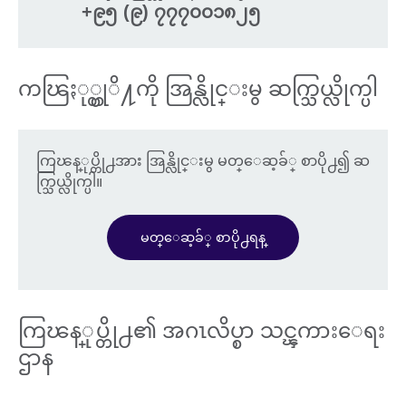
+၉၅ (၉) ၇၇၇၀၀၁၈၂၅
ကၽြႏု္ပ္တုိ႔ကို အြန္လိုင္းမွ ဆက္သြယ္လိုက္ပါ
ကြၽန္ုပ္တို႕အား အြန္လိုင္းမွ မတ္ေဆ့ခ်္ စာပို႕၍ ဆ
က္သြယ္လိုက္ပါ။
မတ္ေဆ့ခ်္ စာပို႕ရန္
ကြၽန္ုပ္တို႕၏ အဂၤလိပ္စာ သင္ၾကားေရး
ဌာန