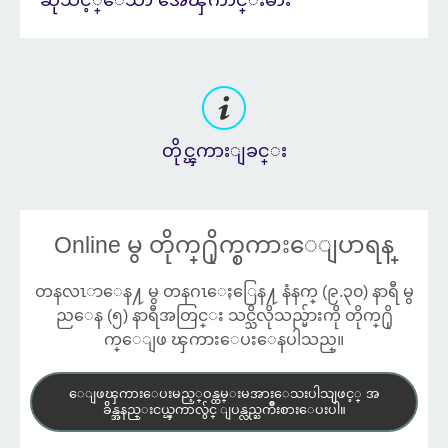
တိုင္ၾကားျခင္း
Online မွ တိုက္႐ိုက္စကားေျပာရန္
တနလၤာေန႔ မွ တနဂၤေႏြေန႔ နံနက္ (၉.၃၀) နာရီ မွ
ည‌ေန (၅) နာရီအတြင္း သင္သိလိုသည္မ်ားကို တိုက္႐ို
က္ေျဖ ၾကားေပးေနပါသည္။
ေျဖၾကားေပးမည့္ဝန္ထမ္းမအားေသးပါသျဖင့္ အ
ခ်ိန္အနည္းငယ္ၾကာလွ်င္ ျပန္လည္ႀကိဳးစားေပးပါ။