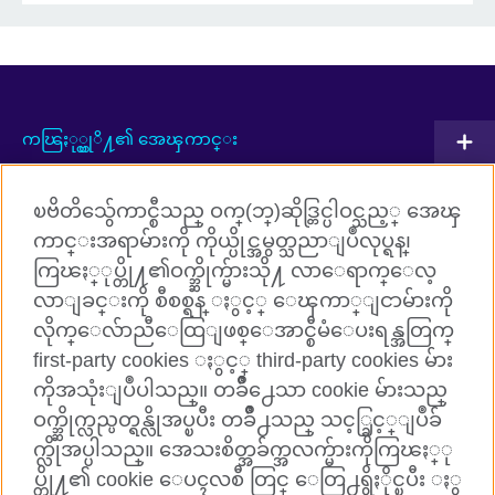
ကၽြႏု္ပ္တုိ႔၏ အေၾကာင္း
ပူးတြဲလုပ္ေဆာင္မႈမ်ား
ၿဗိတိသွ်ေကာင္စီသည္ ဝက္(ဘ္)ဆိုဒ္တြင္ပါဝင္သည့္ အေၾ
အဂၤလိပ္ဘာသာစကားသင္ၾကားျခင္း
ကာင္းအရာမ်ားကို ကိုယ္ပိုင္အမွတ္သညာျပဳလုပ္ရန္၊
ကြၽႏ္ုပ္တို႔၏ဝက္ဘ္ဆိုက္မ်ားသို႔ လာေရာက္ေလ့
ကြၽႏ္ုပ္တို႔ႏွင့္ ခ်ိတ္ဆက္ပါ
လာျခင္းကို စီစစ္ရန္ ႏွင့္ ေၾကာ္ျငာမ်ားကို
လိုက္ေလ်ာညီေထြျဖစ္ေအာင္စီမံေပးရန္အတြက္
Facebook
TikTok
first-party cookies ႏွင့္ third-party cookies မ်ား
ကိုအသုံးျပဳပါသည္။ တခ်ိဳ႕ေသာ cookie မ်ားသည္
ဝက္ဘ္ဆိုက္လည္ပတ္ရန္လိုအပ္ၿပီး တခ်ိဳ႕သည္ သင့္ခြင့္ျပဳခ်
က္လိုအပ္ပါသည္။ အေသးစိတ္အခ်က္အလက္မ်ားကိုကြၽႏ္ု
British Council Global
ပ္တို႔၏ cookie ေပၚလစီ တြင္ ေတြ႕ရွိႏိုင္ၿပီး ႏွ
Cookies