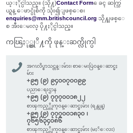
ယ္ႏိုင္ပါသည္။ (သို႔)
Contact Form
ေခၚ ဆက္သြ
ယ္ရန္ ေဖာင္ပုံစံကို သုံး၍ျဖစ္ေစ၊
enquiries@mm.britishcouncil.org
သို႔ျဖစ္ေ
စ အီးေမးလ္ ပို႔ႏိုင္ပါသည္။
ကၽြႏု္ပ္တုိ႔ကို ဖုန္းဆက္လိုက္ပါ
အဂၤလိပ္စာသင္တန္းမ်ား၊ စာေမးပြဲဝန္ေဆာင္မႈ
မ်ား
+၉၅ (၉) ၉၄၀၀၇၀၀၉၉
ပညာေရးဌာန
+၉၅ (၉) ၇၇၇၀၀၁၈၂၂
စာၾကည့္တိုက္ဝန္ေဆာင္မႈမ်ား (ရန္ကုန္)
+၉၅ (၉) ၇၇၇၀၀၁၈၃၀ ၊
၇၆၅၆၃၄၀၈၆
စာၾကည့္တိုက္ဝန္ေဆာင္မႈမ်ား (မႏၲေလး)