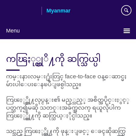
Skip
Myanmar
to
main
content
Menu
Choose
your
ကၽြႏု္ပ္တုိ႔ကို ဆက္သြယ္ပါ
language
ကမ္းနားလမ္း႐ုံးတြင္ face-to-face ဝန္ေဆာင္မႈ
မ်ားပါေပးေနၿပီျဖစ္ပါသည္။
ကြၽႏု္ပ္တို႔လုပ္ငန္း၏ မည့္သည့္ အစိတ္အပိုင္းႏွင့္
ပတ္သက္၍မဆို သတင္းအခ်က္အလက္ ရယူလိုပါက
ကြၽႏု္ပ္တို႔ကို ဆက္သြယ္ႏိုင္ပါသည္။
သင္သည္ ကြၽႏု္ပ္တို႔ကို ဖုန္းျဖင့္ ေခၚဆိုဆက္သြ