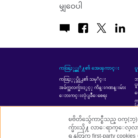
မျှဝေပါ
ကၽြႏု္ပ္တုိ႔၏ အေၾကာင္း
ပ
ကၽြႏ္ုပ္တို႕၏ သမုိင္း
ဘ
ပ
အခ်က္အလက္မ်ားႏွင့္ ကိန္းဂဏန္းမ်ား
ေ
ေဘးကင္းလုံျခဳံေစေရး
ကၽ
ဖ
A
ၿဗိတိသွ်ေကာင္စီသည္ ဝက္(ဘ္)ဆို
က္မ်ားသို႔ လာေရာက္ေလ့လာ
ရန္အတြက္ first-party cookies