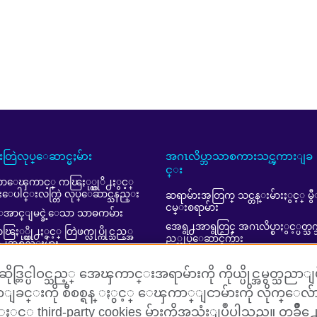
ူးတြဲလုပ္ေဆာင္မႈမ်ား
အဂၤလိပ္ဘာသာစကားသင္ၾကားျခ
င္း
ာေၾကာင့္ ကၽြႏု္ပ္တုိ႕ႏွင့္
ူးေပါင္းလက္တြဲ လုပ္ေဆာင္သနည္း
ဆရာမ်ားအတြက္ သင္တန္းမ်ားႏွင့္ မွ
ငမ္းစရာမ်ား
အာင္ျမင္ခဲ့ေသာ သာဓကမ်ား
အေရွ႕အာရွတြင္ အဂၤလိပ္စာႏွင့္ပတ္သက
ြႏု္ပ္တို႕ႏွင့္ တြဲဖက္လုပ္ကိုင္သည့္အ
ည့္လုပ္ေဆာင္ခ်က္မ်ား
ြဲ႕အစည္းမ်ား
ffiliate marketing (in English)
ဒ္တြင္ပါဝင္သည့္ အေၾကာင္းအရာမ်ားကို ကိုယ္ပိုင္အမွတ္သညာျပဳလ
ျခင္းကို စီစစ္ရန္ ႏွင့္ ေၾကာ္ျငာမ်ားကို လိုက္ေ
 ႏွင့္ third-party cookies မ်ားကိုအသုံးျပဳပါသည္။ တခ်ိဳ႕ေသ