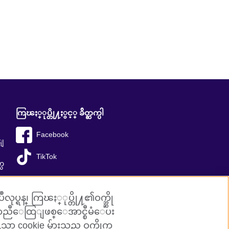
ကြၽႏ္ုပ္တို႔ႏွင့္ ခ်ိတ္ဆက္ပါ
Facebook
ီျ
TikTok
္သ
ုပ္ရန္၊ ကြၽႏ္ုပ္တို႔၏ဝက္ဘ္ဆို
လ်ာညီေထြျဖစ္ေအာင္စီမံေပး
ာ cookie မ်ားသည္ ဝက္ဘ္ဆိုက္လ