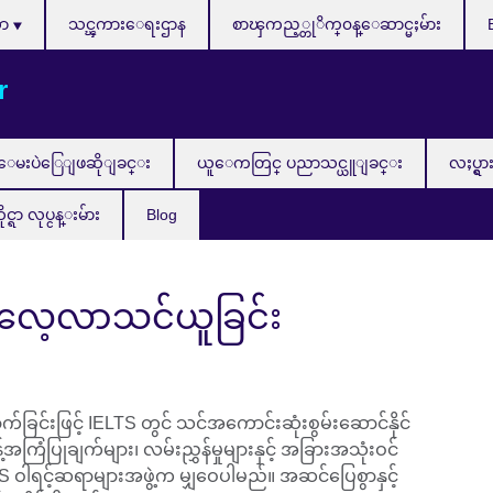
သာ
သင္ၾကားေရးဌာန
စာၾကည့္တုိက္၀န္ေဆာင္မႈမ်ား
r
ေမးပဲြေျဖဆိုျခင္း
ယူေကတြင္ ပညာသင္ယူျခင္း
လႈပ္ရွာ
ာ လုပ္ငန္းမ်ား
Blog
 လေ့လာသင်ယူခြင်း
က်ခြင်းဖြင့် IELTS တွင် သင်အကောင်းဆုံးစွမ်းဆောင်နိုင်
ြံပြုချက်များ၊ လမ်းညွှန်မှုများနှင့် အခြားအသုံးဝင်
LTS ဝါရင့်ဆရာများအဖွဲ့က မျှဝေပါမည်။ အဆင်ပြေစွာနှင့်