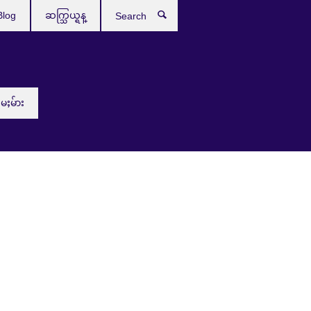
Blog
ဆက္သြယ္ရန္
Search
းမႈမ်ား