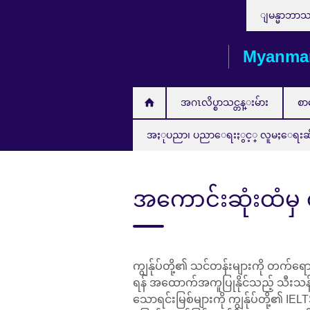
Choose
Skip
ျမန္မာဘာ
your
to
language
main
Myanma
content
အဂၤလိပ္စာသင္တန္းမ်ား
စာ
အႏုပညာ၊ ပညာေရးႏွင့္ လူမႈေရးဆိုင္ရ
အကောင်းဆုံးထံမှ
ကျွန်ုပ်တို့၏ သင်တန်းများကို တက်ရော
ရန် အထောက်အကူပြုနိုင်သည့် သီးသန့်အက
သောရင်းမြစ်များကို ကျွန်ုပ်တို့၏ IE