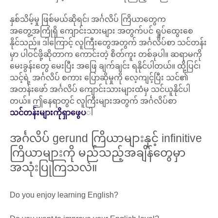
နှစ်သိမ့်မှု ဖြစ်မယ်ဆိုရင်၊ အင်္ဂလိပ် ကြိယာတွေက
အတွေ့အကြုံရှိ ကျောင်းသားများ အတွက်ပင် ရှုပ်ထွေးစေ
နိုင်သည်။ ဒါကြောင့် လူကြီးတွေအတွက် အင်္ဂလိပ်စာ သင်တန်း
မှာ ပါဝင်ဖို့ဆိုတာက ကောင်းတဲ့ စိတ်ကူး တစ်ခုပါ။ ဆရာမကို
မေးခွန်းတွေ မေးပြီး အဖြေ ချက်ချင်း ရနိုင်ပါတယ်။ ထို့ပြင်၊
သင့်ရဲ့ အင်္ဂလိပ် စကား ပြောဆိုမှုကို လေ့ကျင့်ပြီး သင်၏
အတန်းဖော် အင်္ဂလိပ် ကျောင်းသားများထံမှ သင်ယူနိုင်ပါ
တယ်။ ဤနေရာတွင် လူကြီးများအတွက် အင်္ဂလိပ်စာ
သင်တန်းများကို
ရှာဖွေပ
ါ
အင်္ဂလိပ် gerund ကြိယာများနှင့် infinitive
ကြိယာများကို မည်သည့်အချိန်တွေမှာ
အသုံးပြုကြသလဲ။
Do you enjoy learning English?