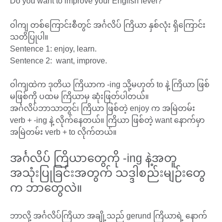
Do you want to improve your English level?
ဝါကျ တစ်ကြောင်းစီတွင် အင်္ဂလိပ် ကြိယာ နှစ်လုံး ရှိကြောင်း
သတိပြုပါ။
Sentence 1: enjoy, learn.
Sentence 2: want, improve.
ဝါကျထဲက ဒုတိယ ကြိယာက -ing သို့မဟုတ် to နဲ့ ကြိယာ ဖြစ်
မဖြစ်ကို ပထမ ကြိယာမှ ဆုံးဖြတ်ပါတယ်။
အင်္ဂလိပ်ဘာသာတွင်၊ ကြိယာ ဖြစ်တဲ့ enjoy က အမြဲတမ်း
verb + -ing နဲ့ လိုက်နေတယ်။ ကြိယာ ဖြစ်တဲ့ want နောက်မှာ
အမြဲတမ်း verb + to လိုက်တယ်။
အင်္ဂလိပ် ကြိယာတွေကို -ing နဲ့အတူ
အသုံးပြုခြင်းအတွက် သဒ္ဒါစည်းမျဉ်းတွေ
က ဘာတွေလဲ။
ဘာလို့ အင်္ဂလိပ်ကြိယာ အချို့သည် gerund ကြိယာရဲ့ နောက်