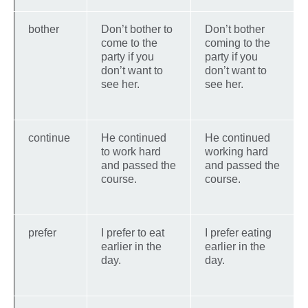
bother
Don’t bother to
Don’t bother
come to the
coming to the
party if you
party if you
don’t want to
don’t want to
see her.
see her.
continue
He continued
He continued
to work hard
working hard
and passed the
and passed the
course.
course.
prefer
I prefer to eat
I prefer eating
earlier in the
earlier in the
day.
day.