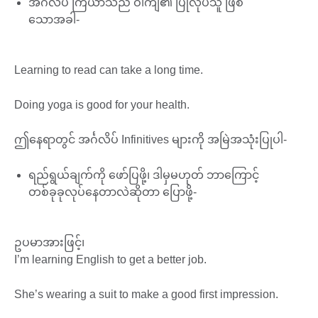
အင်္ဂလိပ် ကြိယာသည် ဝါကျ၏ ပြုလုပ်သူ ဖြစ်
သောအခါ-
Learning to read can take a long time.
Doing yoga is good for your health.
ဤနေရာတွင် အင်္ဂလိပ် Infinitives များကို အမြဲအသုံးပြုပါ-
ရည်ရွယ်ချက်ကို ဖော်ပြဖို့၊ ဒါမှမဟုတ် ဘာကြောင့်
တစ်ခုခုလုပ်နေတာလဲဆိုတာ ပြောဖို့-
ဥပမာအားဖြင့်၊
I’m learning English to get a better job.
She’s wearing a suit to make a good first impression.