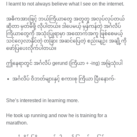
I learnt to not always believe what I see on the internet.
အဓိကအားဖြင့် ဘယ်ကြိယာတွေ အတူတူ အလုပ်လုပ်တယ်
ဆိုတာ မှတ်မိဖို့ လိုပါတယ်။ ဒါပေမယ့် မှန်ကန်တဲ့ အင်္ဂလိပ်
ကြိယာတွေကို အသုံးပြုရာမှာ အထောက်အကူ ဖြစ်စေမယ့်
သင်လေ့လာနိုင်တဲ့ တခြား အဆင်ပြေတဲ့ စည်းမျဉ်း အချို့ကို
ဖော်ပြပေးလိုက်ပါတယ်။
ဤနေရာတွင် အင်္ဂလိပ် gerund (ကြိယာ + -ing) အမြဲသုံးပါ
အင်္ဂလိပ် ဝိဘတ်များနှင့် စကားစု ကြိယာ ပြီးနောက်-
She’s interested in learning more.
He took up running and now he is training for a
marathon.