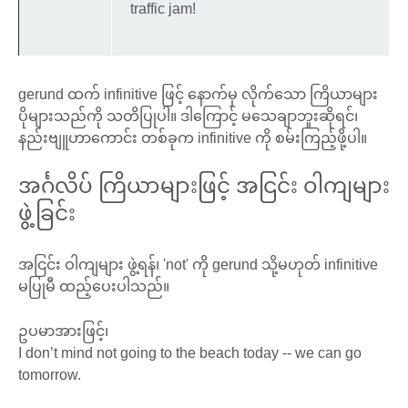
traffic jam!
gerund ထက် infinitive ဖြင့် နောက်မှ လိုက်သော ကြိယာများ
ပိုများသည်ကို သတိပြုပါ။ ဒါကြောင့် မသေချာဘူးဆိုရင်၊
နည်းဗျူဟာကောင်း တစ်ခုက infinitive ကို စမ်းကြည့်ဖို့ပါ။
အင်္ဂလိပ် ကြိယာများဖြင့် အငြင်း ဝါကျများ
ဖွဲ့ခြင်း
အငြင်း ဝါကျများ ဖွဲ့ရန်၊ 'not' ကို gerund သို့မဟုတ် infinitive
မပြုမီ ထည့်ပေးပါသည်။
ဥပမာအားဖြင့်၊
I don’t mind not going to the beach today -- we can go
tomorrow.