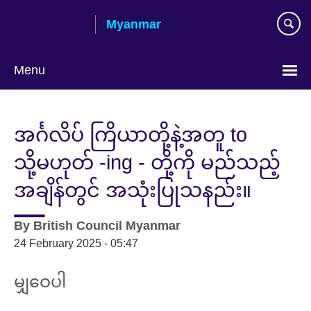
Skip
Myanmar
to
main
content
Menu
Choose
your
အင်္ဂလိပ် ကြိယာတို့နဲ့အတူ to
language
သို့မဟုတ် -ing - တို့ကို မည်သည့်
အချိန်တွင် အသုံးပြုသနည်း။
By
British Council Myanmar
24 February 2025 - 05:47
မျှဝေပါ