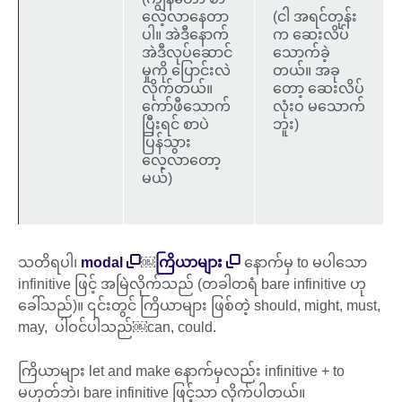
လေ့လာနေတာ
(ငါ အရင်တုန်း
ပါ။ အဲဒီနောက်
က ဆေးလိပ်
အဲဒီလုပ်ဆောင်
သောက်ခဲ့
မှုကို ပြောင်းလဲ
တယ်။ အခု
လိုက်တယ်။
တော့ ဆေးလိပ်
ကော်ဖီသောက်
လုံးဝ မသောက်
ပြီးရင် စာပဲ
ဘူး)
ပြန်သွား
လေ့လာတော့
မယ်)
သတိရပါ၊
modal
​￼​
ကြိယာများ
နောက်မှ to မပါသော
infinitive ဖြင့် အမြဲလိုက်သည် (တခါတရံ bare infinitive ဟု
ခေါ်သည်)။ ၎င်းတွင် ကြိယာများ ဖြစ်တဲ့ should, might, must,
may, ပါဝင်ပါသည်​￼​can, could.
ကြိယာများ let and make နောက်မှလည်း infinitive + to
မဟုတ်ဘဲ၊ bare infinitive ဖြင့်သာ လိုက်ပါတယ်။