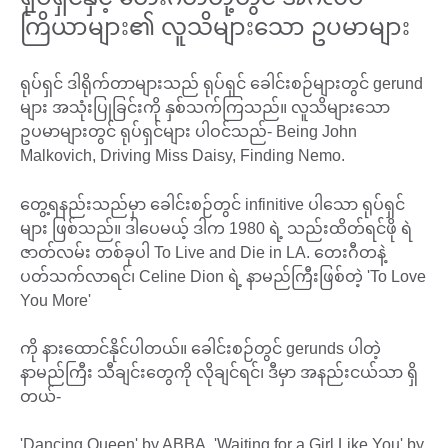
ကြိယာများ၏ လူသိများသော ဥပမာများ
ရုပ်ရှင် ဒါရိုက်တာများသည် ရုပ်ရှင် ခေါင်းစဉ်များတွင် gerund
များ အသုံးပြုခြင်းကို နှစ်သက်ကြသည်။ လူသိများသော
ဥပမာများတွင် ရုပ်ရှင်များ ပါဝင်သည်- Being John
Malkovich, Driving Miss Daisy, Finding Nemo.
တွေ့ရနည်းသည်မှာ ခေါင်းစဉ်တွင် infinitive ပါသော ရုပ်ရှင်
များ ဖြစ်သည်။ ဒါပေမယ့် ဒါက 1980 ရဲ့ သည်းထိတ်ရင်ဖို ရဲ
ဇာတ်လမ်း တစ်ခုပါ To Live and Die in LA. တေးဂီတနဲ့
ပတ်သက်လာရင်၊ Celine Dion ရဲ့ နာမည်ကြီးဖြစ်တဲ့ 'To Love
You More'
ကို နားထောင်နိုင်ပါတယ်။ ခေါင်းစဉ်တွင် gerunds ပါတဲ့
နာမည်ကြီး သီချင်းတွေကို လိုချင်ရင်၊ ဒီမှာ အနည်းငယ်သာ ရှိ
တယ်-
'Dancing Queen' by ABBA, 'Waiting for a Girl Like You' by