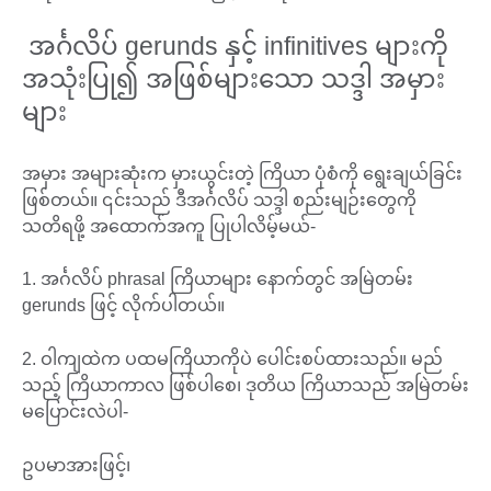
အင်္ဂလိပ် gerunds နှင့် infinitives များကို
အသုံးပြု၍ အဖြစ်များသော သဒ္ဒါ အမှား
များ
အမှား အများဆုံးက မှားယွင်းတဲ့ ကြိယာ ပုံစံကို ရွေးချယ်ခြင်း
ဖြစ်တယ်။ ၎င်းသည် ဒီအင်္ဂလိပ် သဒ္ဒါ စည်းမျဉ်းတွေကို
သတိရဖို့ အထောက်အကူ ပြုပါလိမ့်မယ်-
1. အင်္ဂလိပ် phrasal ကြိယာများ နောက်တွင် အမြဲတမ်း
gerunds ဖြင့် လိုက်ပါတယ်။
2. ဝါကျထဲက ပထမကြိယာကိုပဲ ပေါင်းစပ်ထားသည်။ မည်
သည့် ကြိယာကာလ ဖြစ်ပါစေ၊ ဒုတိယ ကြိယာသည် အမြဲတမ်း
မပြောင်းလဲပါ-
ဥပမာအားဖြင့်၊