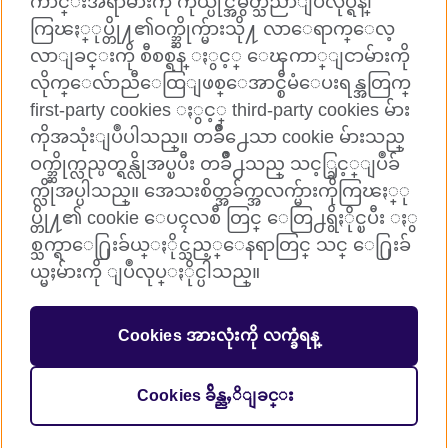
ကာင္းအရာမ်ားကို ကိုယ္ပိုင္အမွတ္သညာျပဳလုပ္ရန္၊
ကြၽႏ္ုပ္တို႔၏ဝက္ဘ္ဆိုက္မ်ားသို႔ လာေရာက္ေလ့
ကြၽႏ္ုပ္တို႔ႏွင့္ ခ်ိတ္ဆက္ပါ
လာျခင္းကို စီစစ္ရန္ ႏွင့္ ေၾကာ္ျငာမ်ားကို
လိုက္ေလ်ာညီေထြျဖစ္ေအာင္စီမံေပးရန္အတြက္
Facebook
TikTok
first-party cookies ႏွင့္ third-party cookies မ်ား
ကိုအသုံးျပဳပါသည္။ တခ်ိဳ႕ေသာ cookie မ်ားသည္
ဝက္ဘ္ဆိုက္လည္ပတ္ရန္လိုအပ္ၿပီး တခ်ိဳ႕သည္ သင့္ခြင့္ျပဳခ်
က္လိုအပ္ပါသည္။ အေသးစိတ္အခ်က္အလက္မ်ားကိုကြၽႏ္ု
British Council Global
ပ္တို႔၏ cookie ေပၚလစီ တြင္ ေတြ႕ရွိႏိုင္ၿပီး ႏွ
Cookies
စ္သက္ရာေ႐ြးခ်ယ္ႏိုင္သည့္ေနရာတြင္ သင္ ေ႐ြးခ်
Sitemap
ယ္မႈမ်ားကို ျပဳလုပ္ႏိုင္ပါသည္။
© 2026 British Council
Cookies အားလုံးကို လက္ခံရန္
The United Kingdom’s international organisation for cultural
relations and educational opportunities.
Incorporated in the UK. A registered charity: 209131 (England
Cookies ခ်ိန္ညႇိျခင္း
and Wales) SC037733 (Scotland)