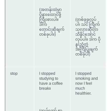
(အတန်းထဲမှာ
ပိုနားထောင်ဖို့
ကြိုးစားပါ။
(တစ်ခုခုလုပ်
ဒါက
ပါ၊ သင် ကြိုက်
တောင်းဆိုချက်
သလားဆိုတာ
တစ်ခုပါ။)
သိနိုင်အောင်
လုပ်ပါ။ ဒါက ပို
နူးညံ့တဲ့
အကြံပြုချက်
တစ်ခုပါ)
stop
I stopped
I stopped
studying to
smoking and
have a coffee
now I feel
break။
much
healthier.
(ကျွန်တော် စာ