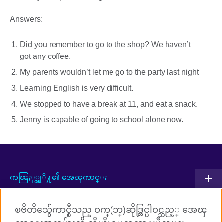
Answers:
Did you remember to go to the shop? We haven’t
got any coffee.
My parents wouldn’t let me go to the party last night
Learning English is very difficult.
We stopped to have a break at 11, and eat a snack.
Jenny is capable of going to school alone now.
ကၽြႏု္ပ္တုိ႔၏ အေၾကာင္း
ပူးတြဲလုပ္ေဆာင္မႈမ်ား
ၿဗိတိသွ်ေကာင္စီသည္ ဝက္(ဘ္)ဆိုဒ္တြင္ပါဝင္သည့္ အေၾ
အဂၤလိပ္ဘာသာစကားသင္ၾကားျခင္း