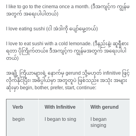
I like to go to the cinema once a month. (ဒီအကျင့်က ကျွန်မ
အတွက် အရေးပါပါတယ်)
I love eating sushi (ငါ အဲဒါကို ပျော်မွေ့တယ်)
I love to eat sushi with a cold lemonade. (ဒီနည်းနဲ့၊ ဆူရှီစား
ရတာ ပိုကြိုက်တယ်။ ဒီအကျင့်က ကျွန်မအတွက် အရေးပါပါ
တယ်)
အချို့ ကြိယာများရဲ့ နောက်မှ gerund သို့မဟုတ် infinitive ဖြင့်
လိုက်နိုင်ပြီး၊ အဓိပ္ပါယ်မှာ အတူတူပဲ ဖြစ်သည်။ အသုံး အများ
ဆုံးမှာ begin, bother, prefer, start, continue:
Verb
With Infinitive
With gerund
begin
I began to sing
I began
singing