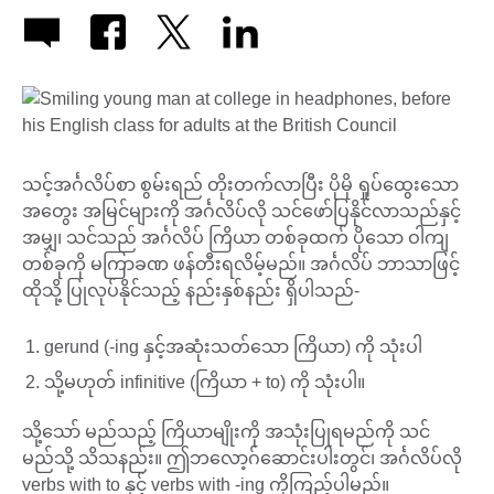
သင့်အင်္ဂလိပ်စာ စွမ်းရည် တိုးတက်လာပြီး ပိုမို ရှုပ်ထွေးသော
အတွေး အမြင်များကို အင်္ဂလိပ်လို သင်ဖော်ပြနိုင်လာသည်နှင့်
အမျှ၊ သင်သည် အင်္ဂလိပ် ကြိယာ တစ်ခုထက် ပိုသော ဝါကျ
တစ်ခုကို မကြာခဏ ဖန်တီးရလိမ့်မည်။ အင်္ဂလိပ် ဘာသာဖြင့်
ထိုသို့ ပြုလုပ်နိုင်သည့် နည်းနှစ်နည်း ရှိပါသည်-
gerund (-ing နှင့်အဆုံးသတ်သော ကြိယာ) ကို သုံးပါ
သို့မဟုတ် infinitive (ကြိယာ + to) ကို သုံးပါ။
သို့သော် မည်သည့် ကြိယာမျိုးကို အသုံးပြုရမည်ကို သင်
မည်သို့ သိသနည်း။ ဤဘလော့ဂ်ဆောင်းပါးတွင်၊ အင်္ဂလိပ်လို
verbs with to နှင့် verbs with -ing ကိုကြည့်ပါမည်။