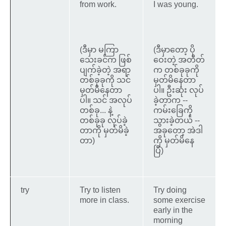
from work.
I was young.
(ဒီမှာ မကြာ
(ဒီမှာတော့ ပို
သေးခင်က ဖြစ်
ဝေးတဲ့ အတိတ်
ပျက်ခဲ့တဲ့ အရာ
က တစ်ခုခုကို
တစ်ခုခုကို သင်
မှတ်မိနေတာ
မှတ်မိနေတာ
ပါ။ ဦးဆုံး လုပ်
ပါ။ သင် အလုပ်
ခဲ့တာက --
တစ်ခု... နဲ့
ကမ်းခြေကို
တစ်ခုခု လုပ်ခဲ့
သွားခဲ့တယ် --
တာကို မှတ်မိခဲ့
အခုတော့ အဲဒါ
တာ)
ကို မှတ်မိနေ
ပြီ)
try
Try to listen
Try doing
more in class.
some exercise
early in the
morning