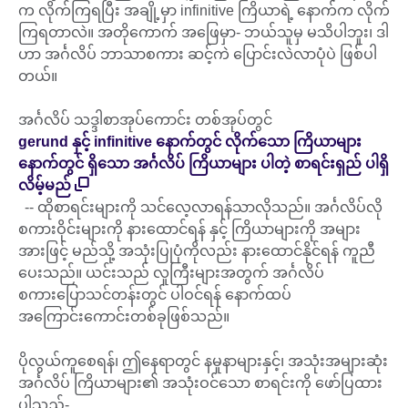
က လိုက်ကြရပြီး အချို့မှာ infinitive ကြိယာရဲ့ နောက်က လိုက်
ကြရတာလဲ။ အတိုကောက် အဖြေမှာ- ဘယ်သူမှ မသိပါဘူး၊ ဒါ
ဟာ အင်္ဂလိပ် ဘာသာစကား ဆင့်ကဲ ပြောင်းလဲလာပုံပဲ ဖြစ်ပါ
တယ်။
အင်္ဂလိပ် သဒ္ဒါစာအုပ်ကောင်း တစ်အုပ်တွင်
gerund နှင့် infinitive နောက်တွင် လိုက်သော ကြိယာများ
နောက်တွင် ရှိသော အင်္ဂလိပ် ကြိယာများ ပါတဲ့ စာရင်းရှည် ပါရှိ
လိမ့်မည်
-- ထိုစာရင်းများကို သင်လေ့လာရန်သာလိုသည်။ အင်္ဂလိပ်လို
စကားဝိုင်းများကို နားထောင်ရန် နှင့် ကြိယာများကို အများ
အားဖြင့် မည်သို့ အသုံးပြုပုံကိုလည်း နားထောင်နိုင်ရန် ကူညီ
ပေးသည်။ ယင်းသည် လူကြီးများအတွက် အင်္ဂလိပ်
စကားပြောသင်တန်းတွင် ပါဝင်ရန် နောက်ထပ်
အကြောင်းကောင်းတစ်ခုဖြစ်သည်။
ပိုလွယ်ကူစေရန်၊ ဤနေရာတွင် နမူနာများနှင့်၊ အသုံးအများဆုံး
အင်္ဂလိပ် ကြိယာများ၏ အသုံးဝင်သော စာရင်းကို ဖော်ပြထား
ပါသည်-