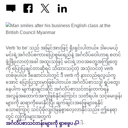
Verb 'to be’ သည် အမြင်အားဖြင့် ရိုးရှင်းပါတယ်။ ဒါပေမယ့်
မင်းရဲ့အင်္ဂလိပ်စကားပြောစွမ်းရည်နဲ့ အင်္ဂလိပ်ဝေါဟာရ စတင်
ဖွံ့ဖြိုးလာတဲ့အခါ အထူးသဖြင့် မင်းရဲ့ဘဝအတွေ့အကြုံတွေ
ကို ပြောပြချင်တာဆိုရင် သိထားသင့်တဲ့ အသုံးဝင်တဲ့ verb
တစ်ခုပါပဲ။ ဒီဆောင်းပါးတွင် ဒီ verb ကို နားလည်ရလွယ်ကူ
အောင် ပြောပြသွားမှာဖြစ်ပါတယ်။ အင်္ဂလိပ်စာသဒ္ဒါ ရှုပ်ထွေး
နေပါက မျက်နှာချင်းဆိုင် အင်္ဂလိပ်စာသင်တန်းတက်ရန်
အလွန်အထောက်အကူဖြစ်နိုင်ကြောင်း သတိရပါ။ သင့်မေးခွန်း
များကို ဆရာကိုမေးနိုင်ပြီး ချက်ချင်းအဖြေများရနိုင်
သောကြောင့် သင်ပိုမိုလျင်မြန်စွာလေ့လာနိုင်သည်။ ဤနေရာ
တွင် လူကြီးများအတွက်
အင်္ဂလိပ်စာသင်တန်းများကို ရှာဖွေပ
ါ-