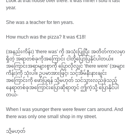
Look at that house over there. It was mine! I sold it last
year.
She was a teacher for ten years.
How much was the pizza? It was €18!
(အနည်းကိန်း) ‘there was’ ကို အသုံးပြုပြီး အတိတ်ကာလမှာ
ရှိတဲ့ အရာတစ်ခုကိုအကြောင်း ငါတို့ပြောပြနိုင်ပါတယ်။
အကြောင်းအရာများစွာကို ပြောလိုလျှင် ‘there were’ (အများ
ကိန်း)ကို သုံးပါ။ ဥပမာအားဖြင့်၊ သင့်အိမ်နီးနားချင်း
အကြောင်းကို ဖော်ပြရန် သို့မဟုတ် သင်သွားလည်ခဲ့သည့်
နေရာတစ်ခုအကြောင်းပြောဆိုရာတွင် ဤကဲ့သို့ ပြောနိုင်ပါ
တယ်-
When I was younger there were fewer cars around. And
there was only one small shop in my street.
သို့မဟုတ်