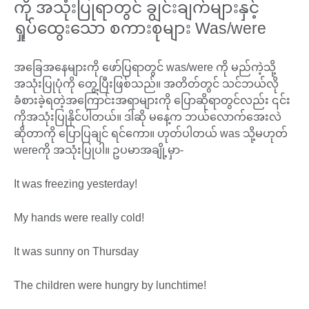
ကို အသုံးပြုရာတွင် ချွင်းချက်များနှင့်
ရှုပ်ထွေးသော စကားစုများ Was/were​​
အခြေအနေများကို ဖော်ပြရာတွင် was/were ကို မည်ကဲ့သို့
အသုံးပြုပုံကို တွေ့ပြီးဖြစ်သည်။ အတိတ်တွင် သင်ဘယ်လို
ခံစားခဲ့ရတဲ့အကြောင်းအရာများကို ပြောဆိုရာတွင်လည်း ၎င်း
ကိုအသုံးပြုနိုင်ပါတယ်။ ဒါဆို မနေ့က ဘယ်လောက်အေးလဲ
ဆိုတာကို ပြောပြချင် ရင်ကော။ ဟုတ်ပါတယ် was သို့မဟုတ်
wereကို အသုံးပြုပါ။ ဥပမာအချို့မှာ-
It was freezing yesterday!
My hands were really cold!
It was sunny on Thursday
The children were hungry by lunchtime!