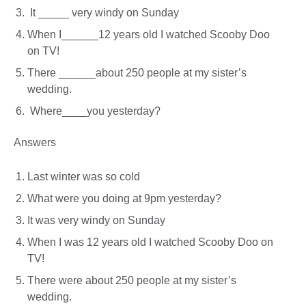
It _____ very windy on Sunday​​
When I______12 years old I watched Scooby Doo
on TV!
There ______about 250 people at my sister’s
wedding.
Where____you yesterday?
Answers
Last winter was so cold
What were you doing at 9pm yesterday?
It was very windy on Sunday
When I was 12 years old I watched Scooby Doo on
TV!
There were about 250 people at my sister’s
wedding.