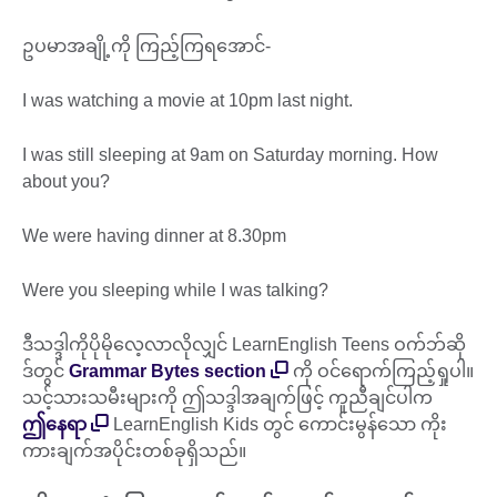
ဥပမာအချို့ကို ကြည့်ကြရအောင်-
I was watching a movie at 10pm last night.
I was still sleeping at 9am on Saturday morning. How
about you?
We were having dinner at 8.30pm
Were you sleeping while I was talking?
ဒီသဒ္ဒါကိုပိုမိုလေ့လာလိုလျှင် LearnEnglish Teens ဝက်ဘ်ဆို
ဒ်တွင်
Grammar Bytes section
ကို ဝင်ရောက်ကြည့်ရှုပါ။
သင့်သားသမီးများကို ဤသဒ္ဒါအချက်ဖြင့် ကူညီချင်ပါက
ဤနေရာ
LearnEnglish Kids တွင် ကောင်းမွန်သော ကိုး
ကားချက်အပိုင်းတစ်ခုရှိသည်။