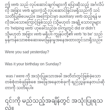
ဤ verb သည် လုပ်ဆောင်ချက်များကို ပြောဆိုသည့် အင်္ဂလိပ်
လို အခြား verb များကဲ့သို့ လုပ်ဆောင်ခြင်းမရှိသည်ကို သင်
သတိပြုမိပေမည်။ အကြောင်းမှာ auxiliary verb ထည့်ရန် မ
လိုအပ်သောကြောင့်ဖြစ်သည် (သို့မဟုတ် အချို့သောလူများ
က 'helping verb' ဟုခေါ်သည်)။ ဝါကျတွင် did or didn’t
သို့မဟုတ် အခြား verb မရှိပါ၊ ကျွန်ုပ်တို့၏ verb ‘to be’ သည်
မှန်ကန်သောစစ်ဆေးမေးမြန်းမှုအနေအထားတွင်သာရှိသည်။
Were you sad yesterday?
Was it your birthday on Sunday?
was / were ကို အသုံးပြုသောအခါ အတိတ်တွင်ဖြစ်ခဲ့သော
တစ်စုံတစ်ခုဖြစ်စေ အခြေအနေတစ်ခုကို ရည်ညွှန်းနေတယ်ဆို
တာကို သတိရပါ။
၎င်းကို မည်သည့်အချိန်တွင် အသုံးပြုရသ
လဲ။