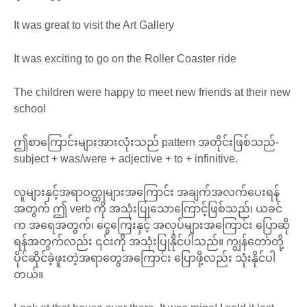
It was great to visit the Art Gallery
It was exciting to go on the Roller Coaster ride
The children were happy to meet new friends at their new
school
ဤစာကြောင်းများအားလုံးသည် pattern အတိုင်းဖြစ်သည်-
subject + was/were + adjective + to + infinitive.
လူများနှင့်အရာဝတ္ထုများအကြောင်း အချက်အလက်ပေးရန်
အတွက် ဤ verb ကို အသုံးပြုသောကြောင့်ဖြစ်သည်၊ ယခင်
က အရေအတွက်၊ ငွေကြေးနှင့် အလုပ်များအကြောင်း ပြောဆို
ရန်အတွက်လည်း ၎င်းကို အသုံးပြုနိုင်ပါသည်။ ကျွန်တော်တို့
ပိုင်ဆိုင်ခဲ့ဖူးတဲ့အရာတွေအကြောင်း ပြောဖို့လည်း သုံးနိုင်ပါ
တယ်။