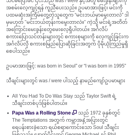
သင်မပြောခင် ၎င်းသည် was / were နှင့်အတူ မေးခွန်းများကို
အစမ်းလေ့ကျင့်ရန် ကူညီပေးသည်။ ဥပမာအားဖြင့်၊ မင်းကို
ပထမဆုံးအကြိမ်တွေ့တဲ့သူတွေက “မင်းဘယ်မှာမွေးတာလဲ” ဒါ
မှမဟုတ် "မင်းဘယ်တုန်းကမွေးတာလဲ။" ကဲ့သို့ မင်းရဲ့အတိတ်
အကြောင်းမေးခွန်းတွေမေးလေ့ရှိပါတယ်။ အင်္ဂလိပ်
စကားပြောသင်တန်းများတွင် စကားစုများကို လေ့ကျင့်ခြင်းက
အင်္ဂလိပ်လို စကားစမြည်ပြောဆိုခြင်းအတွက် ပိုမိုယုံကြည်မှုရှိ
စေပါသည်။
ဥပမာအားဖြင့်: was born in Seoul” or “I was born in 1995”
သီချင်းများတွင် was / were ပါသည့် နာမည်ကျော်ဥပမာများ
All You Had To Do Was Stay သည် Taylor Swift ရဲ့
သီချင်းတစ်ပုဒ်ဖြစ်ပါတယ်။
Papa Was a Rolling Stone
သည် 1972 ခုနှစ်တွင်
The Temptations အတွက် ကမ္ဘာအနှံ့အပြားတွင်
ရေပန်းစားခဲ့သော ရယ်စရာကောင်းသော Soul သီချင်း
ဖြစ်သည်။ နောက်ပိုင်းတွင် George Michael နှင့် Phil