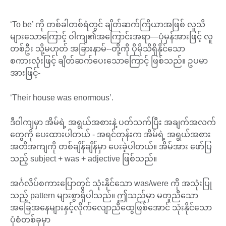
‘To be’ ကို တစ်ခါတစ်ရံတွင် ချိတ်ဆက်ကြိယာအဖြစ် လူသိ
များသောကြောင့် ဝါကျ၏အကြောင်းအရာ—ပုံမှန်အားဖြင့် လူ
တစ်ဦး သို့မဟုတ် အခြားနာမ်--တို့ကို ပိုမိုသိရှိနိုင်သော
စကားလုံးဖြင့် ချိတ်ဆက်ပေးသောကြောင့် ဖြစ်သည်။ ဥပမာ
အားဖြင့်-
‘Their house was enormous’.
ဒီဝါကျမှာ အိမ်ရဲ့ အရွယ်အစားနဲ့ ပတ်သက်ပြီး အချက်အလက်
တွေကို ပေးထားပါတယ် - အရင်တုန်းက အိမ်ရဲ့ အရွယ်အစား
အတိအကျကို တစ်ချိန်ချိန်မှာ ပေးခဲ့ပါတယ်။ အိမ်အား ဖော်ပြ
သည့် subject + was + adjective ဖြစ်သည်။
အင်္ဂလိပ်စကားပြောတွင် သုံးနိုင်သော was/were ကို အသုံးပြု
သည့် pattern များစွာရှိပါသည်။ ဤသည်မှာ မတူညီသော
အခြေအနေများနှင့်လိုက်လျောညီထွေဖြစ်အောင် သုံးနိုင်သော
ပုံစံတစ်ခုမှာ