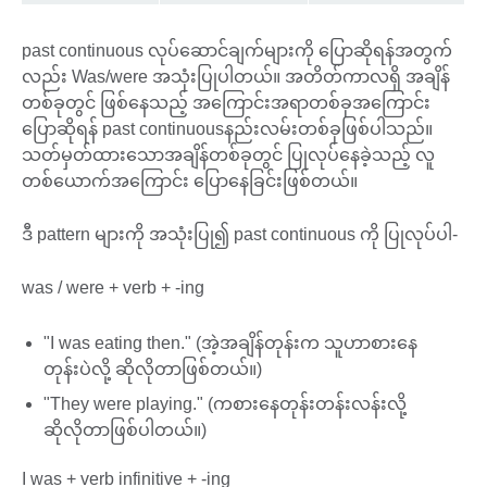
past continuous လုပ်ဆောင်ချက်များကို ပြောဆိုရန်အတွက်
လည်း Was/were အသုံးပြုပါတယ်။ အတိတ်ကာလရှိ အချိန်
တစ်ခုတွင် ဖြစ်နေသည့် အကြောင်းအရာတစ်ခုအကြောင်း
ပြောဆိုရန် past continuousနည်းလမ်းတစ်ခုဖြစ်ပါသည်။
သတ်မှတ်ထားသောအချိန်တစ်ခုတွင် ပြုလုပ်နေခဲ့သည့် လူ
တစ်ယောက်အကြောင်း ပြောနေခြင်းဖြစ်တယ်။
ဒီ pattern များကို အသုံးပြု၍ past continuous ကို ပြုလုပ်ပါ-
was / were + verb + -ing
"I was eating then." (အဲ့အချိန်တုန်းက သူဟာစားနေ
တုန်းပဲလို့ ဆိုလိုတာဖြစ်တယ်။)
"They were playing." (ကစားနေတုန်းတန်းလန်းလို့
ဆိုလိုတာဖြစ်ပါတယ်။)
I was + verb infinitive + -ing