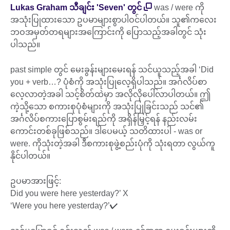
Lukas Graham သီချင်း 'Seven' တွင်
was / were ကို
အသုံးပြုထားသော ဥပမာများစွာပါဝင်ပါတယ်။ သူ၏ကလေး
ဘဝအမှတ်တရများအကြောင်းကို ပြောသည့်အခါတွင် သုံး
ပါသည်။
past simple တွင် မေးခွန်းများမေးရန် သင်ယူသည့်အခါ ‘Did
you + verb…? ပုံစံကို အသုံးပြုလေ့ရှိပါသည်။ အင်္ဂလိပ်စာ
လေ့လာတဲ့အခါ သင့်စိတ်ထဲမှာ အလိုလိုပေါ်လာပါတယ်။ ဤ
ကဲ့သို့သော စကားစုပုံစံများကို အသုံးပြုခြင်းသည် သင်၏
အင်္ဂလိပ်စကားပြောစွမ်းရည်ကို အရှိန်မြှင့်ရန် နည်းလမ်း
ကောင်းတစ်ခုဖြစ်သည်။ ဒါပေမယ့် သတိထားပါ - was or
were. ကိုသုံးတဲ့အခါ ဒီစကားစုဖွဲ့စည်းပုံကို သုံးရတာ လွယ်ကူ
နိုင်ပါတယ်။
ဥပမာအားဖြင့်:
Did you were here yesterday?’ X
‘Were you here yesterday?’✔