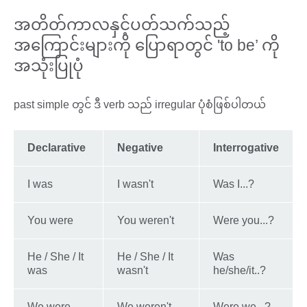
အတိတ်ကာလနှင့်ပတ်သက်သည့်
အကြောင်းများကို ပြောရာတွင် 'to be’ ကို
အသုံးပြုပုံ
past simple တွင် ဒီ verb သည် irregular ပုံစံဖြစ်ပါတယ်​​
Declarative
Negative
Interrogative
I was
I wasn't
Was I...?
You were
You weren't
Were you...?
He / She / It
He / She / It
Was
was
wasn't
he/she/it..?
We were
We weren't
Were we...?