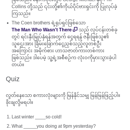
Collins တို့သည် ၎င်းတို့၏ကိုယ်ပိုင်ဗားရှင်းကို ပြုလုပ်ခဲ့
ကြသည်။
The Coen brothers ရဲ့ရုပ်ရှင်ဖြစ်သော
The Man Who Wasn't There
သည် လုပ်ငန်းတစ်ခု
တွင် ရင်းနှီးမြုပ်နှံရန်အတွက် ငွေရရန် ဇနီးဖြစ်သူ၏
သူဌေးအား ခြိမ်းခြောက်ငွေညှစ်သည့်လူတစ်ဦး
အကြောင်း အမိုက်စား ဟာသဇာတ်ကားတစ်ကား
ဖြစ်သည်။ ဒါပေမဲ့ သူ့ရဲ့အစီစဉ်က လုံးဝကိုမှားသွားခဲ့ပါ
တယ်။
Quiz
လွတ်နေသော စကားလုံးများကို မြန်နိုင်သမျှ မြန်မြန်ဖြည့်ပါ။
ခိုးချလို့မရပါ။
Last winter ____so cold!
What _____you doing at 9pm yesterday?