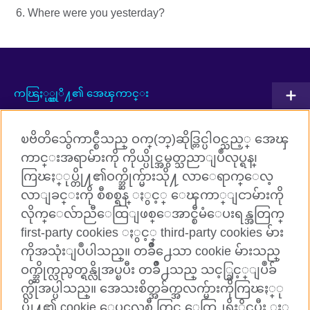
Where were you yesterday?
ကၽြႏု္ပ္တုိ႔၏ အေၾကာင္း
ပူးတြဲလုပ္ေဆာင္မႈမ်ား
ၿဗိတိသွ်ေကာင္စီသည္ ဝက္(ဘ္)ဆိုဒ္တြင္ပါဝင္သည့္ အေၾ
အဂၤလိပ္ဘာသာစကားသင္ၾကားျခင္း
ကာင္းအရာမ်ားကို ကိုယ္ပိုင္အမွတ္သညာျပဳလုပ္ရန္၊
ကြၽႏ္ုပ္တို႔၏ဝက္ဘ္ဆိုက္မ်ားသို႔ လာေရာက္ေလ့
ကြၽႏ္ုပ္တို႔ႏွင့္ ခ်ိတ္ဆက္ပါ
လာျခင္းကို စီစစ္ရန္ ႏွင့္ ေၾကာ္ျငာမ်ားကို
လိုက္ေလ်ာညီေထြျဖစ္ေအာင္စီမံေပးရန္အတြက္
Facebook
TikTok
first-party cookies ႏွင့္ third-party cookies မ်ား
ကိုအသုံးျပဳပါသည္။ တခ်ိဳ႕ေသာ cookie မ်ားသည္
ဝက္ဘ္ဆိုက္လည္ပတ္ရန္လိုအပ္ၿပီး တခ်ိဳ႕သည္ သင့္ခြင့္ျပဳခ်
က္လိုအပ္ပါသည္။ အေသးစိတ္အခ်က္အလက္မ်ားကိုကြၽႏ္ု
British Council Global
ပ္တို႔၏ cookie ေပၚလစီ တြင္ ေတြ႕ရွိႏိုင္ၿပီး ႏွ