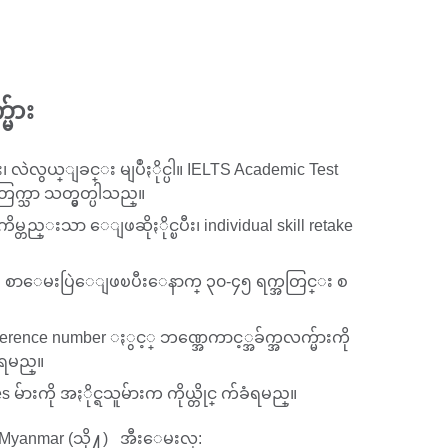
မ်ား
လွယ္ျခင္း မျပဳႏိုင္ပါ။ IELTS Academic Test
ြက္သာ သတ္မွတ္ပါသည္။
ိမ္တည္းသာ ေျဖဆိုႏိုင္ၿပီး၊ individual skill retake
LTS စာေမးပြဲေျဖၿပီးေနာက္ ၃၀-၄၅ ရက္အတြင္း စ
ference number ႏွင့္ ဘဏ္အေကာင့္အခ်က္အလက္မ်ားကို
ု႔ရမည္။
ees မ်ားကို အႏိုင္ရသူမ်ားက ကိုယ္တိုင္ က်ခံရမည္။
il Myanmar (သို႔) အီးေမးလ္: