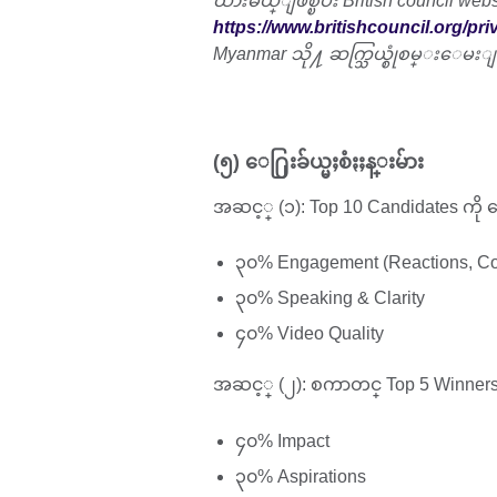
ထားမယ္ျဖစ္ၿပီး British council we
https://www.britishcouncil.org/pr
Myanmar သို႔ ဆက္သြယ္စုံစမ္းေမးျမ
(၅) ေ႐ြးခ်ယ္မႈစံႏႈန္းမ်ား
အဆင့္ (၁): Top 10 Candidates ကို
၃၀% Engagement (Reactions, C
၃၀% Speaking & Clarity
၄၀% Video Quality
အဆင့္ (၂): စကာတင္ Top 5 Winners 
၄၀% Impact
၃၀% Aspirations