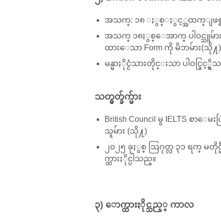
အသက္: ၁၈ ႏွစ္ႏွင့္အထက္ျဖစ္
အသက္ ၁၈ႏွစ္ေအာက္ ပါဝင္သူမ်ားသ
ထားေသာ Form ကို မိဘမ်ား(သို႔) အု
မန္မာႏိုင္ငံသားတိုင္းသာ ပါဝင္ခြင့္ရွ
သတ္မွတ္ခ်က္မ်ား
British Council မွ IELTS စာေမ
သူမ်ား (သို႔)
၂၀၂၅ ခုႏွစ္ ဩဂုတ္လ ၃၁ ရက္ မတိုင
က္ထားႏိုင္ပါသည္။
၃) ောက္ထားႏိုင္သည့္ ကာလ