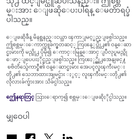
သို႕ ထင္ျမင္ယူဆပါသနည္း။ ဤစစ္တ
မ္းအား ေျဖဆိုေပးပါရန္ ေမတၲာရပ္ခံ
ပါသည္။
ေျဖဆိုခ်ိန္ မိနစ္အနည္းငယ္သာ ၾကာျမင့္မည္ျဖစ္ပါသည္။
ဤစစ္တမ္းေကာက္ယူခ်က္မွတဆင့္ ကြၽန္ုပ္တို႕၏ ဝန္ေဆာ
င္မႈမ်ားကို မည္သို႕ ပိုမို၍ ေကာင္းမြန္ေအာင္ ျပဳလုပ္ရမည္ကို
ေဖာ္ျပေပးႏိုင္မည္ျဖစ္ပါသည္။ ကြၽႏု္ပ္တို႕အေနျဖင္႔
ၿဗိတိသွ်ေကာင္စီ၏ ဝန္ေဆာင္မႈမ်ား အေပၚလူၾကီးမင္း
တို႕၏ သေဘာထားအျမင္မ်ား ႏွင့္ လူၾကီးမင္းတို႕၏
လိုလားခ်က္မ်ားအား သိခ်င္ပါသည္။
ဤေနရာတြင္
သြားေရာက္၍ စစ္တမ္းေျဖဆိုႏိုင္ပါသည္။
မျှဝေပါ