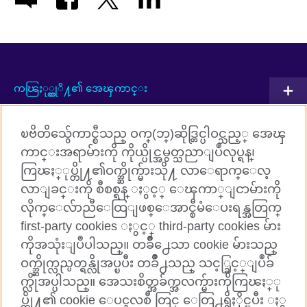
ကၽြႏု္ပ္တုိ႔၏ အေၾကာင္း
ပူးတြဲလုပ္ေဆာင္မႈမ်ား
ၿဗိတိသွ်ေကာင္စီသည္ ဝက္(ဘ္)ဆိုဒ္တြင္ပါဝင္သည့္ အေၾ
အဂၤလိပ္ဘာသာစကားသင္ၾကားျခင္း
ကာင္းအရာမ်ားကို ကိုယ္ပိုင္အမွတ္သညာျပဳလုပ္ရန္၊
ကြၽႏ္ုပ္တို႔၏ဝက္ဘ္ဆိုက္မ်ားသို႔ လာေရာက္ေလ့
ကြၽႏ္ုပ္တို႔ႏွင့္ ခ်ိတ္ဆက္ပါ
လာျခင္းကို စီစစ္ရန္ ႏွင့္ ေၾကာ္ျငာမ်ားကို
လိုက္ေလ်ာညီေထြျဖစ္ေအာင္စီမံေပးရန္အတြက္
Facebook
TikTok
first-party cookies ႏွင့္ third-party cookies မ်ား
ကိုအသုံးျပဳပါသည္။ တခ်ိဳ႕ေသာ cookie မ်ားသည္
ဝက္ဘ္ဆိုက္လည္ပတ္ရန္လိုအပ္ၿပီး တခ်ိဳ႕သည္ သင့္ခြင့္ျပဳခ်
က္လိုအပ္ပါသည္။ အေသးစိတ္အခ်က္အလက္မ်ားကိုကြၽႏ္ု
British Council Global
ပ္တို႔၏ cookie ေပၚလစီ တြင္ ေတြ႕ရွိႏိုင္ၿပီး ႏွ