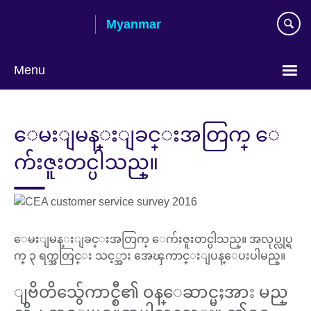
Skip
Myanmar
to
main
content
Menu
Choose
your
ေမးျမန္းျခင္းအတြက္ ေ
language
က်းဇူးတင္ပါသည္။
ေမးျမန္းျခင္းအတြက္ ေက်းဇူးတင္ပါသည္။ အလုပ္လုပ္ရ
က္ ၃ ရက္အတြင္း သင့္အား အေၾကာင္းျပန္ေပးပါမည္။
ျဗိတိသွ်ေကာင္စီ၏ ဝန္ေဆာင္မႈအား မည္