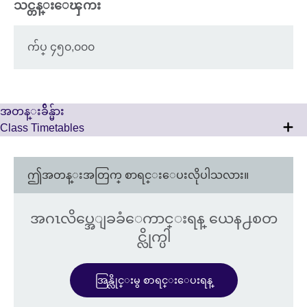
သင္တန္းေၾကး
က်ပ္ ၄၅၀,၀၀၀
အတန္းခ်ိန္မ်ား
Class Timetables
ဤအတန္းအတြက္ စာရင္းေပးလိုပါသလား။
အဂၤလိပ္အေျခခံေကာင္းရန္ ယေန႕စတ
င္လိုက္ပါ
အြန္လိုင္းမွ စာရင္းေပးရန္