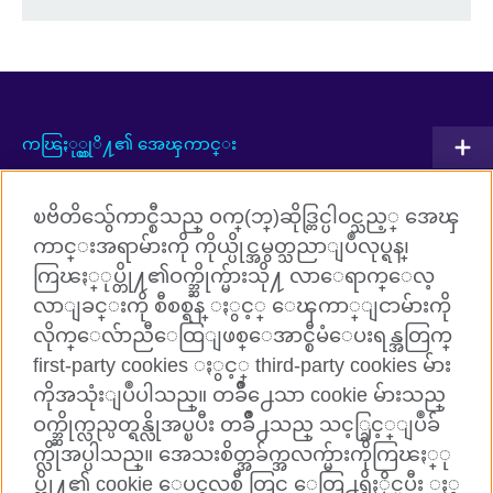
ကၽြႏု္ပ္တုိ႔၏ အေၾကာင္း
ပူးတြဲလုပ္ေဆာင္မႈမ်ား
ၿဗိတိသွ်ေကာင္စီသည္ ဝက္(ဘ္)ဆိုဒ္တြင္ပါဝင္သည့္ အေၾ
အဂၤလိပ္ဘာသာစကားသင္ၾကားျခင္း
ကာင္းအရာမ်ားကို ကိုယ္ပိုင္အမွတ္သညာျပဳလုပ္ရန္၊
ကြၽႏ္ုပ္တို႔၏ဝက္ဘ္ဆိုက္မ်ားသို႔ လာေရာက္ေလ့
ကြၽႏ္ုပ္တို႔ႏွင့္ ခ်ိတ္ဆက္ပါ
လာျခင္းကို စီစစ္ရန္ ႏွင့္ ေၾကာ္ျငာမ်ားကို
လိုက္ေလ်ာညီေထြျဖစ္ေအာင္စီမံေပးရန္အတြက္
Facebook
TikTok
first-party cookies ႏွင့္ third-party cookies မ်ား
ကိုအသုံးျပဳပါသည္။ တခ်ိဳ႕ေသာ cookie မ်ားသည္
ဝက္ဘ္ဆိုက္လည္ပတ္ရန္လိုအပ္ၿပီး တခ်ိဳ႕သည္ သင့္ခြင့္ျပဳခ်
က္လိုအပ္ပါသည္။ အေသးစိတ္အခ်က္အလက္မ်ားကိုကြၽႏ္ု
British Council Global
ပ္တို႔၏ cookie ေပၚလစီ တြင္ ေတြ႕ရွိႏိုင္ၿပီး ႏွ