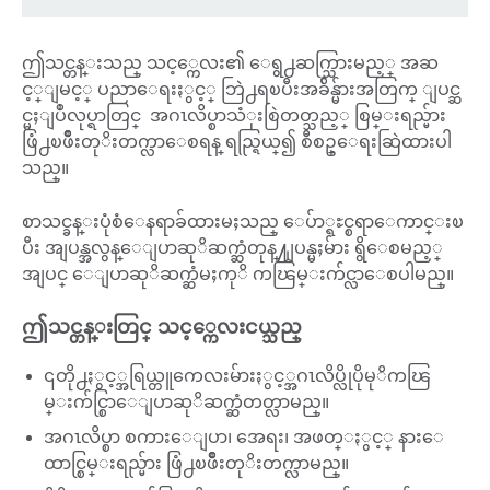
ဤသင္တန္းသည္ သင့္ကေလး၏ ေရွ႕ဆက္သြားမည့္ အဆ
င့္ျမင့္ ပညာေရးႏွင့္ ဘြဲ႕ရၿပီးအခ်ိန္မ်ားအတြက္ ျပင္ဆ
င္မႈျပဳလုပ္ရာတြင္ အဂၤလိပ္စာသံုးစြဲတတ္သည့္ စြမ္းရည္မ်ား
ဖြံ႕ၿဖိဳးတုိးတက္လာေစရန္ ရည္ရြယ္၍ စီစဥ္ေရးဆြဲထားပါ
သည္။
စာသင္ခန္းပုံစံေနရာခ်ထားမႈသည္ ေပ်ာ္ရႊင္စရာေကာင္းၿ
ပီး အျပန္အလွန္ေျပာဆုိဆက္ဆံတုန္႔ျပန္မႈမ်ား ရွိေစမည့္
အျပင္ ေျပာဆုိဆက္ဆံမႈကုိ ကၽြမ္းက်င္လာေစပါမည္။
ဤသင္တန္းတြင္ သင့္ကေလးငယ္သည္
၎တို႕ႏွင့္အရြယ္တူကေလးမ်ားႏွင့္အဂၤလိပ္လိုပိုမုိကၽြ
မ္းက်င္စြာေျပာဆုိဆက္ဆံတတ္လာမည္။
အဂၤလိပ္စာ စကားေျပာ၊ အေရး၊ အဖတ္ႏွင့္ နားေ
ထာင္စြမ္းရည္မ်ား ဖြံ႕ၿဖိဳးတုိးတက္လာမည္။