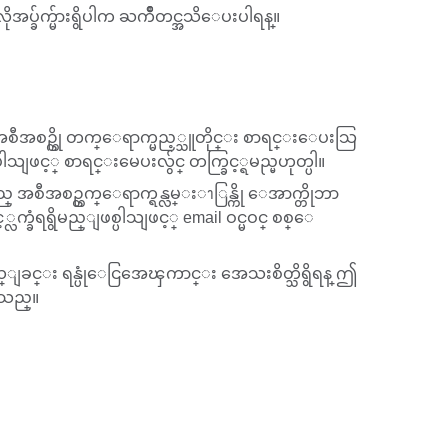
အပ္ခ်က္မ်ားရွိပါက ႀကိဳတင္အသိေပးပါရန္။
ီအစဥ္ကို တက္ေရာက္မည့္သူတိုင္း စာရင္းေပးသြ
ျဖင့္ စာရင္းမေပးလွ်င္ တက္ခြင့္ရမည္မဟုတ္ပါ။
အစီအစဥ္တက္ေရာက္ရန္လမ္းၫြန္ကို ေအာက္တိုဘာ
က္ခံရရွိမည္ျဖစ္ပါသျဖင့္ email ဝင္မဝင္ စစ္ေ
္ျခင္း ရန္ပုံေငြအေၾကာင္း အေသးစိတ္သိရွိရန္ ဤ
ါသည္။