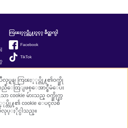
ကြၽႏ္ုပ္တို႔ႏွင့္ ခ်ိတ္ဆက္ပါ
Facebook
ီျ
TikTok
္သ
ုပ္ရန္၊ ကြၽႏ္ုပ္တို႔၏ဝက္ဘ္ဆို
လ်ာညီေထြျဖစ္ေအာင္စီမံေပး
ာ cookie မ်ားသည္ ဝက္ဘ္ဆိုက္လ
ြၽႏ္ုပ္တို႔၏ cookie ေပၚလစီ
ဳလုပ္ႏိုင္ပါသည္။