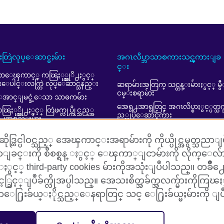
ူးတြဲလုပ္ေဆာင္မႈမ်ား
အဂၤလိပ္ဘာသာစကားသင္ၾကားျခ
င္း
ာေၾကာင့္ ကၽြႏု္ပ္တုိ႕ႏွင့္
ူးေပါင္းလက္တြဲ လုပ္ေဆာင္သနည္း
ဆရာမ်ားအတြက္ သင္တန္းမ်ားႏွင့္ မွ
ငမ္းစရာမ်ား
အာင္ျမင္ခဲ့ေသာ သာဓကမ်ား
အေရွ႕အာရွတြင္ အဂၤလိပ္စာႏွင့္ပတ္သက
ြႏု္ပ္တို႕ႏွင့္ တြဲဖက္လုပ္ကိုင္သည့္အ
ည့္လုပ္ေဆာင္ခ်က္မ်ား
ြဲ႕အစည္းမ်ား
ffiliate marketing (in English)
ဒ္တြင္ပါဝင္သည့္ အေၾကာင္းအရာမ်ားကို ကိုယ္ပိုင္အမွတ္သညာျပဳလ
ျခင္းကို စီစစ္ရန္ ႏွင့္ ေၾကာ္ျငာမ်ားကို လိုက္ေ
 ႏွင့္ third-party cookies မ်ားကိုအသုံးျပဳပါသည္။ တခ်ိဳ႕ေသ
္ သင့္ခြင့္ျပဳခ်က္လိုအပ္ပါသည္။ အေသးစိတ္အခ်က္အလက္မ်ားကိုက
itemap
က္ရာေ႐ြးခ်ယ္ႏိုင္သည့္ေနရာတြင္ သင္ ေ႐ြးခ်ယ္မႈမ်ားကို ျပ
isation for cultural relations and educational opportunities.