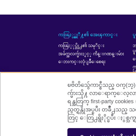
ကၽြႏု္ပ္တုိ႔၏ အေၾကာင္း
ပ
ကၽြႏ္ုပ္တို႕၏ သမုိင္း
ဘ
ပ
အခ်က္အလက္မ်ားႏွင့္ ကိန္းဂဏန္းမ်ား
ေ
ေဘးကင္းလုံျခဳံေစေရး
ကၽ
ဖ
A
ၿဗိတိသွ်ေကာင္စီသည္ ဝက္(ဘ္)ဆို
က္မ်ားသို႔ လာေရာက္ေလ့လာ
ရန္အတြက္ first-party cookies
ည္ပတ္ရန္လိုအပ္ၿပီး တခ်ိဳ႕သည
British Council Global
Cookies
S
တြင္ ေတြ႕ရွိႏိုင္ၿပီး ႏွစ္သ
© 2026 British Council
The United Kingdom’s international organ