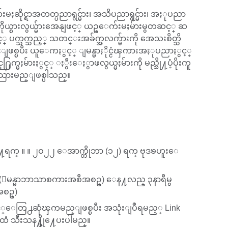
ေက်းမႈဆိုင္ရာအတတ္ပညာရွင္မ်ား၊ အသိပညာရွင္မ်ား၊ အႏုပညာ
 ကိုယ္စားလွယ္မ်ားအေနျဖင့္ ယဥ္ေက်းမႈမ်ားမွတဆင့္ ဆ
္ ပက္သက္သည့္ သတင္းအခ်က္အလက္မ်ားကို အေသးစိတ္သိ
းျဖစ္ၿပီး ယူေကႏွင့္ ျမန္မာႏိုင္ငံၾကားအႏုပညာႏွင့္
္မႈမ်ားႏွင့္ ႏွီးေႏွာဖလွယ္မႈမ်ားကို မည္သို႔ပံ့ပိုးကူ
ြားမည္ျဖစ္ပါသည္။
ရက္ ။ ။ ၂ဝ၂၂ ေအာက္တိုဘာ (၁၂) ရက္ ဗုဒၶဟူးေ
ရီ (ျမန္မာဘာသာစကားအစီအစဥ္) ေန႔လည္ ၃နာရီမွ
အစဥ္)
င့္ေတြ႕ဆုံၾကမည္ျဖစ္ၿပီး အသုံးျပဳရမည့္ Link
ံ သီးသန႔္ပို႔ေပးပါမည္။