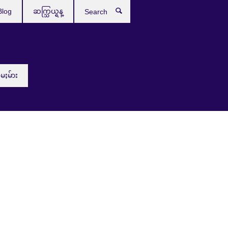
Blog
ဆက္သြယ္ရန္
Search
းမႈမ်ား