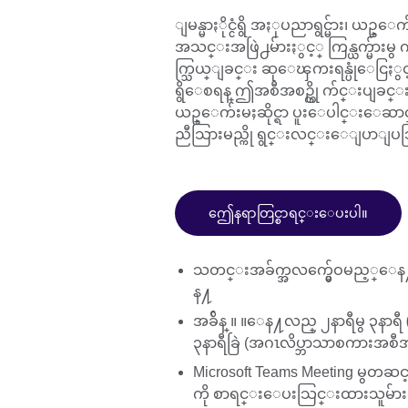
ျမန္မာႏိုင္ငံရွိ အႏုပညာရွင္မ်ား၊ ယဥ္
အသင္းအဖြဲ႕မ်ားႏွင့္ ကြန္ယက္မ်ားမွ
က္သြယ္ျခင္း ဆုေၾကးရန္ပုံေငြႏွင့
ရွိေစရန္ ဤအစီအစဥ္ကို က်င္းပျခင္
ယဥ္ေက်းမႈဆိုင္ရာ ပူးေပါင္းေဆာင္႐ြက
ညီသြားမည္ကို ရွင္းလင္းေျပာျပသ
ဤေနရာတြင္စာရင္းေပးပါ။
သတင္းအခ်က္အလက္မွ်ေဝမည့္ေန႔
န႔
အခ်ိန္ ။ ။ေန႔လည္ ၂နာရီမွ ၃နာ
၃နာရီခြဲ (အဂၤလိပ္ဘာသာစကားအစီ
Microsoft Teams Meeting မွတဆ
ကို စာရင္းေပးသြင္းထားသူမ်ားထ