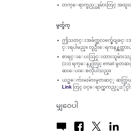
တက္ေရာက္မည့္သူမ်ားတြင္ အထူးလို
မွတ္ခ်က္
ဤသတင္းအခ်က္အလက္မွ်ေဝျခင္းအစ
င္းရပါမည္။ လူဦးေရကန႔္သတ္ထားပါသ
စာရင္းေပးသြင္းထားသူမ်ားသည္ 
(၁၁) ရက္ေန႔တြင္ email မွတဆင့္လ
ဆးေပးေစလိုပါသည္။
ယဥ္ေက်းမႈမ်ားမွတဆင့္ ဆက္သြယ
Link
တြင္ ဝင္ေရာက္ၾကည့္ရႈႏိုင္ပ
မျှဝေပါ