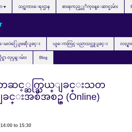
သာ
သင္ၾကားေရးဌာန
စာၾကည့္တုိက္၀န္ေဆာင္မႈမ်ား
r
ေမးပဲြေျဖဆိုျခင္း
ယူေကတြင္ ပညာသင္ယူျခင္း
လႈပ္ရွာ
ာ လုပ္ငန္းမ်ား
Blog
ွတဆင့္ဆက္သြယ္ျခင္းသတ
ဝျခင္းအစီအစဥ္ (Online)
-
14:00
to
15:30