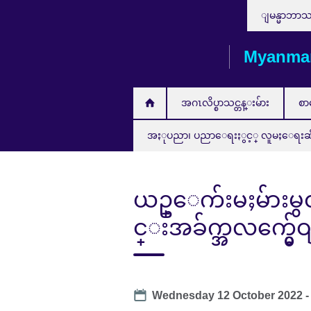
Choose
Skip
ျမန္မာဘာ
your
to
language
main
Myanma
content
အဂၤလိပ္စာသင္တန္းမ်ား
စာ
အႏုပညာ၊ ပညာေရးႏွင့္ လူမႈေရးဆိုင္ရ
ယဥ္ေက်းမႈမ်ားမ
င္းအခ်က္အလက္မွ်ေ
Date
Wednesday 12 October 2022 