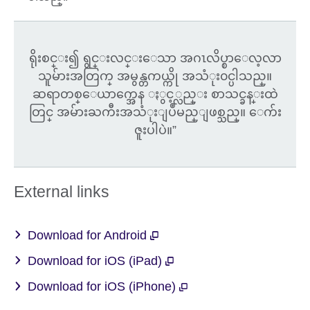
ရိုးစင္း၍ ရွင္းလင္းေသာ အဂၤလိပ္စာေလ့လာ
သူမ်ားအတြက္ အမွန္တကယ္ကို အသံုး၀င္ပါသည္။
ဆရာတစ္ေယာက္အေန ႏွင့္လည္း စာသင္ခန္းထဲ
တြင္ အမ်ားႀကီးအသံုးျပဳမည္ျဖစ္သည္။ ေက်း
ဇူးပါပဲ။”
External links
Download for Android
Download for iOS (iPad)
Download for iOS (iPhone)