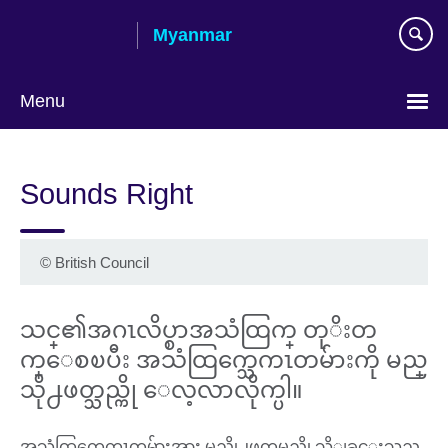
Skip
Myanmar
to
main
content
Menu
Choose
your
Sounds Right
language
©
British Council
သင္၏အဂၤလိပ္စာအသံထြက္ တုိးတ
က္ေစၿပီး အသံထြက္သေကၤတမ်ားကို မည္
သို႕ဖတ္သည္ကို ေလ့လာလိုက္ပါ။
အသံထြက္သေကၤတမ်ားအား မည္သို႕ဖတ္ရမည္ကို သိျခင္းသည္