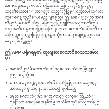
အဂၤလိပ္စာလံုး မ်ားတိက်စြာအသံထြက္ႏုိင္ရန္ႏွင့္
သင္၏စကားေျပာႏွင့္နားလည္ႏိုင္စြမ္းရည္မ်ားပါ တုိးတ
က္ေစရန္ ကူညီေပးမည္ ျဖစ္သည္။ ဤ app ႏွင့္အတူ အဂၤ
လိပ္အသံုးမ်ားကို လွ်င္ျမန္စြာႏွင့္လြယ္ကူစြာေလ့လာလိုက္ပါ။
သင္ အဘိဓာန္ စာအုပ္တြင္ေတြ႕ရေသာ စကားလံုးမ်ားကို အ
သံထြက္ၾကည့္ရာတြင္ ရည္ညႊန္းကိုးကားစရာအျဖစ္လည္း အ
သံုးျပဳႏိုင္သည္။
ဤ APP ပရိုဂရမ္၏ ထူးျခားေသာ၀ိေသသနမ်ား
မွာ
အဂၤလိပ္အသံမ်ားအားလံုးပါဝင္ေသာ သံုးရန္လြယ္ကူသ
ည့္ ခလုတ္မ်ား။
စကားလံုးတစ္လံုးခ်င္းစီကို အသံသြင္းထားသျဖင့္
အားလံုးကို သင္ နားေထာင္၍ ရပါသည္။
နမူနာ စကားလံုးမ်ားေၾကာင့္ လက္ေတြ႕သံုး
စဲြေသာ အေျခအေနမ်ားမွ အသံမ်ားကုိေလ့လာႏိုင္
ပါသည္။