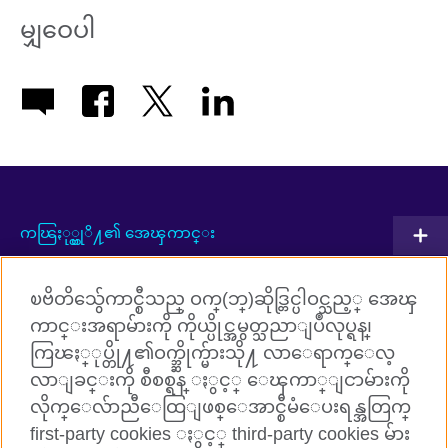
မျှဝေပါ
ကၽြႏု္ပ္တုိ႔၏ အေၾကာင္း
ပူးတြဲလုပ္ေဆာင္မႈမ်ား
ၿဗိတိသွ်ေကာင္စီသည္ ဝက္(ဘ္)ဆိုဒ္တြင္ပါဝင္သည့္ အေၾ
အဂၤလိပ္ဘာသာစကားသင္ၾကားျခင္း
ကာင္းအရာမ်ားကို ကိုယ္ပိုင္အမွတ္သညာျပဳလုပ္ရန္၊
ကြၽႏ္ုပ္တို႔၏ဝက္ဘ္ဆိုက္မ်ားသို႔ လာေရာက္ေလ့
ကြၽႏ္ုပ္တို႔ႏွင့္ ခ်ိတ္ဆက္ပါ
လာျခင္းကို စီစစ္ရန္ ႏွင့္ ေၾကာ္ျငာမ်ားကို
လိုက္ေလ်ာညီေထြျဖစ္ေအာင္စီမံေပးရန္အတြက္
Facebook
TikTok
first-party cookies ႏွင့္ third-party cookies မ်ား