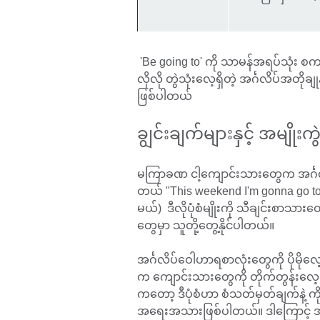
'Be going to' ကို သာမန်အရပ်သုံး စကာ
လိုလို တွဲသုံးလေ့ရှိတဲ့ အင်္ဂလိပ်အတိုခ
ဖြစ်ပါတယ်
ချွင်းချက်များနှင့် အမျိုးက
မကြာခဏ ငါ့ကျောင်းသားတွေက အင်္ဂလိပ
တယ် "This weekend I'm gonna go to
မယ်) ဒီလိုပုံစံမျိုးကို သီချင်းစာသားတ
တွေမှာ သူတို့တွေ့နိုင်ပါတယ်။
အင်္ဂလိပ်ဝေါဟာရစာလုံးတွေကို ပိုမိုလေ့
က ကျောင်းသားတွေကို တိုက်တွန်း
ကတော့ ဒီပုံစံဟာ စံသတ်မှတ်ချက်နဲ့ ကိုက်
အရေးအသားဖြစ်ပါတယ်။ ဒါကြောင့် အင်္