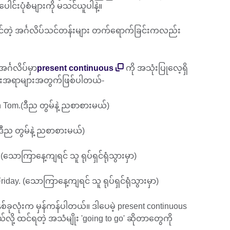
းပေါင်းပုံစံများကို မသင်ယူပါနဲ့။
ဝင်တဲ့ အင်္ဂလိပ်သင်တန်းများ တက်ရောက်ခြင်းကလည်း
်္ဂလိပ်မှာ
present continuous
ကို အသုံးပြုလေ့ရှိ
းသားအရာများအတွက်ဖြစ်ပါတယ်-
th Tom.(ဒီည တွမ်နဲ့ ညစာစားမယ်)
.(ဒီည တွမ်နဲ့ ညစာစားမယ်)
(သောကြာနေ့ကျရင် သူ ရုပ်ရှင်ရုံသွားမှာ)
Friday. (သောကြာနေ့ကျရင် သူ ရုပ်ရှင်ရုံသွားမှာ)
ုလုံးက မှန်ကန်ပါတယ်။ ဒါပေမဲ့ present continuous
လို့ ထင်ရတဲ့ အသံမျိုး 'going to go' ဆိုတာတွေကို