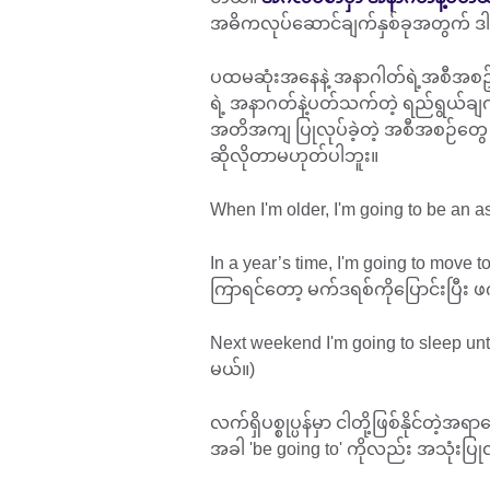
အဓိကလုပ်ဆောင်ချက်နှစ်ခုအတွက် ဒါ
ပထမဆုံးအနေနဲ့ အနာဂါတ်ရဲ့အစီအစဥ်တ
ရဲ့ အနာဂတ်နဲ့ပတ်သက်တဲ့ ရည်ရွယ်ချက်မ
အတိအကျ ပြုလုပ်ခဲ့တဲ့ အစီအစဉ်တွေ
ဆိုလိုတာမဟုတ်ပါဘူး။
When I'm older, I'm going to be an
In a year’s time, I'm going to move
ကြာရင်တော့ မက်ဒရစ်ကိုပြောင်းပြီး ဖ
Next weekend I'm going to sleep u
မယ်။)
လက်ရှိပစ္စုပ္ပန်မှာ ငါတို့ဖြစ်နိုင်တဲ့အရ
အခါ 'be going to' ကိုလည်း အသုံးပြ