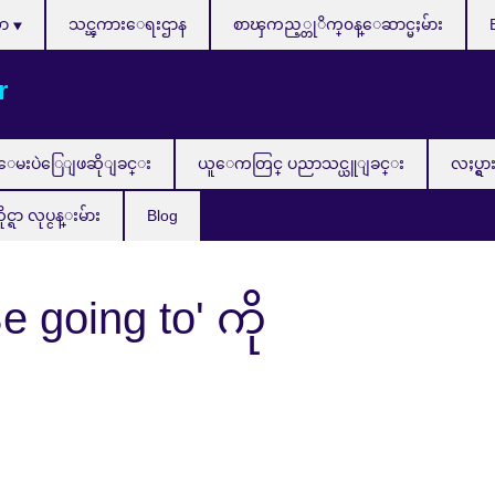
သာ
သင္ၾကားေရးဌာန
စာၾကည့္တုိက္၀န္ေဆာင္မႈမ်ား
r
ေမးပဲြေျဖဆိုျခင္း
ယူေကတြင္ ပညာသင္ယူျခင္း
လႈပ္ရွာ
ာ လုပ္ငန္းမ်ား
Blog
Be going to' ကို