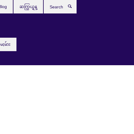
Blog
ဆက္သြယ္ရန္
Search
းမႈမ်ား