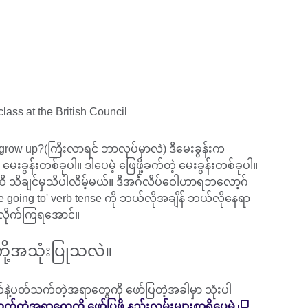
 grow up?(ကြီးလာရင် ဘာလုပ်မှာလဲ) ဒီမေးခွန်းက
ွန်းတစ်ခုပါ။ ဒါပေမဲ့ ဖြေဖို့ခက်တဲ့ မေးခွန်းတစ်ခုပါ။
 သိချင်မှသိပါလိမ့်မယ်။ ဒီအင်္ဂလိပ်ဝေါဟာရဘလော့ဂ်
e going to' verb tense ကို ဘယ်လိုအချိန် ဘယ်လိုနေရာ
့်လိုက်ကြရအောင်။
ငါတို့အသုံးပြုသလဲ။
ဂတ်နဲ့ပတ်သက်တဲ့အရာတွေကို ဖော်ပြတဲ့အခါမှာ သုံးပါ
်တဲ့အရာတွေကို ဖော်ပြဖို့ နည်းလမ်းများစွာရှိပေမဲ့