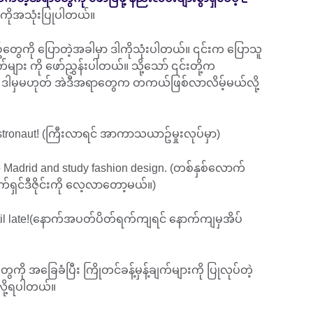
ကိုအသုံးပြုပါတယ်။
ွေကို ပြောတဲ့အခါမှာ ဒါကိုသုံးပါတယ်။ ၎င်းက ပြောသူ
ျား ကို ဖော်ညွှန်းပါတယ်။ သို့သော် ၎င်းတို့က
 ဒါမှမဟုတ် အဲဒီအရာတွေက တကယ်ဖြစ်လာလိမ့်မယ်လို့
 astronaut! (ကြီးလာရင် အာကာသယာဥ်မှုးလုပ်မှာ)
 to Madrid and study fashion design. (တစ်နှစ်လောက်
က်ရှင်ဒီဇိုင်းကို လေ့လာတော့မယ်။)
ntil late!(နောက်အပတ်ပိတ်ရက်ကျရင် နောက်ကျမှအိပ်
ာတွေကို အခြေခံပြီး ကြိုတင်ခန့်မှန့်ချက်များကို ပြုလုပ်တဲ့
ုလို့ရပါတယ်။