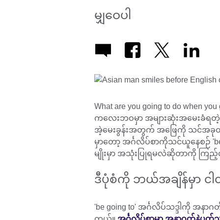
မျှဝေပါ
What are you going to do when you
ကလေးဘဝမှာ အများဆုံးအမေးခံရတဲ့ မေးခ
အဲ့မေးခွန်းအတွက် အဖြေကို သင်အခုထိ
မှာတော့ အင်္ဂလိပ်စာကိုသင်ယူနေစဉ် 'b
မျိုးမှာ အသုံးပြုရမလဲဆိုတာကို ကြည
ဒီပုံစံကို ဘယ်အချိန်မှာ 
'be going to' အင်္ဂလိပ်သဒ္ဒါကို အနာ
တယ်။
အင်္ဂလိပ်စာမှာ အနာဂတ်နဲ့ပတ်သက