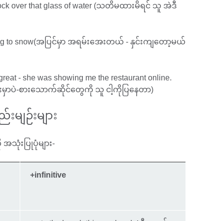
knock over that glass of water (သတိမထားမိရင် သူ အဲဒီ
s going to snow(အပြင်မှာ အရမ်းအေးတယ် - နှင်းကျတော့မယ်
e great - she was showing me the restaurant online.
ှာပဲ-စားသောက်ဆိုင်တွေကို သူ ငါ့ကိုပြနေတာ)
စည်းမျဉ်းများ
 အသုံးပြုပုံများ-
+infinitive