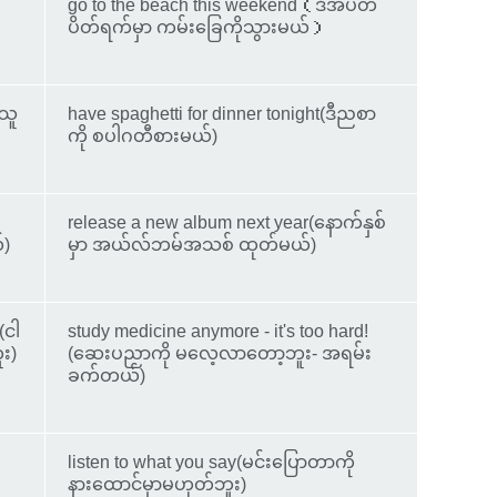
go to the beach this weekend（ဒီအပတ်
ပိတ်ရက်မှာ ကမ်းခြေကိုသွားမယ်）
(သူ
have spaghetti for dinner tonight(ဒီညစာ
ကို စပါဂတီစားမယ်)
release a new album next year(နောက်နှစ်
်)
မှာ အယ်လ်ဘမ်အသစ် ထုတ်မယ်)
(ငါ
study medicine anymore - it's too hard!
ူး)
(ဆေးပညာကို မလေ့လာတော့ဘူး- အရမ်း
ခက်တယ်)
listen to what you say(မင်းပြောတာကို
နားထောင်မှာမဟုတ်ဘူး)