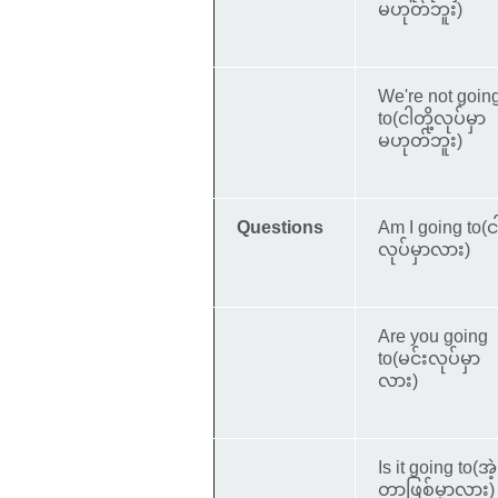
မဟုတ်ဘူး)
We're not goin
to(ငါတို့လုပ်မှာ
မဟုတ်ဘူး)
Questions
Am I going to(င
လုပ်မှာလား)
Are you going
to(မင်းလုပ်မှာ
လား)
Is it going to(အဲ့
တာဖြစ်မှာလား