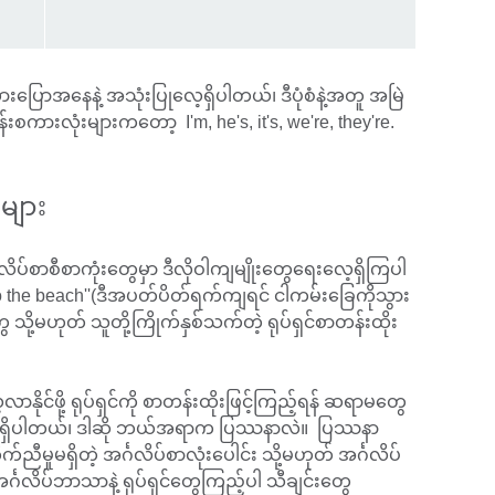
းပြောအနေနဲ့ အသုံးပြုလေ့ရှိပါတယ်၊ ဒီပုံစံနဲ့အတူ အမြဲ
ျုန်းစကားလုံးများကတော့ I'm, he's, it's, we're, they're.
ွဲများ
်စာစီစာကုံးတွေမှာ ဒီလိုဝါကျမျိုးတွေရေးလေ့ရှိကြပါ
 the beach''(ဒီအပတ်ပိတ်ရက်ကျရင် ငါကမ်းခြေကိုသွား
ွေ သို့မဟုတ် သူတို့ကြိုက်နှစ်သက်တဲ့ ရုပ်ရှင်စာတန်းထိုး
လာနိုင်ဖို့ ရုပ်ရှင်ကို စာတန်းထိုးဖြင့်ကြည့်ရန် ဆရာမတွေ
လေ့ရှိပါတယ်၊ ဒါဆို ဘယ်အရာက ပြဿနာလဲ။ ပြဿနာ
ညီမှုမရှိတဲ့ အင်္ဂလိပ်စာလုံးပေါင်း သို့မဟုတ် အင်္ဂလိပ်
ဂလိပ်ဘာသာနဲ့ ရုပ်ရှင်တွေကြည့်ပါ သီချင်းတွေ