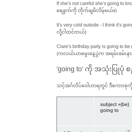
If she's not careful she's going to 
ရေခွက်ကို တိုက်ချမိလိမ့်မယ်။)
It's very cold outside - I think it'
လို့ငါထင်တယ်)
Clare's birthday party is going to b
(ကလယ်ယာမွေးနေ့ပွဲက အရမ်းခမ်းနားမ
'going to' ကို အသုံးပြုပုံ 
သင့်အင်္ဂလိပ်ဝေါဟာရတွင် ဒီစကားစုကို
subject +(be)
going to