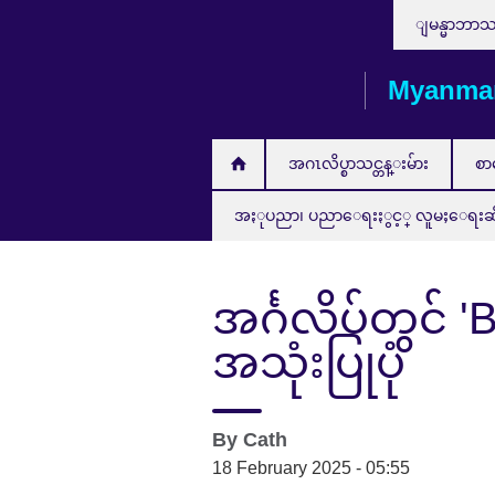
Choose
Skip
ျမန္မာဘာ
your
to
language
main
Myanma
content
အဂၤလိပ္စာသင္တန္းမ်ား
စာ
အႏုပညာ၊ ပညာေရးႏွင့္ လူမႈေရးဆိုင္ရ
အင်္ဂလိပ်တွင် '
အသုံးပြုပုံ
By
Cath
18 February 2025 - 05:55