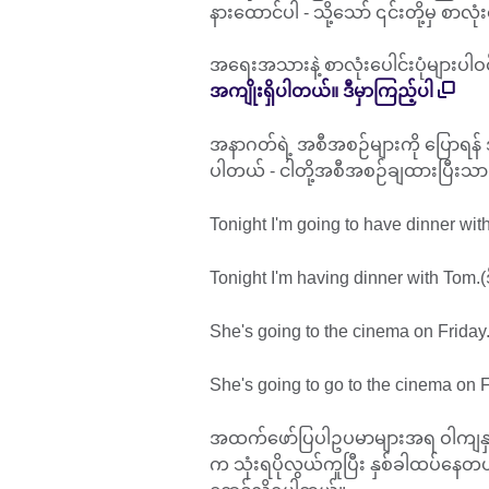
နားထောင်ပါ - သို့သော် ၎င်းတို့မှ စာလုံ
အရေးအသားနဲ့ စာလုံးပေါင်းပုံများပါ
အကျိုးရှိပါတယ်။ ဒီမှာကြည့်ပါ
အနာဂတ်ရဲ့ အစီအစဉ်များကို ပြောရန် အင
ပါတယ် - ငါတို့အစီအစဉ်ချထားပြီ
Tonight I'm going to have dinner wi
Tonight I'm having dinner with Tom
She's going to the cinema on Friday.
She's going to go to the cinema on 
အထက်ဖော်ပြပါဥပမာများအရ ဝါကျနှစ်ခ
က သုံးရပိုလွယ်ကူပြီး နှစ်ခါထပ်နေတယ်