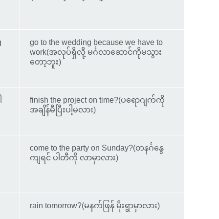
g
go to the wedding because we have to
work(အလုပ်ရှိလို့ မင်္ဂလာဆောင်ကိုမသွား
တော့ဘူး)
ါ
finish the project on time?(ပရောဂျက်ကို
အချိန်မီပြီးပါ့မလား)
come to the party on Sunday?(တနင်္ဂနွေ
ကျရင် ပါတီကို လာမှာလား)
rain tomorrow?(မနက်ဖြန် မိုးရွာမှာလား)
)