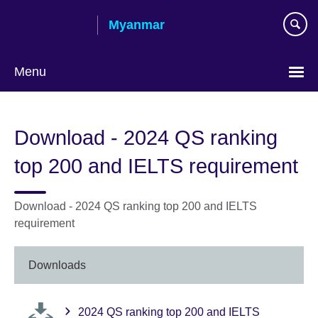
Skip
Myanmar
to
main
content
Menu
Choose
your
Download - 2024 QS ranking
language
top 200 and IELTS requirement
Download - 2024 QS ranking top 200 and IELTS
requirement
Downloads
2024 QS ranking top 200 and IELTS