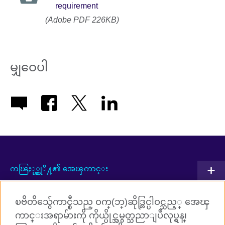
requirement
(Adobe PDF 226KB)
မျှဝေပါ
ကၽြႏု္ပ္တုိ႔၏ အေၾကာင္း
ပူးတြဲလုပ္ေဆာင္မႈမ်ား
ၿဗိတိသွ်ေကာင္စီသည္ ဝက္(ဘ္)ဆိုဒ္တြင္ပါဝင္သည့္ အေၾ
အဂၤလိပ္ဘာသာစကားသင္ၾကားျခင္း
ကာင္းအရာမ်ားကို ကိုယ္ပိုင္အမွတ္သညာျပဳလုပ္ရန္၊