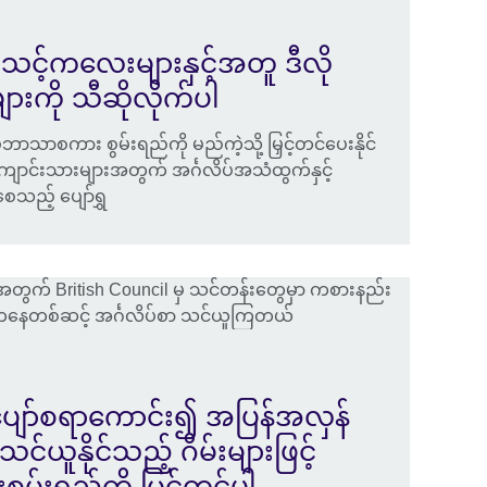
information
available.
 သင့်ကလေးများနှင့်အတူ ဒီလို
းကို သီဆိုလိုက်ပါ
ာစကား စွမ်းရည်ကို မည်ကဲ့သို့ မြှင့်တင်ပေးနိုင်
ကျောင်းသားများအတွက် အင်္ဂလိပ်အသံထွက်နှင့်
ေသည့် ပျော်ရွှ
ော်စရာကောင်း၍ အပြန်အလှန်
နိုင်သည့် ဂိမ်းများဖြင့်
မ်းရည်ကို မြှင့်တင်ပါ