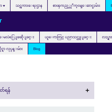
သာ
သင္ၾကားေရးဌာန
စာၾကည့္တုိက္၀န္ေဆာင္မႈမ်ား
r
ေမးပဲြေျဖဆိုျခင္း
ယူေကတြင္ ပညာသင္ယူျခင္း
လႈပ္ရွာ
ာ လုပ္ငန္းမ်ား
Blog
Click
တ်ရန်
to
expand.
More