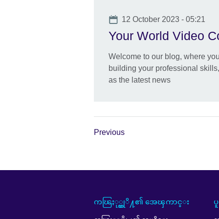
Date
12 October 2023 - 05:21
Your World Video C
Welcome to our blog, where you'l
building your professional skills
as the latest news
Previous
ကၽြႏု္ပ္တုိ႔၏ အေၾကာင္း
ပ