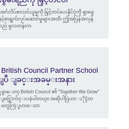
လိပ်စာသင်ယူမှုကို မြှင့်တင်ပေးနိုင်ပုံကို ရှာဖွေ
်နှင့်စာရွက်လုပ်ဆောင်မှုများအထိ၊ ဤအပြန်အလှန်
းသည် မူလတန်းက
British Council Partner School
္ျပဳ ျခင္းအခမ္းအနား
န႔မွာေတာ့ British Council ၏ “Together We Grow”
င္စြာက်င္းပခဲ့ပါတယ္။ အဆိုပါပြဲဟာ ႏိုင္ငံတ
းကာ မတူကြဲျပားေသာ