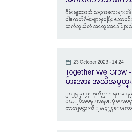
ဂိမ်းများသည် သင့်ကလေးများ၏ အင်္ဂ
ပါ။ ကတ်ဂိမ်းများမှစပြီး ဘောပင
ဆက်သွယ်တဲ့ အတွေးအခေါ်မျာ
Date
23 October 2023 - 14:24
Together We Grow - 
မ်ားအား အသိအမွတ
၂၀၂၅ ခုႏွစ္၊ ဇူလိုင္လ ၁၁ ရက္ေ
ဂုဏ္ျပဳအခမ္းအနားကို ေအာင္ျမ
ကာအျမင္မ်ားကို ျမႇင့္တင္ေပ