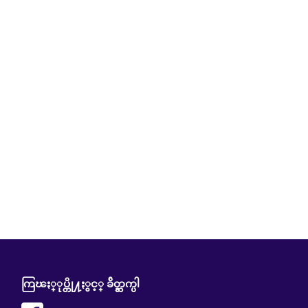
ကြၽႏ္ုပ္တို႔ႏွင့္ ခ်ိတ္ဆက္ပါ