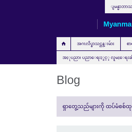
Choose
Skip
ျမန္မာဘာ
your
to
language
main
Myanma
content
အဂၤလိပ္စာသင္တန္းမ်ား
စာ
အႏုပညာ၊ ပညာေရးႏွင့္ လူမႈေရးဆိုင္ရ
Blog
ရှာတွေ့သည်များကို ထပ်မံစစ်ထု