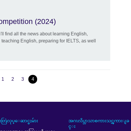
ompetition (2024)
l find all the news about learning English,
, teaching English, preparing for IELTS, as well
1
2
3
4
ူးတြဲလုပ္ေဆာင္မႈမ်ား
အဂၤလိပ္ဘာသာစကားသင္ၾကားျခ
င္း