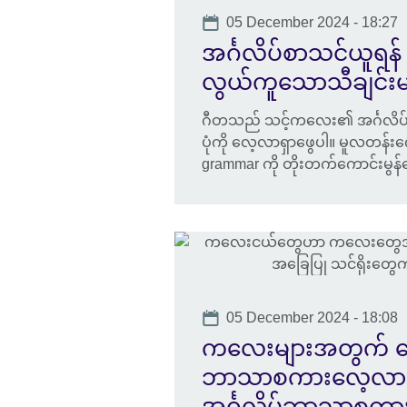
Date
05 December 2024 - 18:27
အင်္ဂလိပ်စာသင်ယူရန်
လွယ်ကူသောသီချင်းမျာ
ဂီတသည် သင့်ကလေး၏ အင်္ဂလိပ်ဘာသ
ပုံကို လေ့လာရှာဖွေပါ။ မူလတန်း
grammar ကို တိုးတက်ကောင်းမွန်စ
Date
05 December 2024 - 18:08
ကလေးများအတွက် ပျ
ဘာသာစကားလေ့လာသင်ယူ
အင်္ဂလိပ်ဘာသာစကားစွ