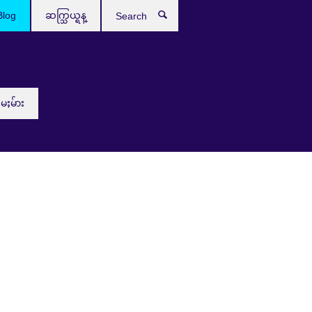
Blog
ဆက္သြယ္ရန္
Search
းမႈမ်ား