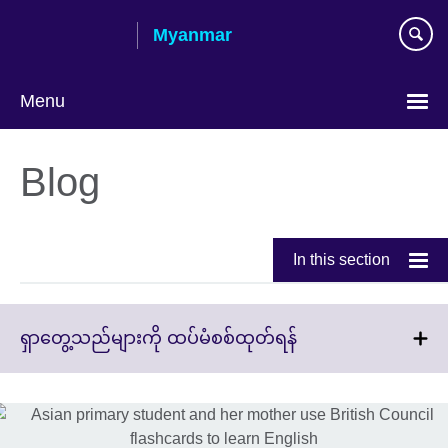
Skip
Myanmar
to
main
content
Menu
Choose
your
Blog
language
In this section
Click
ရှာတွေ့သည်များကို ထပ်မံစစ်ထုတ်ရန်
to
expand.
More
information