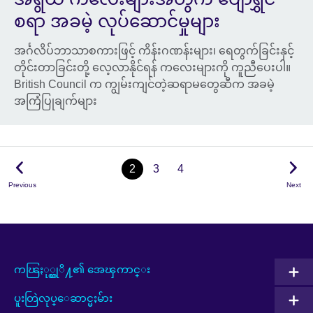
စရာ အခမဲ့ လုပ်ဆောင်မှုများ
အင်္ဂလိပ်ဘာသာစကားဖြင့် ကိန်းဂဏန်းများ၊ ရေတွက်ခြင်းနှင့်
တိုင်းတာခြင်းတို့ လေ့လာနိုင်ရန် ကလေးများကို ကူညီပေးပါ။
British Council က ကျွမ်းကျင်တဲ့ဆရာမတွေဆီက အခမဲ့
အကြံပြုချက်များ
2
3
4
Previous
Next
ကၽြႏု္ပ္တုိ႔၏ အေၾကာင္း
ပူးတြဲလုပ္ေဆာင္မႈမ်ား