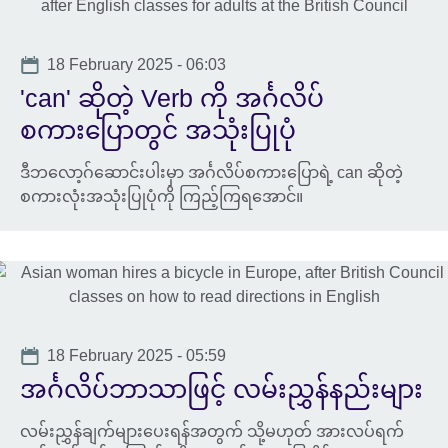
Date
18 February 2025 - 06:03
'can' ဆိုတဲ့ Verb ကို အင်္ဂလိပ်
စကားပြောတွင် အသုံးပြုပုံ
ဒီဘလော့ဂ်ဆောင်းပါးမှာ အင်္ဂလိပ်စကားပြောရဲ့ can ဆိုတဲ့
စကားလုံးအသုံးပြုပုံကို ကြည့်ကြရအောင်။
Date
18 February 2025 - 05:59
အင်္ဂလိပ်ဘာသာဖြင့် လမ်းညွှန်နည်းများ
လမ်းညွှန်ချက်များပေးရန်အတွက် သို့မဟုတ် အားလပ်ရက်