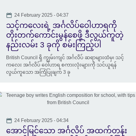
available.
Date
24 February 2025 - 04:37
သင့်ကလေးရဲ့ အင်္ဂလိပ်ဝေါဟာရကို
တိုးတက်ကောင်းမွန်စေဖို့ ဒီလွယ်ကူတဲ့
နည်းလမ်း 3 ခုကို စမ်းကြည့်ပါ
British Council ရှိ ကျွမ်းကျင် အင်္ဂလိပ် ဆရာများထံမှ၊ သင့်
ကလေး အင်္ဂလိပ် ဝေါဟာရ စကားလုံးများကို သင်ယူရန်
လွယ်ကူသော အကြံပြုချက် 3 ခု
Date
24 February 2025 - 04:34
အောင်မြင်သော အင်္ဂလိပ် အထက်တန်း