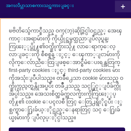
အဂၤလိပ္ဘာသာစကားသင္ၾကားျခင္း
ကြၽႏ္ုပ္တို႔ႏွင့္ ခ်ိတ္ဆက္ပါ
ၿဗိတိသွ်ေကာင္စီသည္ ဝက္(ဘ္)ဆိုဒ္တြင္ပါဝင္သည့္ အေၾ
ကာင္းအရာမ်ားကို ကိုယ္ပိုင္အမွတ္သညာျပဳလုပ္ရန္၊
Facebook
TikTok
ကြၽႏ္ုပ္တို႔၏ဝက္ဘ္ဆိုက္မ်ားသို႔ လာေရာက္ေလ့
လာျခင္းကို စီစစ္ရန္ ႏွင့္ ေၾကာ္ျငာမ်ားကို
လိုက္ေလ်ာညီေထြျဖစ္ေအာင္စီမံေပးရန္အတြက္
British Council Global
first-party cookies ႏွင့္ third-party cookies မ်ား
Cookies
ကိုအသုံးျပဳပါသည္။ တခ်ိဳ႕ေသာ cookie မ်ားသည္ ဝ
Sitemap
က္ဘ္ဆိုက္လည္ပတ္ရန္လိုအပ္ၿပီး တခ်ိဳ႕သည္ သင့္ခြင့္ျပဳခ်က္လို
အပ္ပါသည္။ အေသးစိတ္အခ်က္အလက္မ်ားကိုကြၽႏ္ုပ္
© 2026 British Council
တို႔၏ cookie ေပၚလစီ တြင္ ေတြ႕ရွိႏိုင္ၿပီး ႏွ
The United Kingdom’s international organisation for cultural
စ္သက္ရာေ႐ြးခ်ယ္ႏိုင္သည့္ေနရာတြင္ သင္ ေ႐ြးခ်
relations and educational opportunities.
ယ္မႈမ်ားကို ျပဳလုပ္ႏိုင္ပါသည္။
Incorporated in the UK. A registered charity: 209131 (England
and Wales) SC037733 (Scotland)