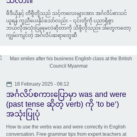
သလား။
ဗီဒီယိုနှင့် တီဗွီတို့သည် သင့်ကလေးများအား အင်္ဂလိပ်စာသင်
ယူရန် ကူညီပေးနိုင်သော်လည်း – ၎င်းတို့ကို ပညာရှိစွာ
ဘယ်လိုအသုံးပြုရမလဲဆိုတာကို သိဖို့လိုသည်။ ဒါတွေကတော့
ကျွမ်းကျင်တဲ့ အင်္ဂလိပ်ဆရာတွေဆီ
Date
18 February 2025 - 06:12
အင်္ဂလိပ်စကားပြောမှာ was and were
(past tense ဆိုတဲ့ verb) ကို 'to be’)
အသုံးပြုပုံ
How to use the verbs was and were correctly in English
conversation. Free grammar tips from expert teachers at