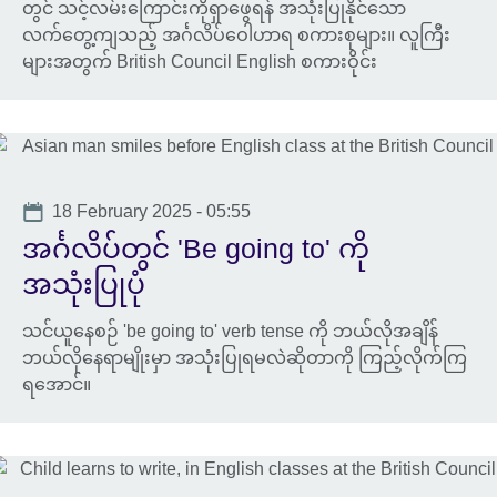
တွင် သင့်လမ်းကြောင်းကိုရှာဖွေရန် အသုံးပြုနိုင်သော
လက်တွေ့ကျသည့် အင်္ဂလိပ်ဝေါဟာရ စကားစုများ။ လူကြီး
များအတွက် British Council English စကားဝိုင်း
Date
18 February 2025 - 05:55
အင်္ဂလိပ်တွင် 'Be going to' ကို
အသုံးပြုပုံ
သင်ယူနေစဉ် 'be going to' verb tense ကို ဘယ်လိုအချိန်
ဘယ်လိုနေရာမျိုးမှာ အသုံးပြုရမလဲဆိုတာကို ကြည့်လိုက်ကြ
ရအောင်။