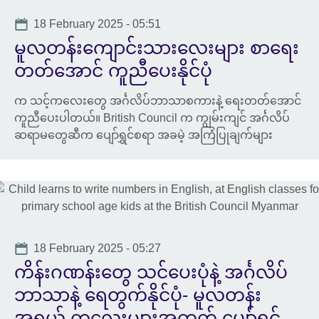
Date
18 February 2025 - 05:51
မူလတန်းကျောင်းသားလေးများ စာရေး
တတ်အောင် ကူညီပေးနိုင်ပုံ
က သင့်ကလေးတွေ အင်္ဂလိပ်ဘာသာစကားနဲ့ ရေးတတ်အောင်
ကူညီပေးပါတယ်။ British Council က ကျွမ်းကျင် အင်္ဂလိပ်
ဆရာမတွေဆီက ပျော်ရွှင်စရာ အခမဲ့ အကြံပြုချက်များ
Date
18 February 2025 - 05:27
ကိန်းဂဏန်းတွေ သင်ပေးပုံနဲ့ အင်္ဂလိပ်
ဘာသာနဲ့ ရေတွက်နိုင်ပုံ- မူလတန်း
အရွယ် ကလေးများအတွက် ပျော်ရွှင်