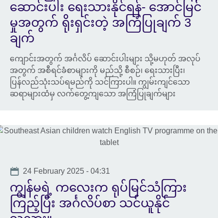
ဆောင်းပါး ရေးသားနိုင်ရန်- အောင်မြင်
မှုအတွက် ရိုးရှင်းတဲ့ အကြံပြုချက် 3
ချက်
ကျောင်းအတွက် အင်္ဂလိပ် ဆောင်းပါးများ သို့မဟုတ် အလုပ်
အတွက် အစီရင်ခံစာများကို မည်သို့ စီစဉ်၊ ရေးသားပြီး၊
ပြန်လည်သုံးသပ်ရမည်ကို သင်ကြားပါ။ ကျွမ်းကျင်သော
ဆရာများထံမှ လက်တွေ့ကျသော အကြံပြုချက်များ
Date
24 February 2025 - 04:31
ကျွန်မရဲ့ ကလေးက ရုပ်မြင်သံကြား
ကြည့်ပြီး အင်္ဂလိပ်စာ သင်ယူနိုင်