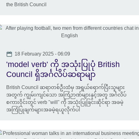
the British Council
Date
18 February 2025 - 06:09
'model verb' ကို အသုံးပြုပုံ British
Council ရှိအင်္ဂလိပ်ဆရာမျာ
British Council ဆရာတစ်ဦးထံမှ အရွယ်ရောက်ပြီးသူများ
အတွက် ကျွမ်းကျင်သော အကြံဉာဏ်များနှင့်အတူ အင်္ဂလိပ်
စကားဝိုင်းတွင် verb "will" ကို အသုံးပြုခြင်းဆိုင်ရာ အခမဲ့
အကြံပြုချက်များအခမဲ့ရယူလိုက်ပါ