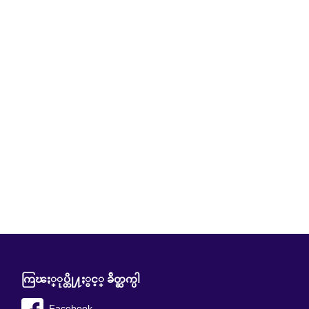
ကြၽႏ္ုပ္တို႔ႏွင့္ ခ်ိတ္ဆက္ပါ
Facebook