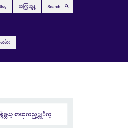
Blog
ဆက္သြယ္ရန္
Search
းမႈမ်ား
စ္ဂ်စ္တယ္ စာၾကည့္တုိက္