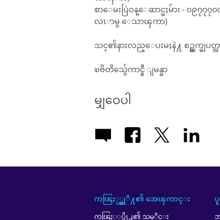
စာ‌ေမးပြဲဝန္ေဆာင္မႈမ်ား - ၀၉၇၇၇၀
လၤာမွ ‌ေသာၾကာ)
သင္၏နားလည္ေပးမႈနဲ႔ စဥ္ဆက္မျပတ
ၿဗိတိသွ်ေကာင္စီ ျမန္မာ
မျှဝေပါ
ကၽြႏု္ပ္တုိ႔၏ အေၾကာင္း
ပ
ကၽြႏ္ုပ္တို႕၏ သမုိင္း
ဘ