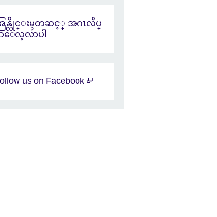
ြန္လိုင္းမွတဆင့္ အဂၤလိပ္
စာေလ့လာပါ
ollow us on Facebook