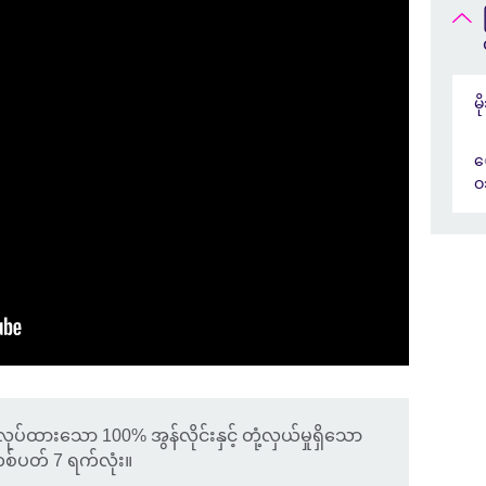
မိ
ေ
ဝဘ
လုပ်ထားသော 100% အွန်လိုင်းနှင့် တုံ့လှယ်မှုရှိသော
တစ်ပတ် 7 ရက်လုံး။