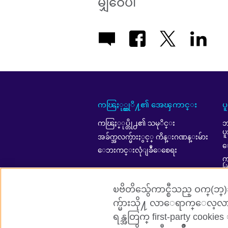
မျှဝေပါ
ကၽြႏု္ပ္တုိ႔၏ အေၾကာင္း
ပ
ကၽြႏ္ုပ္တို႕၏ သမုိင္း
ဘ
ပ
အခ်က္အလက္မ်ားႏွင့္ ကိန္းဂဏန္းမ်ား
ေ
ေဘးကင္းလုံျခဳံေစေရး
ကၽ
ဖ
A
ၿဗိတိသွ်ေကာင္စီသည္ ဝက္(ဘ္)ဆို
က္မ်ားသို႔ လာေရာက္ေလ့လာ
ရန္အတြက္ first-party cookies