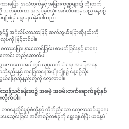
၊ စကားပြော၊ အသံထွက်နှင့် အခြားကဏ္ဍများ၌ တိုးတက်
ု သတ်မှတ်ကာ အလုပ်ခွင်သုံး အင်္ဂလိပ်စာမှသည် နေ့စဉ်
ျိုးစုံမှ ရွေးချယ်နိုင်ပါသည်။
ပ်ခွင်၌ အင်္ဂလိပ်ဘာသာဖြင့် ဆက်သွယ်ပြောဆိုနည်းကို
ပ်ကို မြှင့်တင်ပါ။
ကားပြော၊ နားထောင်ခြင်း၊ စာဖတ်ခြင်းနှင့် စာရေး
င်းကောင်း တည်ဆောက်ပါ။
ရီးသွားလာသောအခါတွင် လူမှုဆက်ဆံရေး အခြေအနေ
ောဆိုနည်းနှင့် အခြေအနေအမျိုးမျိုး၌ နေ့စဉ်သုံး
ွယ်ပြောဆိုနည်းတို့ကို လေ့လာပါ။
ီးသန့်သင်ခန်းစာ၌ အခမဲ့ အစမ်းတက်ရောက်ခွင့်နှစ်
းလိုက်ပါ။
 ဘဝနေထိုင်မှုပုံစံတို့နှင့် ကိုက်ညီသော လေ့လာသင်ယူရေး
်းပေးသွင်းခြင်း အစီအစဉ်တစ်ခုကို ရွေးချယ်ပြီး ယနေ့ပဲ