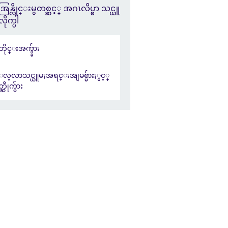
အြန္လိုင္းမွတစ္ဆင့္ အဂၤလိပ္စာ သင္ယူ
လိုက္ပါ
ုဘိုင္းအက္ပ္မ်ား
လ့လာသင္ယူမႈအရင္းအျမစ္မ်ားႏွင့္
္ဆိုက္မ်ား