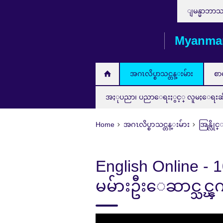
Choose
Skip
ျမန္မာဘာ
your
to
language
main
Myanma
content
အဂၤလိပ္စာသင္တန္းမ်ား
စာ
အႏုပညာ၊ ပညာေရးႏွင့္ လူမႈေရးဆိုင္ရ
Home
အဂၤလိပ္စာသင္တန္းမ်ား
အြန္လိုင
English Online -
မမ်ားဦးေဆာင္သင