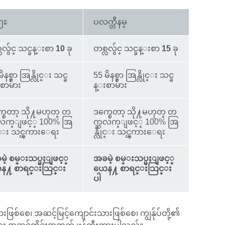
႐ႊ
ပလက္တီနမ္
လလွ်င္ သင္ခန္းစာ
10
ခု
တစ္လလွ်င္ သင္ခန္းစာ
15
ခု
ိနစ္စာ အြန္လိုင္း သင္ခ
55 မိနစ္စာ အြန္လိုင္း သင္ခ
စာမ်ား
န္းစာမ်ား
စေတာ့ သို႔မဟုတ္ တ
ဒက္စေတာ့ သို႔မဟုတ္ တ
ဘလက္ျဖင့္ 100% အြ
က္ဘလက္ျဖင့္ 100% အြ
ိုင္း သင္ၾကားေရး
န္လိုင္း သင္ၾကားေရး
ဲ့ စမ္းသပ္မႈျဖင့္
အခမဲ့ စမ္းသပ္မႈျဖင့္
န႔ စာရင္းသြင္း
ယေန႔ စာရင္းသြင္း
ပါ
စ်စေ၊ အဆင့်မြင့်ကျောင်းသားဖြစ်စေ၊ ကျွန်ုပ်တို့၏