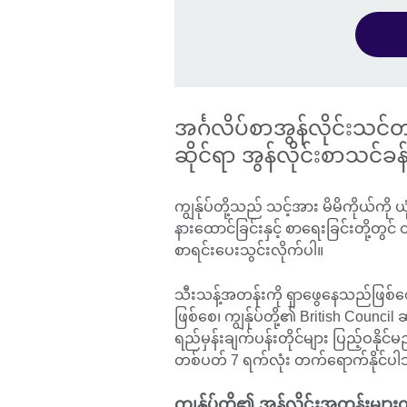
အင်္ဂလိပ်စာအွန်လိုင်းသင်တ
ဆိုင်ရာ အွန်လိုင်းစာသင်
ကျွန်ုပ်တို့သည် သင့်အား မိမိကိုယ်ကို 
နားထောင်ခြင်းနှင့် စာရေးခြင်းတို့တ
စာရင်းပေးသွင်းလိုက်ပါ။
သီးသန့်အတန်းကို ရှာဖွေနေသည်ဖြစ်
ဖြစ်စေ၊ ကျွန်ုပ်တို့၏ British Council
ရည်မှန်းချက်ပန်းတိုင်များ ပြည့်ဝနို
တစ်ပတ် 7 ရက်လုံး တက်ရောက်နိုင်ပ
ကျွန်ုပ်တို့၏ အွန်လိုင်းအတန်းမျ