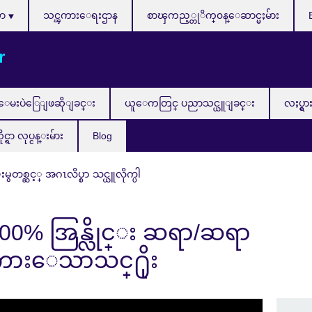
သာ
သင္ၾကားေရးဌာန
စာၾကည့္တုိက္၀န္ေဆာင္မႈမ်ား
r
ေမးပဲြေျဖဆိုျခင္း
ယူေကတြင္ ပညာသင္ယူျခင္း
လႈပ္ရွာ
ာ လုပ္ငန္းမ်ား
Blog
္းမွတစ္ဆင့္ အဂၤလိပ္စာ သင္ယူလိုက္ပါ
 100% အြန္လိုင္း ဆရာ/ဆရာ
္ၾကားေသာသင္႐ိုး