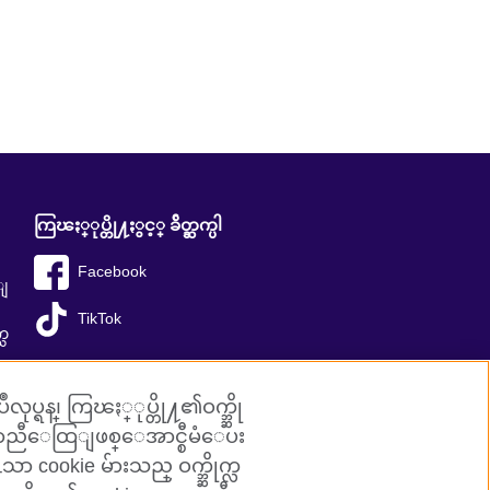
ကြၽႏ္ုပ္တို႔ႏွင့္ ခ်ိတ္ဆက္ပါ
Facebook
ီျ
TikTok
္သ
ုပ္ရန္၊ ကြၽႏ္ုပ္တို႔၏ဝက္ဘ္ဆို
လ်ာညီေထြျဖစ္ေအာင္စီမံေပး
ာ cookie မ်ားသည္ ဝက္ဘ္ဆိုက္လ