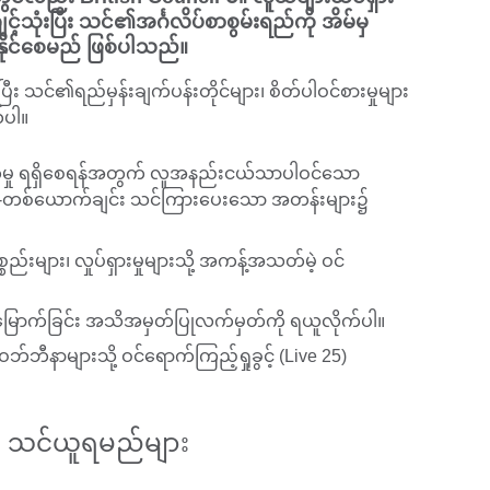
င့်သုံးပြီး သင်၏အင်္ဂလိပ်စာစွမ်းရည်ကို အိမ်မှ
နိုင်စေမည် ဖြစ်ပါသည်။
ပြီး သင်၏ရည်မှန်းချက်ပန်းတိုင်များ၊ စိတ်ပါဝင်စားမှုများ
်ပါ။
က်မှု ရရှိစေရန်အတွက် လူအနည်းငယ်သာပါဝင်သော
်-တစ်ယောက်ချင်း သင်ကြားပေးသော အတန်းများ၌
များ၊ လှုပ်ရှားမှုများသို့ အကန့်အသတ်မဲ့ ဝင်
ြောက်ခြင်း အသိအမှတ်ပြုလက်မှတ်ကို ရယူလိုက်ပါ။
်ဘီနာများသို့ ဝင်ရောက်ကြည့်ရှုခွင့် (Live 25)
င် သင်ယူရမည်များ