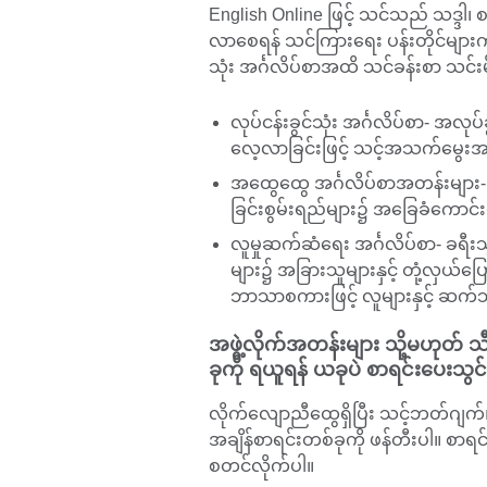
English Online ဖြင့် သင်သည် သဒ္ဒါ
လာစေရန် သင်ကြားရေး ပန်းတိုင်များကိ
သုံး အင်္ဂလိပ်စာအထိ သင်ခန်းစာ သင်းမ်မ
လုပ်ငန်းခွင်သုံး အင်္ဂလိပ်စာ- အလု
လေ့လာခြင်းဖြင့် သင့်အသက်မွေးအလု
အထွေထွေ အင်္ဂလိပ်စာအတန်းများ- စ
ခြင်းစွမ်းရည်များ၌ အခြေခံကော
လူမှုဆက်ဆံရေး အင်္ဂလိပ်စာ- ခ
များ၌ အခြားသူများနှင့် တုံ့လှယ်ပြ
ဘာသာစကားဖြင့် လူများနှင့် ဆက်သ
အဖွဲ့လိုက်အတန်းများ သို့မဟုတ် သ
ခုကို ရယူရန် ယခုပဲ စာရင်းပေးသွင်
လိုက်လျောညီထွေရှိပြီး သင့်ဘတ်ဂျက်၊
အချိန်စာရင်းတစ်ခုကို ဖန်တီးပါ။ စာရင
စတင်လိုက်ပါ။