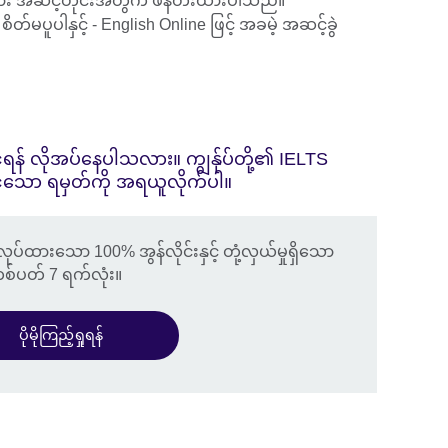
း အဆင့်တိုင်းအတွက် ဖန်တီးထားပါသည်။
ပူပါနှင့် - English Online ဖြင့် အခမဲ့ အဆင့်ခွဲ
ရန် လိုအပ်နေပါသလား။ ကျွန်ုပ်တို့၏ IELTS
င်သော ရမှတ်ကို အရယူလိုက်ပါ။
လုပ်ထားသော 100% အွန်လိုင်းနှင့် တုံ့လှယ်မှုရှိသော
တစ်ပတ် 7 ရက်လုံး။
ပိုမိုကြည့်ရှုရန်