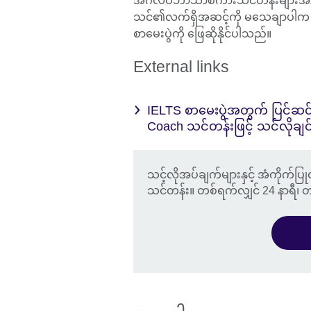
အင်္ဂလိပ်ဘာသာစကားသင်တန်းများအာ
သင်၏လက်ရှိအဆင့်ကို မသေချာပါက စိတ်မ
စာမေးပွဲကို ဖြေဆိုနိုင်ပါသည်။
External links
IELTS စာမေးပွဲအတွက် ပြင်ဆင်
Coach သင်တန်းဖြင့် သင်လိုချ
သင့်လိုအပ်ချက်များနှင့် အံကိုက်ပြု
သင်တန်း။ တစ်ရက်လျှင် 24 နာရီ၊ 