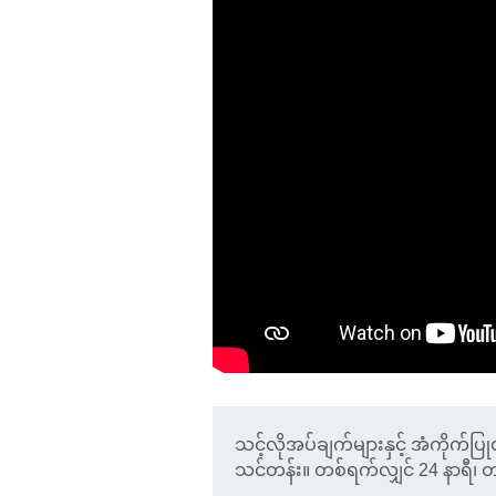
သင့်လိုအပ်ချက်များနှင့် အံကိုက်ပြု
သင်တန်း။ တစ်ရက်လျှင် 24 နာရီ၊ 