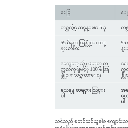
ေငြ
ေ
တစ္လလွ်င္ သင္ခန္းစာ 5 ခု
တစ္
55 မိနစ္စာ အြန္လိုင္း သင္ခ
55 မ
န္းစာမ်ား
န္း
ဒက္စေတာ့ သို႔မဟုတ္ တ
ဒက္
က္ဘလက္ျဖင့္ 100% အြ
က္
န္လိုင္း သင္ၾကားေရး
န္လ
ယေန႔ စာရင္းသြင္း
အခမ
ပါ
ယေ
ပါ
သင်သည် စတင်သင်ယူခါစ ကျောင်းသားဖြ