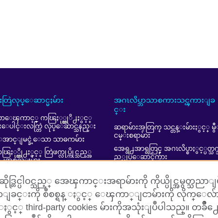
ူးတြဲလုပ္ေဆာင္မႈမ်ား
အဂၤလိပ္ဘာသာစကားသင္ၾကားျခ
င္း
ာေၾကာင့္ ကၽြႏု္ပ္တုိ႕ႏွင့္
ူးေပါင္းလက္တြဲ လုပ္ေဆာင္သနည္း
ဆရာမ်ားအတြက္ သင္တန္းမ်ားႏွင့္ မွ
ငမ္းစရာမ်ား
အာင္ျမင္ခဲ့ေသာ သာဓကမ်ား
အေရွ႕အာရွတြင္ အဂၤလိပ္စာႏွင့္ပတ္သက
ြႏု္ပ္တို႕ႏွင့္ တြဲဖက္လုပ္ကိုင္သည့္အ
ည့္လုပ္ေဆာင္ခ်က္မ်ား
ြဲ႕အစည္းမ်ား
ffiliate marketing (in English)
ဒ္တြင္ပါဝင္သည့္ အေၾကာင္းအရာမ်ားကို ကိုယ္ပိုင္အမွတ္သညာျပဳလ
ျခင္းကို စီစစ္ရန္ ႏွင့္ ေၾကာ္ျငာမ်ားကို လိုက္ေ
 ႏွင့္ third-party cookies မ်ားကိုအသုံးျပဳပါသည္။ တခ်ိဳ႕ေသ