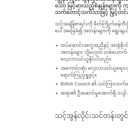
သော မြင့်မားသည့်စံနှုန်းများကို ကျ
သက်တောင့်သက်သာဖြင့် မြှင့်တင်
သင့်အချိန်စာရင်းကို စိတ်ကြိုက်ဖန်တီး
ပေါ် အခြေခံ၍ အတန်းများကို ရွေးချယ
ထပ်ဆောင်းအကူအညီနှင့် အာရုံစို
အတန်းများ သို့မဟုတ် တစ်ယောက
လေ့လာသင်ယူနိုင်ပါသည်။
အကောင်းဆုံး လေ့လာသင်ယူရေးပစ္စည်း
ရောက်ကြည့်ရှုခွင့်။
British Council ၏ သင်ကြားတက်မ
ဆရာ၏ ဦးဆောင်မှုအောက်ရှိ သဒ္ဒါ ဝဘ
သင့်အွန်လိုင်းသင်တန်းတွ