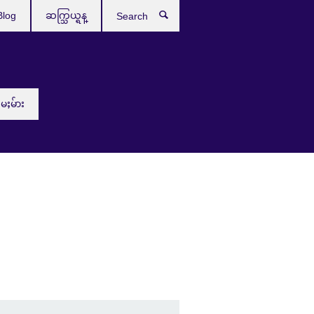
Blog
ဆက္သြယ္ရန္
Search
းမႈမ်ား