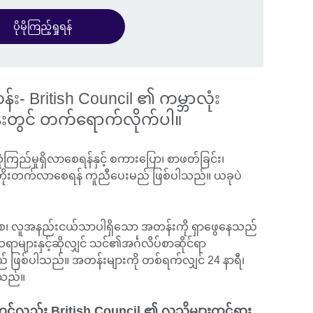
ပိုမိုကြည့်ရှုရန်
န်း- British Council ၏ ကမ္ဘာလုံး
ခန်းတွင် တက်ရောက်လိုက်ပါ။
ယုံကြည်မှုရှိလာစေရန်နှင့် စကားပြော၊ စာဖတ်ခြင်း၊
ွင် တိုးတက်လာစေရန် ကူညီပေးမည် ဖြစ်ပါသည်။ ယခုပဲ
စေ၊ လူအနည်းငယ်သာပါရှိသော အတန်းကို ရှာဖွေနေသည်
 ဆရာများနှင့်ဆိုလျှင် သင်၏အင်္ဂလိပ်စာဆိုင်ရာ
င်မည် ဖြစ်ပါသည်။ အတန်းများကို တစ်ရက်လျှင် 24 နာရီ၊
ါသည်။
ားတွင်လည်း British Council ၏ လူသိများထင်ရှား