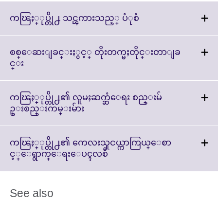
Click
ကၽြႏ္ုပ္တို႕ သင္ၾကားသည့္ ပံုစံ
to
expand.
More
စစ္ေဆးျခင္းႏွင့္ တိုးတက္မႈတိုင္းတာျခ
information
Click
င္း
available.
to
expand.
More
ကၽြႏ္ုပ္တို႕၏ လူမႈဆက္ဆံေရး စည္းမ်
information
Click
ဥ္းစည္းကမ္းမ်ား
available.
to
expand.
More
ကၽြႏ္ုပ္တို႕၏ ကေလးသူငယ္ကာကြယ္ေစာ
information
Click
င့္ေရွာက္ေရးေပၚလစီ
available.
to
expand.
More
See also
information
available.