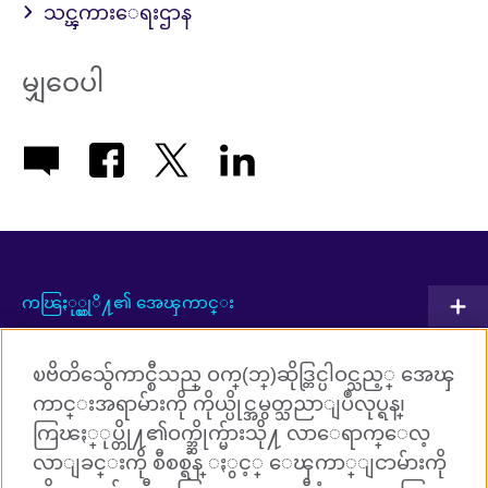
သင္ၾကားေရးဌာန
မျှဝေပါ
ကၽြႏု္ပ္တုိ႔၏ အေၾကာင္း
ပူးတြဲလုပ္ေဆာင္မႈမ်ား
ၿဗိတိသွ်ေကာင္စီသည္ ဝက္(ဘ္)ဆိုဒ္တြင္ပါဝင္သည့္ အေၾ
အဂၤလိပ္ဘာသာစကားသင္ၾကားျခင္း
ကာင္းအရာမ်ားကို ကိုယ္ပိုင္အမွတ္သညာျပဳလုပ္ရန္၊
ကြၽႏ္ုပ္တို႔၏ဝက္ဘ္ဆိုက္မ်ားသို႔ လာေရာက္ေလ့
ကြၽႏ္ုပ္တို႔ႏွင့္ ခ်ိတ္ဆက္ပါ
လာျခင္းကို စီစစ္ရန္ ႏွင့္ ေၾကာ္ျငာမ်ားကို