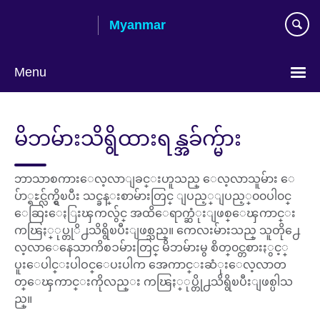
Skip
Myanmar
to
main
content
Menu
Choose
your
မိဘမ်ားသိရွိထားရန္အခ်က္မ်ား
language
ဘာသာစကားေလ့လာျခင္းဟူသည္ ေလ့လာသူမ်ား ေ
ပ်ာ္ရႊင္လ်က္ရွိၿပီး သင္ခန္းစာမ်ားတြင္ ျပည့္ျပည့္၀၀ပါ၀င္
ေဆြးေႏြးၾကလွ်င္ အထိေရာက္ဆံုးျဖစ္ေၾကာင္း
ကၽြႏ္ုပ္တုိ႕သိရွိၿပီးျဖစ္သည္။ ကေလးမ်ားသည္ သူတို႕ေ
လ့လာေနေသာကိစၥမ်ားတြင္ မိဘမ်ားမွ စိတ္၀င္တစားႏွင့္
ပူးေပါင္းပါဝင္ေပးပါက အေကာင္းဆံုးေလ့လာတ
တ္ေၾကာင္းကိုလည္း ကၽြႏ္ုပ္တို႕သိရွိၿပီးျဖစ္ပါသ
ည္။