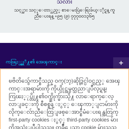
သလား
သင့္အား သင့္ေတာ္သည့္ စာေမးပြဲေရြးခ်ယ္ႏိုင္ရန္ ကူ
ညီေပးရန္ +၉၅ (၉) ၇၇၇၀၀၁၃၆၅
ကၽြႏု္ပ္တုိ႔၏ အေၾကာင္း
ပူးတြဲလုပ္ေဆာင္မႈမ်ား
ၿဗိတိသွ်ေကာင္စီသည္ ဝက္(ဘ္)ဆိုဒ္တြင္ပါဝင္သည့္ အေၾ
အဂၤလိပ္ဘာသာစကားသင္ၾကားျခင္း
ကာင္းအရာမ်ားကို ကိုယ္ပိုင္အမွတ္သညာျပဳလုပ္ရန္၊
ကြၽႏ္ုပ္တို႔၏ဝက္ဘ္ဆိုက္မ်ားသို႔ လာေရာက္ေလ့
ကြၽႏ္ုပ္တို႔ႏွင့္ ခ်ိတ္ဆက္ပါ
လာျခင္းကို စီစစ္ရန္ ႏွင့္ ေၾကာ္ျငာမ်ားကို
လိုက္ေလ်ာညီေထြျဖစ္ေအာင္စီမံေပးရန္အတြက္
Facebook
TikTok
first-party cookies ႏွင့္ third-party cookies မ်ား
ကိုအသုံးျပဳပါသည္။ တခ်ိဳ႕ေသာ cookie မ်ားသည္