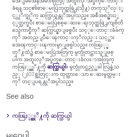
အေျခအေနအမ်ားစုတြင္ အထူးလုိအပ္ခ်က္ေတာင္း
ခံရန္ သင္၏စာေမးပြဲဘုတ္အဖြဲ႕(သို႔) တကၠသုိလ္ႏွ
င့္တုိက္ရုိက္ ဆက္သြယ္ရန္လုိအပ္ပါသည္။ အစီအစဥ္မ်ားႏွ
င့္ပတ္သက္ၿပီး စာေမးပြဲစစ္ေဆးေရးဘုတ္အဖြဲ႕ကျဗိတိ
သွ်ေကာင္စီကုိ ဆက္သြယ္မွာျဖစ္ၿပီး သင့္ေတာင္းခံခ်က္
ကုိ အတည္ျပဳေၾကာင္းကုိလည္း သင့္အား
အေၾကာင္းၾကားမွာျဖစ္ပါသည္။ ကၽြႏု္ပ္
တုိ႔ထံ၌ စာေမးပြဲအတြက္ မွတ္ပုံတင္ထားသူျဖစ္
ပါက အထူးလုိအပ္ခ်က္ေတာင္းခံလႊာအတြက္
ကၽြႏု္ပ္တုိ႔ကို
ဆက္သြယ္ပါ
။ မွတ္ပုံတင္သည့္အခါ လြန္ခဲ့သ
ည့္ (၂)ႏွစ္အတြင္းက ထုတ္ထားေသာ ေဆးမွတ္တမ္း
ကုိ တင္ျပရန္လုိအပ္ပါသည္။
See also
ကၽြႏု္ပ္တုိ႔ကို ဆက္သြယ္ပါ
မျှဝေပါ