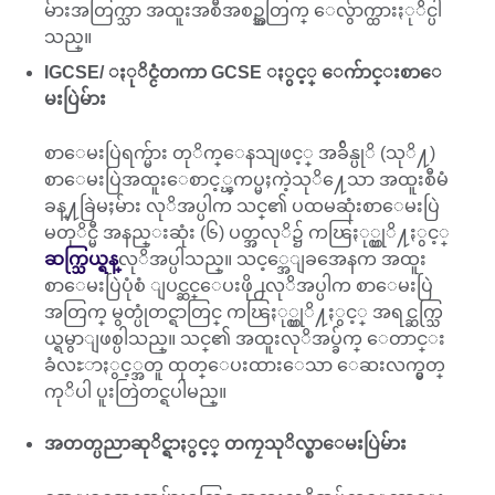
မ်ားအတြက္သာ အထူးအစီအစဥ္အတြက္ ေလွ်ာက္ထားႏုိင္ပါ
သည္။
IGCSE/ ႏုိင္ငံတကာ GCSE ႏွင့္ ေက်ာင္းစာေ
မးပြဲမ်ား
စာေမးပြဲရက္မ်ား တုိက္ေနသျဖင့္ အခ်ိန္ပုိ (သုိ႔)
စာေမးပြဲအထူးေစာင့္ၾကပ္မႈကဲ့သုိ႔ေသာ အထူးစီမံ
ခန္႔ခြဲမႈမ်ား လုိအပ္ပါက သင္၏ ပထမဆုံးစာေမးပြဲ
မတုိင္မီ အနည္းဆုံး (၆) ပတ္အလုိ၌ ကၽြႏု္ပ္တုိ႔ႏွင့္
ဆက္သြယ္ရန္
လုိအပ္ပါသည္။ သင့္အေျခအေနက အထူး
စာေမးပြဲပုံစံ ျပင္ဆင္ေပးဖို႕လုိအပ္ပါက စာေမးပြဲ
အတြက္ မွတ္ပုံတင္ရာတြင္ ကၽြႏု္ပ္တုိ႔ႏွင့္ အရင္ဆက္သြ
ယ္ရမွာျဖစ္ပါသည္။ သင္၏ အထူးလုိအပ္ခ်က္ ေတာင္း
ခံလႊာႏွင့္အတူ ထုတ္ေပးထားေသာ ေဆးလက္မွတ္
ကုိပါ ပူးတြဲတင္ရပါမည္။
အတတ္ပညာဆုိင္ရာႏွင့္ တကၠသုိလ္စာေမးပြဲမ်ား