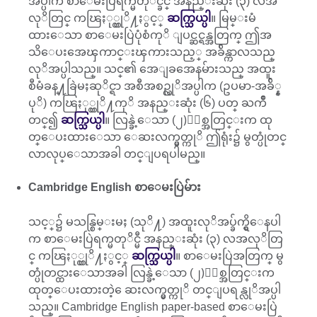
အပ္ပါက စာေမးပြဲရက္မတုိင္ခင္ အနည္းဆုံး (၃) လအ
လုိတြင္ ကၽြႏု္ပ္တုိ႔ႏွင့္
ဆက္သြယ္ပါ
။ မြမ္းမံ
ထားေသာ စာေမးပြဲပုံစံကုိ ျပင္ဆင္ရန္အတြက္ ဤအ
သိေပးအေၾကာင္းၾကားသည့္ အခ်ိန္ကာလသည္
လုိအပ္ပါသည္။ သင္၏ အေျခအေနမ်ားသည္ အထူး
စီမံခန္႔ခြဲမႈဆုိင္ရာ အစီအစဥ္လုိအပ္ပါက (ဥပမာ-အခ်ိ္န္
ပုိ) ကၽြႏု္ပ္တုိ႔ကုိ အနည္းဆုံး (၆) ပတ္ ႀကဳိ
တင္၍
ဆက္သြယ္ပါ
။ လြန္ခဲ့ေသာ (၂)ႏွစ္အတြင္းက ထု
တ္ေပးထားေသာ ေဆးလက္မွတ္ကုိ ဤရုံး၌ မွတ္ပုံတင္
လာလုပ္ေသာအခါ တင္ျပရပါမည္။
Cambridge English စာေမးပြဲမ်ား
သင့္၌ မသန္စြမ္းမႈ (သုိ႔) အထူးလုိအပ္ခ်က္ရွိေနပါ
က စာေမးပြဲရက္မတုိင္မီ အနည္းဆုံး (၃) လအလုိတြ
င္ ကၽြႏု္ပ္တုိ႔ႏွင့္
ဆက္သြယ္ပါ
။ စာေမးပြဲအတြက္ မွ
တ္ပုံတင္ထားေသာအခါ လြန္ခဲ့ေသာ (၂)ႏွစ္အတြင္းက
ထုတ္ေပးထားတဲ့ ေဆးလက္မွတ္ကုိ တင္ျပရန္လုိအပ္ပါ
သည္။ Cambridge English paper-based စာေမးပြဲ