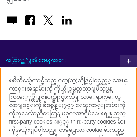
ကၽြႏု္ပ္တုိ႔၏ အေၾကာင္း
ပူးတြဲလုပ္ေဆာင္မႈမ်ား
ၿဗိတိသွ်ေကာင္စီသည္ ဝက္(ဘ္)ဆိုဒ္တြင္ပါဝင္သည့္ အေၾ
အဂၤလိပ္ဘာသာစကားသင္ၾကားျခင္း
ကာင္းအရာမ်ားကို ကိုယ္ပိုင္အမွတ္သညာျပဳလုပ္ရန္၊
ကြၽႏ္ုပ္တို႔၏ဝက္ဘ္ဆိုက္မ်ားသို႔ လာေရာက္ေလ့
ကြၽႏ္ုပ္တို႔ႏွင့္ ခ်ိတ္ဆက္ပါ
လာျခင္းကို စီစစ္ရန္ ႏွင့္ ေၾကာ္ျငာမ်ားကို
လိုက္ေလ်ာညီေထြျဖစ္ေအာင္စီမံေပးရန္အတြက္
Facebook
TikTok
first-party cookies ႏွင့္ third-party cookies မ်ား
ကိုအသုံးျပဳပါသည္။ တခ်ိဳ႕ေသာ cookie မ်ားသည္