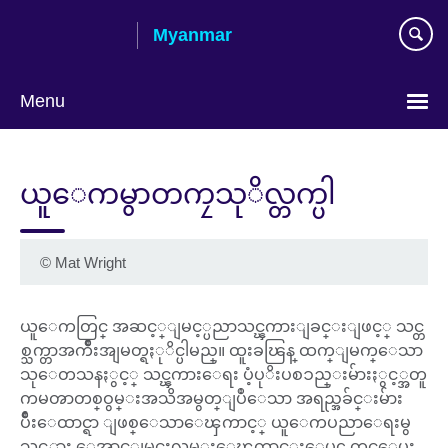
Skip
Myanmar
to
main
content
Menu
Choose
your
ယူေကမွာတကၠသုိလ္တက္ပါ
language
©
Mat Wright
ယူေကတြင္ အဆင့္ျမင့္ပညာသင္ၾကားျခင္းျဖင့္ သင္တ
စ္သက္တာအက်ိဳးအျမတ္ရႏုိင္ပါမည္။ ထူးခၽြန္ ထက္ျမက္ေသာ
သုေတသနႏွင့္ သင္ၾကားေရး ပံ့ပုိးပစၥည္းမ်ားႏွင့္အတူ
ကမၻာတစ္ဝွမ္းအသိအမွတ္ျပဳေသာ အရည္အခ်င္းမ်ား
ပ်ိဳးေထာင္ရာ ျဖစ္ေသာေၾကာင့္ ယူေကပညာေရးမွ
သင့္အား ေအာင္ျမင္မႈလမ္းေၾကာင္းေပၚ တင္ေပး