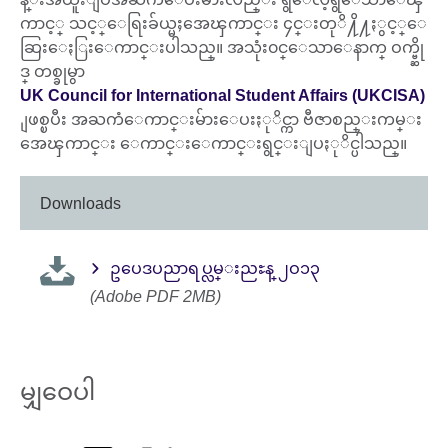
ကာင့္ သင့္ေရြးခ်ယ္မႈအေၾကာင္း ၄င္းတုိ႔ိ႔ႏွင့္ေ
ဆြးေႏြးေကာင္းပါသည္။ အသုံး၀င္ေသာေနာက္ ဝက္ဗ္ဆို
ဒ္ တစ္ခုမွာ
UK Council for International Student Affairs (UKCISA)
ျဖစ္ၿပီး အႀကံေကာင္းမ်ားေပးႏုိင္ကာ ဗီဇာစည္းကမ္း
အေၾကာင္း ေကာင္းေကာင္းရွင္းျပႏုိင္ပါသည္။
Downloads
ဥပေဒပညာရပ္လမ္းညႊန္ ၂ဝ၁၃
(Adobe PDF 2MB)
မျှဝေပါ