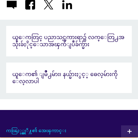
ယူေကတြင္ ပညာသင္ၾကားရာ၌ လက္ေတြ႕အ
သုံးခ်ႏိုင္ေသာအၾကံျပဳခ်က္မ်ား
ယူေက၏ ျမိဳ႕မ်ား၊ နယ္မ်ားႏွင့္ ဓေလ့မ်ားကို
ေလ့လာပါ
ကၽြႏု္ပ္တုိ႔၏ အေၾကာင္း