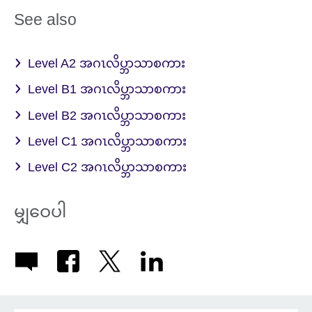
See also
Level A2 အဂၤလိပ္ဘာသာစကား
Level B1 အဂၤလိပ္ဘာသာစကား
Level B2 အဂၤလိပ္ဘာသာစကား
Level C1 အဂၤလိပ္ဘာသာစကား
Level C2 အဂၤလိပ္ဘာသာစကား
မျှဝေပါ