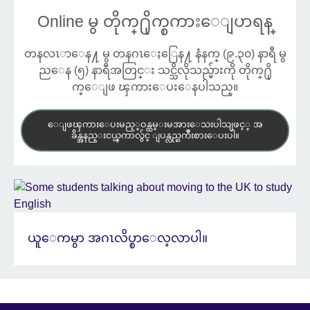
Online မွ တိုက္႐ိုက္စကားေျပာရန္
တနလၤာေန႔ မွ တနဂၤေႏြေန႔ နံနက္ (၉.၃၀) နာရီ မွ
ည‌ေန (၅) နာရီအတြင္း သင္သိလိုသည္မ်ားကို တိုက္႐ို
က္ေျဖ ၾကားေပးေနပါသည္။
ေျဖၾကားေပးမည့္ဝန္ထမ္းမအားေသးပါသျဖင့္ အ
ခ်ိန္အနည္းငယ္ၾကာလွ်င္ ျပန္လည္ႀကိဳးစားေပးပါ။
ယူေကမွာ အဂၤလိပ္စာေလ့လာပါ။