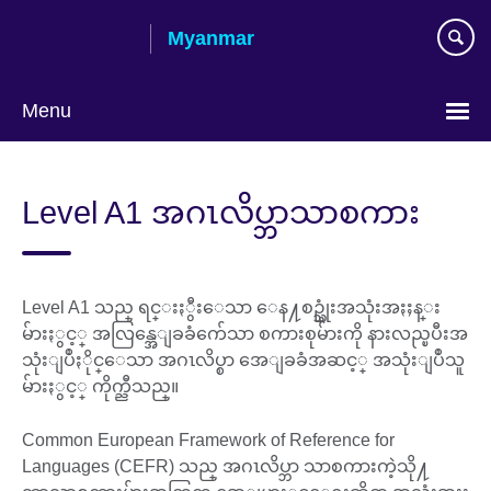
Skip
Myanmar
to
main
content
Menu
Choose
your
Level A1 အဂၤလိပ္ဘာသာစကား
language
Level A1 သည္ ရင္းႏွီးေသာ ေန႔စဥ္သုံးအသုံးအႏႈန္း
မ်ားႏွင့္ အလြန္အေျခခံက်ေသာ စကားစုမ်ားကို နားလည္ၿပီးအ
သုံးျပဳႏိုင္ေသာ အဂၤလိပ္စာ အေျခခံအဆင့္ အသုံးျပဳသူ
မ်ားႏွင့္ ကိုက္ညီသည္။
Common European Framework of Reference for
Languages (CEFR) သည္ အဂၤလိပ္ဘာ သာစကားကဲ့သို႔