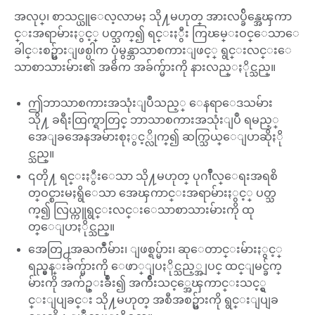
အလုပ္၊ စာသင္ယူေလ့လာမႈ သို႔မဟုတ္ အားလပ္ခ်ိန္အေၾကာ
င္းအရာမ်ားႏွင့္ ပတ္သက္၍ ရင္းႏွီး ကြၽမ္းဝင္ေသာေ
ခါင္းစဥ္မ်ားျဖစ္ပါက ပုံမွန္ဘာသာစကားျဖင့္ ရွင္းလင္းေ
သာစာသားမ်ား၏ အဓိက အခ်က္မ်ားကို နားလည္ႏိုင္သည္။
ဤဘာသာစကားအသုံးျပဳသည့္ ေနရာေဒသမ်ား
သို႔ ခရီးထြက္ရာတြင္ ဘာသာစကားအသုံးျပဳ ရမည့္
အေျခအေနအမ်ားစုႏွင့္လိုက္၍ ဆက္သြယ္ေျပာဆိုႏို
င္သည္။
၎တို႔ ရင္းႏွီးေသာ သို႔မဟုတ္ ပုဂၢိဳလ္ေရးအရစိ
တ္ဝင္စားမႈရွိေသာ အေၾကာင္းအရာမ်ားႏွင့္ ပတ္သ
က္၍ လြယ္ကူရွင္းလင္းေသာစာသားမ်ားကို ထု
တ္ေျပာႏိုင္သည္။
အေတြ႕အႀကဳံမ်ား၊ ျဖစ္ရပ္မ်ား၊ ဆုေတာင္းမ်ားႏွင့္
ရည္မွန္းခ်က္မ်ားကို ေဖာ္ျပႏိုင္သည့္အျပင္ ထင္ျမင္ခ်က္
မ်ားကို အက်ဥ္းခ်ဳံး၍ အက်ိဳးသင့္အေၾကာင္းသင့္ရွ
င္းျပျခင္း သို႔မဟုတ္ အစီအစဥ္မ်ားကို ရွင္းျပျခ