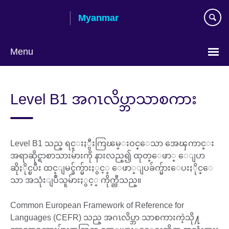
Skip
Myanmar
to
main
content
Menu
Choose
your
Level B1 အဂၤလိပ္ဘာသာစကား
language
Level B1 သည္ ရင္းႏွီးကြၽမ္းဝင္ေသာ အေၾကာင္း
အရာဆိုင္ရာစာသားမ်ားကို နားလည္၍ ထုတ္ေဖာ္ ေျပာ
ဆိုႏိုင္ၿပီး ထင္ျမင္ခ်က္မ်ားႏွင့္ ေဖာ္ျပခ်က္မ်ားေပးႏိုင္ေ
သာ အသုံးျပဳသူမ်ားႏွင့္ ကိုက္ညီသည္။
Common European Framework of Reference for
Languages (CEFR) သည္ အဂၤလိပ္ဘာ သာစကားကဲ့သို႔