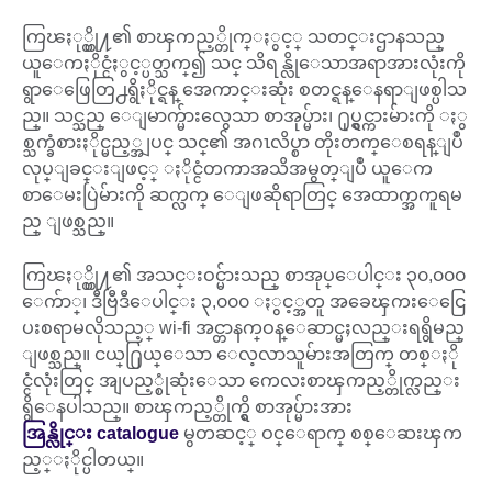
ကြၽႏု္ပ္တို႔၏ စာၾကည့္တိုက္ႏွင့္ သတင္းဌာနသည္
ယူေကႏိုင္ငံႏွင့္ပတ္သက္၍ သင္ သိရန္လိုေသာအရာအားလုံးကို
ရွာေဖြေတြ႕ရွိႏိုင္ရန္ အေကာင္းဆုံး စတင္ရန္ေနရာျဖစ္ပါသ
ည္။ သင္သည္ ေျမာက္မ်ားလွေသာ စာအုပ္မ်ား၊ ႐ုပ္ရွင္ကားမ်ားကို ႏွ
စ္သက္ခံစားႏိုင္မည့္အျပင္ သင္၏ အဂၤလိပ္စာ တိုးတက္ေစရန္ျပဳ
လုပ္ျခင္းျဖင့္ ႏိုင္ငံတကာအသိအမွတ္ျပဳ ယူေက
စာေမးပြဲမ်ားကို ဆက္လက္ ေျဖဆိုရာတြင္ အေထာက္အကူရမ
ည္ ျဖစ္သည္။
ကြၽႏု္ပ္တို႔၏ အသင္းဝင္မ်ားသည္ စာအုပ္ေပါင္း ၃၀,၀၀၀
ေက်ာ္၊ ဒီဗြီဒီေပါင္း ၃,၀၀၀ ႏွင့္အတူ အခေၾကးေငြေ
ပးစရာမလိုသည့္ wi-fi အင္တာနက္ဝန္ေဆာင္မႈလည္းရရွိမည္
ျဖစ္သည္။ ငယ္႐ြယ္ေသာ ေလ့လာသူမ်ားအတြက္ တစ္ႏို
င္ငံလုံးတြင္ အျပည့္စုံဆုံးေသာ ကေလးစာၾကည့္တိုက္လည္း
ရွိေနပါသည္။ စာၾကည့္တိုက္ရွိ စာအုပ္မ်ားအား
အြန္လိုင္း catalogue
မွတဆင့္ ဝင္ေရာက္ စစ္ေဆးၾက
ည့္ႏိုင္ပါတယ္။