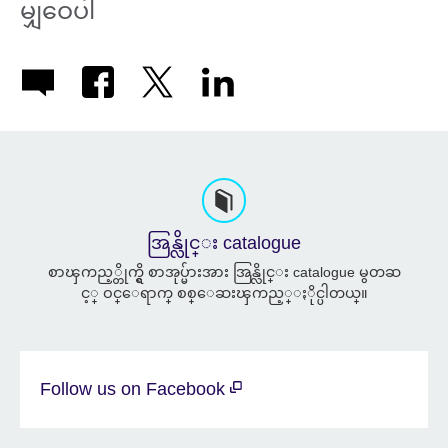
မျှဝေပါ
အြန္လိုင္း catalogue
စာၾကည့္တိုက္ရွိ စာအုပ္မ်ားအား အြန္လိုင္း catalogue မွတဆ
င့္ ဝင္ေရာက္ စစ္ေဆးၾကည့္ႏိုင္ပါတယ္။
Follow us on Facebook