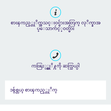
စာၾကည့္တုိက္အသင္းဝင္မ်ားအတြက္ လုိက္နာအ
ပ္ေသာက်င့္ဝတ္မ်ား
ကၽြႏု္ပ္တုိ႔ကို ဆက္သြယ္ပါ
ဒစ္ဂ်စ္တယ္ စာၾကည့္တုိက္