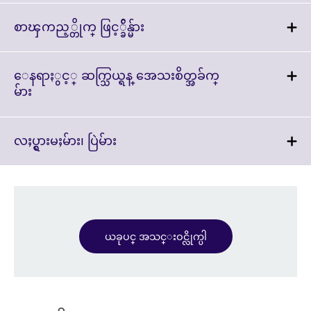
expand.
More
Click
စာၾကည့္တိုက္ ဖြင့္ခ်ိန္မ်ား
information
to
available.
expand.
More
ေနရာႏွင့္ ဆက္သြယ္ရန္ အေသးစိတ္အခ်က္
information
Click
မ်ား
available.
to
expand.
More
Click
လႈပ္ရွားမႈမ်ား၊ ပြဲမ်ား
information
to
available.
expand.
More
information
available.
ယခုပင္ အသင္းဝင္လိုက္ပါ