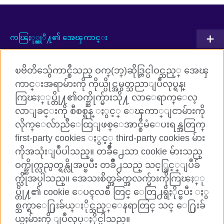
ကၽြႏု္ပ္တုိ႔၏ အေၾကာင္း
ပူးတြဲလုပ္ေဆာင္မႈမ်ား
ၿဗိတိသွ်ေကာင္စီသည္ ဝက္(ဘ္)ဆိုဒ္တြင္ပါဝင္သည့္ အေၾ
အဂၤလိပ္ဘာသာစကားသင္ၾကားျခင္း
ကာင္းအရာမ်ားကို ကိုယ္ပိုင္အမွတ္သညာျပဳလုပ္ရန္၊
ကြၽႏ္ုပ္တို႔၏ဝက္ဘ္ဆိုက္မ်ားသို႔ လာေရာက္ေလ့
ကြၽႏ္ုပ္တို႔ႏွင့္ ခ်ိတ္ဆက္ပါ
လာျခင္းကို စီစစ္ရန္ ႏွင့္ ေၾကာ္ျငာမ်ားကို
လိုက္ေလ်ာညီေထြျဖစ္ေအာင္စီမံေပးရန္အတြက္
Facebook
TikTok
first-party cookies ႏွင့္ third-party cookies မ်ား
ကိုအသုံးျပဳပါသည္။ တခ်ိဳ႕ေသာ cookie မ်ားသည္
ဝက္ဘ္ဆိုက္လည္ပတ္ရန္လိုအပ္ၿပီး တခ်ိဳ႕သည္ သင့္ခြင့္ျပဳခ်
က္လိုအပ္ပါသည္။ အေသးစိတ္အခ်က္အလက္မ်ားကိုကြၽႏ္ု
British Council Global
ပ္တို႔၏ cookie ေပၚလစီ တြင္ ေတြ႕ရွိႏိုင္ၿပီး ႏွ
Cookies
စ္သက္ရာေ႐ြးခ်ယ္ႏိုင္သည့္ေနရာတြင္ သင္ ေ႐ြးခ်
Sitemap
ယ္မႈမ်ားကို ျပဳလုပ္ႏိုင္ပါသည္။