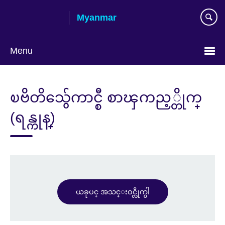
Skip
Myanmar
to
main
content
Menu
Choose
your
ၿဗိတိသွ်ေကာင္စီ စာၾကည့္တိုက္
language
(ရန္ကုန္)
ယခုပင္ အသင္းဝင္လိုက္ပါ