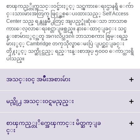
စာၾကည့္တိုက္အသင္းဝင္မ်ားႏွင့္ သင္ၾကားေရးဌာနရွိ ေက်ာ
င္းသားမ်ားအတြက္ ဖြင့္လွစ္ေပးထားသည့္ Self Access
Center သည္ ရန္ကုန္ၿမိဳ႕တြင္ အျပည့္စုံဆုံးေသာ ဘာသာစ
ကားေလ့လာေရးစင္တာျဖစ္သည္။ နားေထာင္ျခင္း သင္ခ
န္းစာမ်ားႏွင့္အတူ အဂၤလိပ္သဒၵါ၊ ဘာသာစကား စြမ္းရည္
မ်ားႏွင့္ Cambridge တကၠသိုလ္စာေမးပြဲ ျပင္ဆင္ျခင္း
တို႔ႏွင့္ သက္ဆိုင္သည့္ ရည္ၫႊန္းစာအုပ္ ၅၀၀၀ ေက်ာ္ထားရွိ
ပါသည္။
Click
အသင္းဝင္ အမ်ိဳးအစားမ်ား
to
expand.
More
Click
မည္သို႕ အသင္းဝင္ရမည္နည္း
information
to
available.
expand.
More
စာၾကည့္တုိက္အေၾကာင္း မိတ္ဆက္ျခ
information
Click
င္း
available.
to