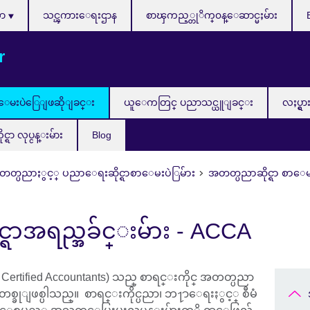
သာ
သင္ၾကားေရးဌာန
စာၾကည့္တုိက္၀န္ေဆာင္မႈမ်ား
r
ေမးပဲြေျဖဆိုျခင္း
ယူေကတြင္ ပညာသင္ယူျခင္း
လႈပ္ရွာ
ာ လုပ္ငန္းမ်ား
Blog
တတ္ပညာႏွင့္ ပညာေရးဆိုင္ရာစာေမးပဲြမ်ား
အတတ္ပညာဆိုင္ရာ စာေမ
င္ရာအရည္အခ်င္းမ်ား - ACCA
d Certified Accountants) သည္ စာရင္းကိုင္ အတတ္ပညာ
္ခုျဖစ္ပါသည္။ စာရင္းကိုင္ပညာ၊ ဘ႑ာေရးႏွင့္ စီမံ