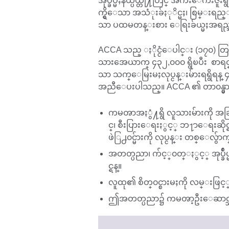
အုပ္ခ်ဳပ္မႈနယ္ပယ္တို႔တြင္ အက်ိဳးေက
က္ရွိေသာ အသံုးခ်ႏုိင္မႈ၊ စြမ္းရည္ႏွင
သာ ပထမတန္းစား ေရြးခ်ယ္မႈအရည္အ
ACCA သည္ ႏိုင္ငံေပါင္း (၁၇၀) တ
သားအေယာက္ ၄၃၂,၀၀၀ ရွိၿပီး စာရင
သာ သက္ေမြးမႈလုပ္ငန္းမ်ားရရွိရန္
အညီေပးပါသည္။ ACCA ၏ တာ၀န္မွ
ကမၻာအႏွံ႔ရွိ လူသားမ်ားကို အခြင္
င္၊ စီးပြားေရးႏွင့္ ဘ႑ာေရးဆိ
ဖဲြ႕၀င္မ်ားကို လုပ္ငန္း တစ္ေလ
အတတ္ပညာ၊ က်င့္၀တ္ႏွင့္ အုပ္ခ်ဳပ္
င္ရန္။
လူထု၏ စိတ္၀င္စားမႈကို လမ္းဖြင
ဤအတတ္ပညာ၌ ကမၻာ့ဦးေဆာင္သူျဖ