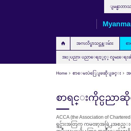
Choose
Skip
ျမန္မာဘာ
your
to
language
main
Myanma
content
အဂၤလိပ္စာသင္တန္းမ်ား
စာ
အႏုပညာ၊ ပညာေရးႏွင့္ လူမႈေရးဆိုင္ရ
Home
စာေမးပဲြေျဖဆိုျခင္း
အ
စာရင္းကိုင္ပညာဆို
ACCA (the Association of Chartere
ရွင္မ်ားအတြက္ ကမၻာ့အဖြဲ႕အစည္းတစ