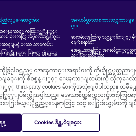
ူးတြဲလုပ္ေဆာင္မႈမ်ား
အဂၤလိပ္ဘာသာစကားသင္ၾကားျခ
င္း
ာေၾကာင့္ ကၽြႏု္ပ္တုိ႕ႏွင့္
ူးေပါင္းလက္တြဲ လုပ္ေဆာင္သနည္း
ဆရာမ်ားအတြက္ သင္တန္းမ်ားႏွင့္ မွ
ငမ္းစရာမ်ား
အာင္ျမင္ခဲ့ေသာ သာဓကမ်ား
အေရွ႕အာရွတြင္ အဂၤလိပ္စာႏွင့္ပတ္သက
ြႏု္ပ္တို႕ႏွင့္ တြဲဖက္လုပ္ကိုင္သည့္အ
ည့္လုပ္ေဆာင္ခ်က္မ်ား
ြဲ႕အစည္းမ်ား
ffiliate marketing (in English)
ဒ္တြင္ပါဝင္သည့္ အေၾကာင္းအရာမ်ားကို ကိုယ္ပိုင္အမွတ္သညာျပဳလ
ျခင္းကို စီစစ္ရန္ ႏွင့္ ေၾကာ္ျငာမ်ားကို လိုက္ေ
 ႏွင့္ third-party cookies မ်ားကိုအသုံးျပဳပါသည္။ တခ်ိဳ႕ေသ
္ သင့္ခြင့္ျပဳခ်က္လိုအပ္ပါသည္။ အေသးစိတ္အခ်က္အလက္မ်ားကိုက
itemap
က္ရာေ႐ြးခ်ယ္ႏိုင္သည့္ေနရာတြင္ သင္ ေ႐ြးခ်ယ္မႈမ်ားကို ျပ
isation for cultural relations and educational opportunities.
ံရန္
Cookies ခ်ိန္ညႇိျခင္း
harity: 209131 (England and Wales) SC037733 (Scotland)