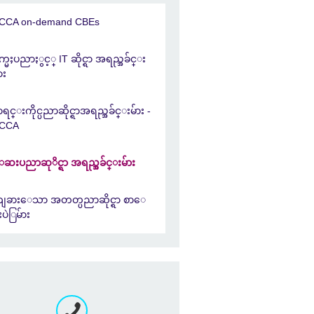
CCA on-demand CBEs
က္မႈပညာႏွင့္ IT ဆိုင္ရာ အရည္အခ်င္း
ား
ာရင္းကိုင္ပညာဆိုင္ရာအရည္အခ်င္းမ်ား -
CCA
ဆးပညာဆုိင္ရာ အရည္အခ်င္းမ်ား
ျခားေသာ အတတ္ပညာဆိုင္ရာ စာေ
းပဲြမ်ား