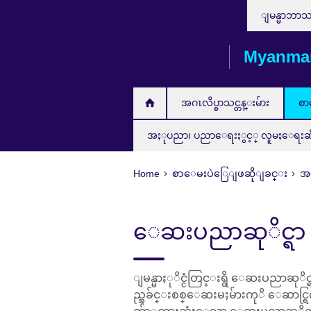
Choose
Skip
ျမန္မာဘာ
your
to
language
main
Myanma
content
အဂၤလိပ္စာသင္တန္းမ်ား
စာ
အႏုပညာ၊ ပညာေရးႏွင့္ လူမႈေရးဆိုင္ရ
Home
စာေမးပဲြေျဖဆိုျခင္း
အ
ေဆးပညာဆုိင္ရာ အ
ျမန္မာႏုိင္ငံတြင္းရွိ ေဆးပညာဆုိင
ည္အခ်င္းစစ္ေဆးမႈမ်ားကုိ ေဆာင္