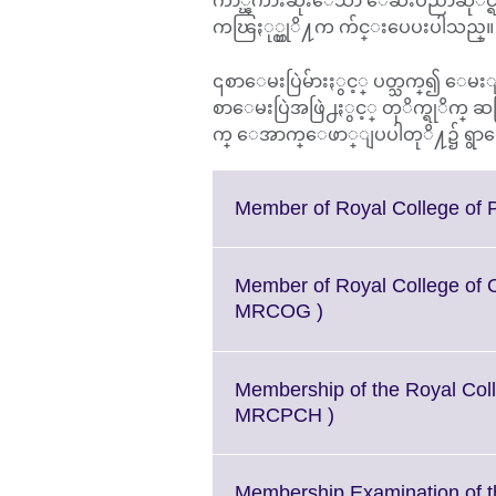
က်ာ္ၾကားဆုံးေသာ ေဆးပညာဆုိင္ရာ 
ကၽြႏု္ပ္တုိ႔က က်င္းပေပးပါသည္
၎စာေမးပြဲမ်ားႏွင့္ ပတ္သက္၍ ေမးျ
စာေမးပြဲအဖြဲ႕ႏွင့္ တုိက္ရုိက္ ဆက
က္ ေအာက္ေဖာ္ျပပါတုိ႔၌ ရွာေဖ
Member of Royal College of
Member of Royal College of O
Click
MRCOG )
to
expand.
More
Membership of the Royal Coll
information
Click
MRCPCH )
available.
to
expand.
More
Membership Examination of th