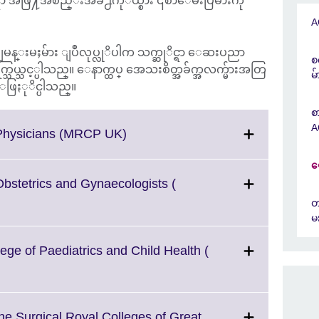
အဖြဲ႔အစည္းအခ်ဳိ႕ကုိယ္စား ၎စာေမးပြဲမ်ားကို
။
A
မန္းမႈမ်ား ျပဳလုပ္လုိပါက သက္ဆုိင္ရာ ေဆးပညာ
စ
္သြယ္သင့္ပါသည္။ ေနာက္ထပ္ အေသးစိတ္အခ်က္အလက္မ်ားအတြ
မ်
ြႏုိင္ပါသည္။
စ
A
Click
 Physicians (MRCP UK)
to
expand.
ေ
More
bstetrics and Gynaecologists (
information
တ
available.
မ
ege of Paediatrics and Child Health (
e Surgical Royal Colleges of Great