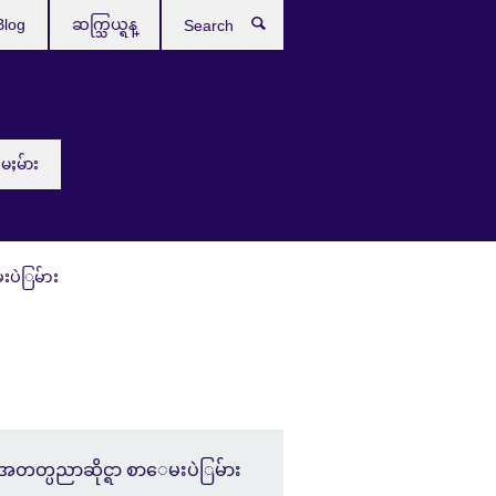
Blog
ဆက္သြယ္ရန္
Search
းမႈမ်ား
းပဲြမ်ား
အတတ္ပညာဆိုင္ရာ စာေမးပဲြမ်ား