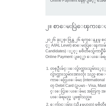
Online Payment စနစ္ျဖင့္ အ
၂။ စာေမးပြဲေၾကးေပ
၂၀၂၆ ခုႏွစ္၊ ဇြန္လ ၂၆ ရက္ေန႔မွ 
င့္ A/IAL Level) စာေမးပြဲေၾကးမ်ာ
Candidates) ႏွင့္ ၿဗိတိသွ်ေကာင္စီမ
Online Payment ျဖင့္သာ ေပးေခ်ရ
တစ္ဦးခ်င္းေလွ်ာက္ထားသူမ်ားႏွင့္
လွ်ာက္ထားသူမ်ားအားလုံး သည္ စ
ကာေငြေပးေခ်မႈ (international t
တ္ Debit Card (ဥပမာ - Visa, Ma
င္းေငြးေပးေခ်မႈ အတြက္ အသုံ
ပးေခ်ရမည္ ျဖစ္ပါသည္။
ေက်ာင္းမ်ား (သို႔မဟုတ္) ၿဗိတိသ