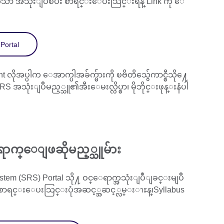
 ကိုသာ အသုံးျပဳၿပီး စာရင္းေပးသြင္းရန္ Link ကို ေ
Portal
လိုအပ္ပါက ေအာက္ပါအခ်က္မ်ားကို ၿဗိတိသွ်ေကာင္စီသို႔ေ
S အသုံးျပဳမည့္သူ၏အီးေမးလ္လိပ္စာ၊ မိုဘိုင္းဖုန္းနံပါ
ရာက္ေျဖဆိုမည့္သူမ်ား
ystem (SRS) Portal သို႔ ဝင္ေရာက္အသုံးျပဳျခင္းမျပဳ
ာရင္းေပးသြင္းပုံအဆင့္အဆင့္လမ္းၫႊန္၊Syllabus