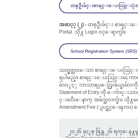
တစ္ဦးခ်င္းစာရင္းေပးသြင္းပုံအ
အဆင့္ (၂) -
တစ္ဦးခ်င္း စာရင္းေပ
Portal သို႔ Login ဝင္ေရာက္ပါ။
School Registration System (SRS) 
သတ္မွတ္ထားေသာ စာရင္းေပးသြင္
ရပါမည္။ စာရင္းေပးသြင္းမႈ ကာလေ
မ်ားႏွင့္ ဘာသာရပ္ေ႐ြးခ်ယ္မႈမ်ားကို
Statement of Entry ကို ေက်ာင္း
င္းၿပီးေနာက္ အခ်က္အလက္မ်ား သို႔မဟ
Amendment Fee (ျပင္ဆင္ေၾကး) ေပ
၂၀၂၆ ခုႏွစ္ ဇြန္လ ၂၆ ရက္ေ