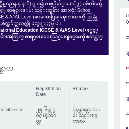
ိန္ ညေန ၄ နာရီ) မွ စ၍ တစ္ဦးခ်င္း (သို႔) ၿဗိတိသွ်ေ
ဆင့္ စာရင္းေပးသြင္းသူမ်ား အားလုံး School
U
E & A/IAL Level) စာေမးပြဲေၾကးမ်ားကို အြန္လို
Q
ခ်က္အလက္ကို ဖတ္ရန္ ႏွိပ္ ပါ။
ational Education IGCSE & A/AS Level ႏွင့္
ဲမ်ားအတြက္ စာရင္းေပးသြင္းျခင္းကို စတင္လက္
စ
ျ
္ကာလ
စ
စ
Registration
Remark
Date
ျ
ion IGCSE &
၂၅ ဇြန္လ မွ
ပုံမွန္စာရင္းေ
သ
၀၇ ၾသဂု
ပးသြင္းရန္
တ္လ
ကာလ
B