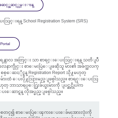
ဆင့္အဆင့္လမ္းၫႊန္
းသြင္းရန္ School Registration System (SRS)
Portal
းရန္ကာလ အတြင္း သာ စာရင္းေပးသြင္းရန္ သတိျပဳ
နာက္ပိုင္း စာေမးပြဲေျဖဆိုသူ မ်ား၏ အခ်က္အလက္
 စစ္ေဆးႏိုင္ရန္ Registration Report သို႔မဟုတ္
သားမ်ားထံ ေပးပို႔သြားမည္ျဖစ္ပါသည္။ စာရင္းေပးသြ
ုတ္ ဘာသာရပ္ေ႐ြးခ်ယ္မႈမ်ားကို ျပင္ဆင္လိုပါက
းေဆာင္ရန္ လိုအပ္မည္ျဖစ္ပါသည္။
န႔မွစတင္၍ စာေမးပြဲေၾကးေပးေခ်မႈအားလုံးကို