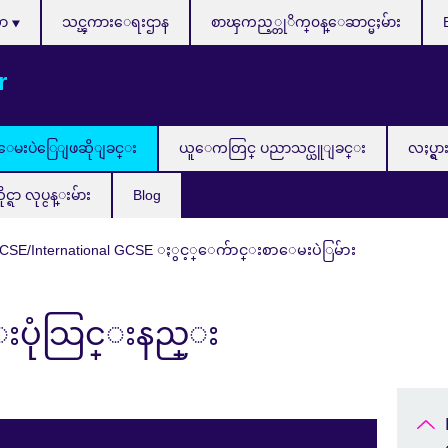
သာ
သင္ၾကားေရးဌာန
စာၾကည့္တုိက္၀န္ေဆာင္မႈမ်ား
r
ေမးပဲြေျဖဆိုျခင္း
ယူေကတြင္ ပညာသင္ယူျခင္း
လႈပ္ရွာ
ာ လုပ္ငန္းမ်ား
Blog
CSE/International GCSE ႏွင့္ေက်ာင္းစာေမးပဲြမ်ား
ပုံသြင္းနည္း