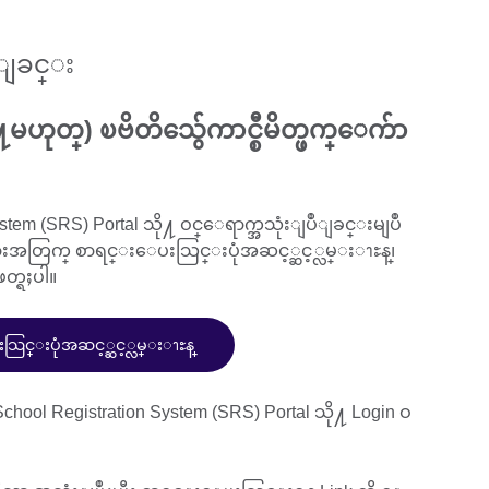
းျခင္း
႔မဟုတ္) ၿဗိတိသွ်ေကာင္စီမိတ္ဖက္ေက်ာ
ystem (SRS) Portal သို႔ ဝင္ေရာက္အသုံးျပဳျခင္းမျပဳ
အတြက္ စာရင္းေပးသြင္းပုံအဆင့္ဆင့္လမ္းၫႊန္၊
ဖတ္ရႈပါ။
င္းပုံအဆင့္ဆင့္လမ္းၫႊန္
ol Registration System (SRS) Portal သို႔ Login ဝ