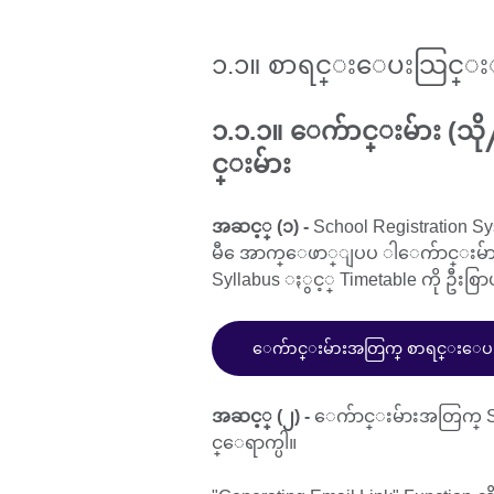
၁.၁။ စာရင္းေပးသြင္
၁.၁.၁။ ေက်ာင္းမ်ား (သို
င္းမ်ား
အဆင့္ (၁) -
School Registration S
မီ ေအာက္ေဖာ္ျပပ ါေက်ာင္းမ်ား
Syllabus ႏွင့္ Timetable ကို ဦးစြာ
ေက်ာင္းမ်ားအတြက္ စာရင္းေပးသြ
အဆင့္ (၂) -
ေက်ာင္းမ်ားအတြက္ Scho
င္ေရာက္ပါ။