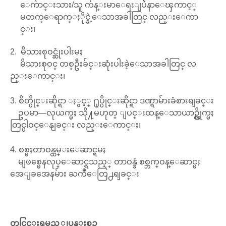
ေက်ာင္းသား/သူ က်န္းမာေရးျပႆနာေၾကာင့္
မတက္ေရာက္ႏိုင္ခဲ့ေသာအခါတြင္ လည္းေကာ
င္း၊
2. မိသားစုဝင္ဆုံးပါးမႈ
မိသားစုဝင္ တစ္ဦးခ်င္းဆုံးပါးခဲ့ေသာအခါတြင္ လ
ည္းေကာင္း၊
3. စိတ္ပိုင္းဆိုင္ရာ ႏွင့္ ႐ုပ္ပိုင္းဆိုင္ရာ ဒဏ္ရာမ်ားခံစားရျခင္း
ဥပမာ—လုယက္မႈ သို႔မဟုတ္ ျပင္းထန္ေသာယာဥ္တိုက္မႈ
တြင္ပါဝင္ေနျခင္း လည္းေကာင္း၊
4. စစ္မႈတာဝန္ထမ္းေဆာင္ရမႈ
မျဖစ္မေနလုပ္ေဆာင္ရသည့္ တာဝန္ခံ စစ္ဘက္ဝန္ေဆာင္မႈ
အေျခအေနမ်ား ႀကဳံေတြ႕ရျခင္း
တင္သြင္းရမည့္လုပ္ငန္းစဥ္