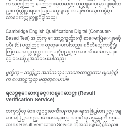
က သင့္အတြက္ ေက်ာင္းမွတဆင့္ ထုတ္ယူေပးမွာ ျဖစ္ပါသ
ည္။ ကိုယ္တိုင္စာရင္းသြင္းသူျဖစ္ပါက ျဗိတိသွ်ေကာင္စီမွာ
လာေရာက္ထုတ္ယူႏိုင္ပါသည္။
Cambridge English Qualifications Digital (Computer-
Based Test) အတြက္ ေအာင္လက္မွတ္မ်ားကို စာေမးပြဲေျဖဆို
ၿပီး (၆) ပတ္အတြင္း ထုတ္ေပးပါသည္။ ၿဗိတိသွ်ေကာင္စီ႐ုံး
တြင္ ေအာင္လက္မွတ္လာထုတ္ႏိုင္မည့္ရက္ အား အီးေမးလ္ျဖ
င့္ ေပးပို႔အသိေပးပါသည္။
မွတ္ခ်က္ – သက္ဆိုင္ရာ အသိသက္ေသအေထာက္အထား မျပႏိုင္ပါ
က ေအာင္လက္မွတ္ မထုတ္ေပးပါ။
ရလဒ္စစ္ေဆးျခင္းဝန္ေဆာင္မႈ (Result
Verification Service)
တကၠသိုလ္ မ်ား၊ လူဝင္မႈႀကီးၾကပ္ေရးအဖြဲ႕မ်ားႏွင့္ အျ
ခားအဖြဲ႕အစည္းမ်ားအေနျဖင့္ သင္၏ရလဒ္မွန္ကန္မႈကို စစ္ေ
ဆးရန္ Result Verification Service ကိုအသုံးျပဳႏိုင္ပါသည္။