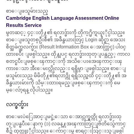
စာေျဖသူမ်ားသည္
Cambridge English Language Assessment Online
Results Service
မွတဆင့္ ၄င္းတို႔၏ ရလာဒ္မ်ားကို တိုက္႐ိုက္ရယူႏိုင္ပါသည္။
စာေျဖသူတစ္ဦးစီ၏ အခ်ိန္ဇယားတြင္ Login ဆိုင္ရာ အေသး
စိတ္အခ်က္အလက္မ်ား (Result Information Box ေအာက္တြင္) ပါ၀င္
ထားၿပီး ျဖစ္ပါသည္။ ထို႔ျပင္ ရလာဒ္မ်ားထုတ္ျပန္သည့္ ကာလ
စတင္ၿပီးျဖစ္ေၾကာင္းကို အသိေပးအေၾကာင္းၾ
ကားေသာ အီးေမးလ္ကိုလည္း ရရွိမွာ ျဖစ္ပါသည္။ စာေျ
ဖသူမ်ားသည္ မိမိတို႔၏ရလာဒ္ကို ရရွိသည္အထိ ၄င္းတို႔၏ အ
ခ်ိန္ဇယားမ်ားကို သိမ္းထားရမည္ျဖစ္ေၾကာင္းကို မေ
မ့ေလ်ာ့ရန္ လိုပါသည္။
လက္မွတ္မ်ား
စာေမးပဲြေအာင္ျမင္ခဲ့ေသာ ေအာင္လက္မွတ္ကို ရလာဒ္မ်ားထု
တ္ျပန္ၿပီးေနာက္ (၁) လခန္႔အၾကာတြင္ျဗိတိသွ်ေကာင္
စီ၌ ထုတ္ယူႏိုင္ပါသည္။ ေက်ာင္းမွ စာရင္းသြင္းသူျဖစ္ပါ