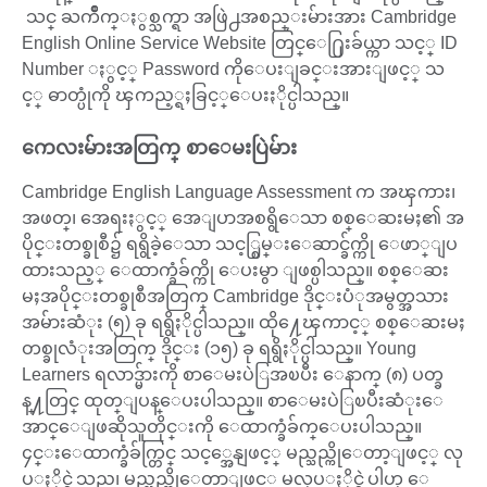
သင္ ႀကိဳက္ႏွစ္သက္ရာ အဖြဲ႕အစည္းမ်ားအား Cambridge
English Online Service Website တြင္ေ႐ြးခ်ယ္ကာ သင့္ ID
Number ႏွင့္ Password ကိုေပးျခင္းအားျဖင့္ သ
င့္ ဓာတ္ပုံကို ၾကည့္ရႈခြင့္ေပးႏိုင္ပါသည္။
ကေလးမ်ားအတြက္ စာေမးပြဲမ်ား
Cambridge English Language Assessment က အၾကား၊
အဖတ္၊ အေရးႏွင့္ အေျပာအစရွိေသာ စစ္ေဆးမႈ၏ အ
ပိုင္းတစ္ခုစီ၌ ရရွိခဲ့ေသာ သင့္စြမ္းေဆာင္ခ်က္ကို ေဖာ္ျပ
ထားသည့္ ေထာက္ခံခ်က္ကို ေပးမွာ ျဖစ္ပါသည္။ စစ္ေဆး
မႈအပိုင္းတစ္ခုစီအတြက္ Cambridge ဒိုင္းပံုအမွတ္အသား
အမ်ားဆံုး (၅) ခု ရရွိႏိုင္ပါသည္။ ထို႔ေၾကာင့္ စစ္ေဆးမႈ
တစ္ခုလံုးအတြက္ ဒိုင္း (၁၅) ခု ရရွိႏိုင္ပါသည္။ Young
Learners ရလာဒ္မ်ားကို စာေမးပဲြအၿပီး ေနာက္ (၈) ပတ္ခ
န္႔တြင္ ထုတ္ျပန္ေပးပါသည္။ စာေမးပဲြၿပီးဆံုးေ
အာင္ေျဖဆိုသူတိုင္းကို ေထာက္ခံခ်က္ေပးပါသည္။
၄င္းေထာက္ခံခ်က္တြင္ သင့္အေနျဖင့္ မည္သည္ကိုေတာ့ျဖင့္ လု
ပ္ႏိုင္ခဲ့သည္၊ မည္သည္ကိုေတာ့ျဖင့္ မလုပ္ႏိုင္ခဲ့ပါဟု ေ