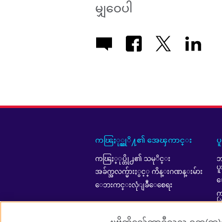
မျှဝေပါ
ကၽြႏု္ပ္တုိ႔၏ အေၾကာင္း
ပ
ကၽြႏ္ုပ္တို႕၏ သမုိင္း
ဘ
ပ
အခ်က္အလက္မ်ားႏွင့္ ကိန္းဂဏန္းမ်ား
ေ
ေဘးကင္းလုံျခဳံေစေရး
ကၽ
ဖ
A