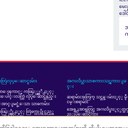
အ
က
ူးတြဲလုပ္ေဆာင္မႈမ်ား
အဂၤလိပ္ဘာသာစကားသင္ၾကားျခ
င္း
ာေၾကာင့္ ကၽြႏု္ပ္တုိ႕ႏွင့္
ူးေပါင္းလက္တြဲ လုပ္ေဆာင္သနည္း
ဆရာမ်ားအတြက္ သင္တန္းမ်ားႏွင့္ မွ
ငမ္းစရာမ်ား
အာင္ျမင္ခဲ့ေသာ သာဓကမ်ား
အေရွ႕အာရွတြင္ အဂၤလိပ္စာႏွင့္ပတ္သက
ြႏု္ပ္တို႕ႏွင့္ တြဲဖက္လုပ္ကိုင္သည့္အ
ည့္လုပ္ေဆာင္ခ်က္မ်ား
ြဲ႕အစည္းမ်ား
ffiliate marketing (in English)