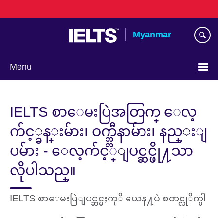
Skip
to
main
Myanmar
content
Menu
Choose
your
IELTS စာေမးပြဲအတြက္ ေလ့
language
က်င့္ခန္းမ်ား၊ ဝက္ဘ္ဘီနာမ်ား၊ နည္းျ
ပမ်ား - ေလ့က်င့္ျပင္ဆင္ဖို႔သာ
လိုပါသည္။
IELTS စာေမးပြဲျပင္ဆင္မႈကုိ ယေန႔ပဲ စတင္လုိက္ပါ