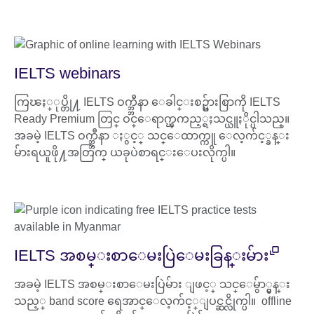
IELTS webinars
ကြၽႏ္ုပ္တို႔ IELTS ဝက္ဘ္ဘီနာ ေခါင္းစဥ္မ်ားစြာကို IELTS
Ready Premium တြင္ ဝင္ေရာက္ၾကည့္ရႈသင္ယူႏိုင္ပါသည္။
အခမဲ့ IELTS ဝက္ဘ္ဘီနာ ႏွင့္ သင္ေထာက္ကူ ေလ့က်င့္ခန္း
မ်ားရယူဖို႔အတြက္ ယခုပဲစာရင္းေပးလိုက္ပါ။
IELTS အစမ္းစာေမးပြဲေမးခြန္းမ်ား
အခမဲ့ IELTS အစမ္းစာေမးပြဲမ်ား ျဖင့္ သင္ေမွ်ာ္မွန္း
သည့္ band score ရေအာင္ေလ့က်င့္ျပင္ဆင္လိုက္ပါ။ offline