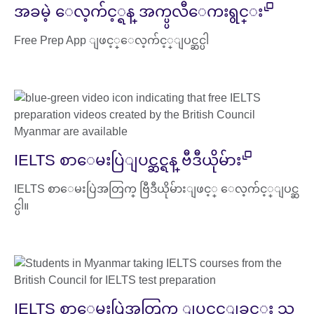
အခမဲ့ ေလ့က်င့္ရန္ အက္ပ္ပလီေကးရွင္း
Free Prep App ျဖင့္ေလ့က်င့္ျပင္ဆင္ပါ
IELTS စာေမးပြဲျပင္ဆင္ရန္ ဗီဒီယိုမ်ား
IELTS စာေမးပြဲအတြက္ ဗြီဒီယိုမ်ားျဖင့္ ေလ့က်င့္ျပင္ဆ
င္ပါ။
IELTS စာေမးပြဲအတြက္ ျပင္ဆင္ျခင္း သ