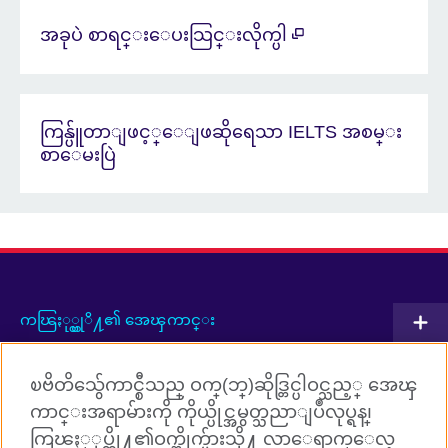
အခုပဲ စာရင္းေပးသြင္းလိုက္ပါ
ကြန္ပ်ူတာျဖင့္‌ေျဖဆိုရေသာ IELTS အစမ္း
စာေမးပြဲ
ကၽြႏု္ပ္တုိ႔၏ အေၾကာင္း
ပူးတြဲလုပ္ေဆာင္မႈမ်ား
ၿဗိတိသွ်ေကာင္စီသည္ ဝက္(ဘ္)ဆိုဒ္တြင္ပါဝင္သည့္ အေၾ
အဂၤလိပ္ဘာသာစကားသင္ၾကားျခင္း
ကာင္းအရာမ်ားကို ကိုယ္ပိုင္အမွတ္သညာျပဳလုပ္ရန္၊
ကြၽႏ္ုပ္တို႔၏ဝက္ဘ္ဆိုက္မ်ားသို႔ လာေရာက္ေလ့