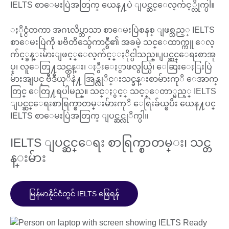
IELTS စာေမးပြဲအတြက္ ယေန႔ပဲ ျပင္ဆင္ေလ့က်င့္လိုက္ပါ။
ႏိုင္ငံတကာ အဂၤလိပ္ဘာသာ စာေမးပြဲစနစ္ ျဖစ္သည့္ IELTS
စာေမးပြဲကို ၿဗိတိသွ်ေကာင္စီ၏ အခမဲ့ သင္ေထာက္ကူ ေလ့
က်င့္ခန္းမ်ားျဖင့္ေလ့က်င့္ႏိုင္ပါသည္။ ျပင္ဆင္ေရးစာအု
ပ္၊ လူေတြ႔သင္တန္း၊ ႏွီးေႏွာဖလွယ္ပြဲ၊ ေဆြးေႏြးပြဲ
မ်ားအျပင္ ဗီဒီယုိနဲ႔ အြန္လုိင္းသင္ခန္းစာမ်ားကုိ ေအာက္
တြင္ ေတြ႔ရပါမည္။ သင္ႏွင့္ သင့္ေတာ္မည့္ IELTS
ျပင္ဆင္ေရးစာရြက္စာတမ္းမ်ားကုိ ေရြးခ်ယ္ၿပီး ယေန႔ပင္
IELTS စာေမးပြဲအတြက္ ျပင္ဆင္လုိက္ပါ။
IELTS ျပင္ဆင္ေရး စာရြက္စာတမ္း၊ သင္တ
န္းမ်ား
မြန်မာနိုင်ငံတွင် IELTS ဖြေရန်