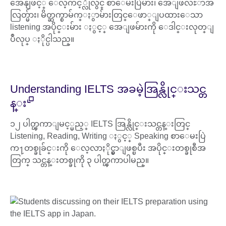
အေနျဖင့္ ေလ့က်င့္လိုလွ်င္ စာေမးပြဲမ်ား၊ အေျဖလႊာအ
လြတ္မ်ား၊ မိတ္ဆက္စာမ်က္ႏွာမ်ားတြင္ေဖာ္ျပထားေသာ
listening အပိုင္းမ်ား ႏွင့္ အေျဖမ်ားကို ေဒါင္းလုတ္ျ
ပဳလုပ္ ႏိုင္ပါသည္။
Understanding IELTS အခမဲ့အြန္လိုင္းသင္တ
န္း
၁၂ ပါတ္ၾကာျမင့္မည့္ IELTS အြန္လိုင္းသင္တန္းတြင္
Listening, Reading, Writing ႏွင့္ Speaking စာေမးပြဲ
က႑တစ္ခုခ်င္းကို ေလ့လာႏိုင္မွာျဖစ္ၿပီး အပိုင္းတစ္ခုစီအ
တြက္ သင္တန္းတစ္ခုကို ၃ ပါတ္ၾကာပါမည္။