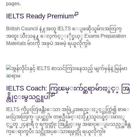
IELTS Ready Premium
British Council နဲ႔အတူ IELTS ေျဖဆိုသူမ်ားအတြက္
အထူး သီးသန႔္ ေလ့က်င့္ႏိုင္မယ့္ Exams Preparation
Materials မ်ားကို အခုပဲ အခမဲ့ ရယူလိုက္ပါ။
IELTS Coach: ကြၽမ္းက်င္ဆရာမ်ားႏွင့္ အြ
န္လိုင္းမွသင္ယူပါ
IELTS ကိုပူးတြဲဖန္တီးေသာ အဖြဲ႕အစည္းႏွင့္လက္တြဲ၍ စာေ
မးပြဲအတြက္ ျပင္ဆင္ပါ။ တစ္ဦးခ်င္း(သို႔)သူငယ္ခ်င္းမ်ားႏွ
င့္အတူ ၂၄နာရီ ၇ ရက္ပတ္လုံး အြန္လိုင္းမွ အဆင္ေျပသည့္အခ်ိန္တ
က္ေရာက္ၿပီး သင္လိုအပ္ေသာရမွတ္ကို ရယူလိုက္ပါ။