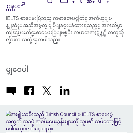
င္တန္း
IELTS စာေမးပြဲသည္ ကမာၻေပၚတြင္ အက်ယ္ျပ
န္႕ဆံုး အသိအမွတ္ ျပဳျခင္းခံထားရသည့္ အဂၤလိပ္စာ
ကၽြမ္းက်င္မႈစာေမးပြဲျဖစ္ၿပီး ကမာၻအႏွံ႔႐ွိ တကၠသို
လ္မ်ားက လက္ခံၾကပါသည္။
မျှဝေပါ