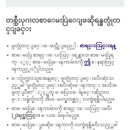
တစ္သီးပုဂၢလစာေမးပြဲေျဖဆိုရန္မွတ္ပုံတ
င္ျခင္း
မွတ္ပုံတင္ျခင္းေဖာင္ကိုျဖည့္ပါ -
စာရင္းသြင္းရန္
စာေမးပြဲ စာရင္းေပးသြင္းရန္ကာလ၊ စာေမးပြဲရ
က္ ႏွင့္ စာေမးပြဲေၾကးမ်ားကို
ဤ
ေနရာတြင္
ၾကည့္ရႈႏိုင္ပါသည္။
ေလွ်ာက္ထားသူအေနျဖင့္ မွတ္ပုံတင္ျခင္းၿပီးဆုံးသ
ည့္အခါ “မွတ္ပုံတင္ျခင္းၿပီးဆုံးေၾကာင္း အသိအ
မွတ္ျပဳစာ” ႏွင့္အတူ ေငြေပးေခ်ျခင္းဆိုင္ရာလ
မ္းၫႊန္ခ်က္မ်ားကို အီးေမးလ္မွတစ္ဆင့္ လက္ခံရရွိပါမည္။
စာေမးပြဲေၾကးမ်ားကို စာရင္းေပးသြင္းၿပီး
(၂)ရက္အတြင္း
ေပးေခ်ရပါမည္။
စာေမးပြဲေျဖဆိုေၾကးကို လက္ခံရရွိၿပီးသည့္အခါ