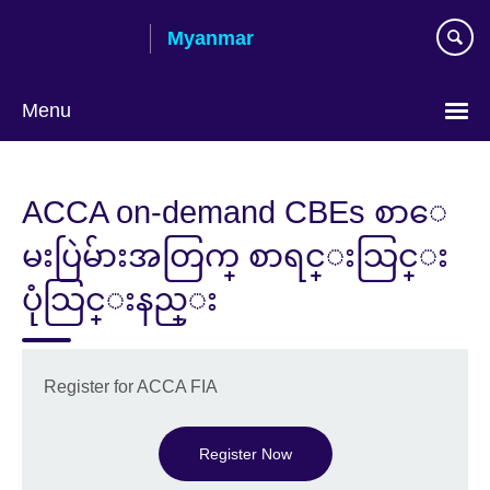
Skip
Myanmar
to
main
content
Menu
Choose
your
ACCA on-demand CBEs စာေ
language
မးပြဲမ်ားအတြက္ စာရင္းသြင္း
ပုံသြင္းနည္း
Register for ACCA FIA
Register Now