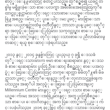
စာပို္င္းေန႔မ်ားတြင္ စတင္ခဲ့ပါသည္။ ထုိိစဥ္မွစ၍ ယခင္က တ
စ္ခါမွ မရွိဖူးခဲ့ေသာ စာေပလက္ရာ အမ်ိဳးမ်ိဳးအေထြေထြကုိ ေ
ထာင္စုႏွစ္စင္တာမ်ား၊ တိုင္းရင္းသားစာေပယဥ္ေက်းမႈအ
ဖြဲ႔အစည္းမ်ားႏွင့္ ပူးေပါင္းမႈျဖင့္ မ်ားစြာေသာ
စာေပပညာရွင္မ်ားထံမွ ဝတၳဳတိုနွင့္ ဘာသာျပန္ျခင္းဆုိင္
ရာ အလုပ္ရံုေဆြးေႏြးပြဲမ်ား၊ သက္ဝင္လႈပ္ရွား စာေပ ညခ်
မ္းပြဲေတာ္မ်ားနွင့္ တုိင္းရင္းသားစာေပ ညီလာခံမ်ားမွ
တဆင့္ ရယူ စုေဆာင္းခဲ့ရပါသည္။
၂၀၁၃ နွင့္ ၂၀၁၄ ခုနွစ္မ်ားတြင္ ျပည္နယ္ ၇ ခုရွိ ေဒသခံ
တုိ္င္းရင္းသားမ်ားက ဗမာ စာေရးဆရာမ်ား နွင့္ ေဒသ
ခံ စာေရးဆရာမ်ား ပူးတြဲ ဦးေဆာင္ စီစဥ္သည့္ စာေပအလု
ပ္ရံု ေဆြးေႏြးပြဲမ်ားတြင္ တက္ေရာက္ကာ မိမိတုိ႔၏ မိခ
င္ဘာသာျဖင့္ ဝတၳဳတုိေရးနည္းကို ေလ့လာသင္ယူခဲ့ၾက
ပါသည္။ အဆုိပါ အလုပ္ရံု ေဆြးေႏြးပြဲမ်ားအျပင္
Millennium Centre မ်ားနွင့္ တုိ္င္းရင္းသား စာေပနွင့္
ယဥ္ေက်းမႈ အသင္းအဖြဲ႕မ်ားနွင့္ အတူ ပူးတြဲစီစဥ္ေ
သာ စာေပ၊ ေတးဂီတနွင့္ အက ပြဲေတာ္မ်ားကို္လည္း က်
င္းပခဲ့ပါသည္။ ၂၀၁၅ ခုႏွစ္တြင္ တိုင္းရင္းသားေဒသမ်ားမွ