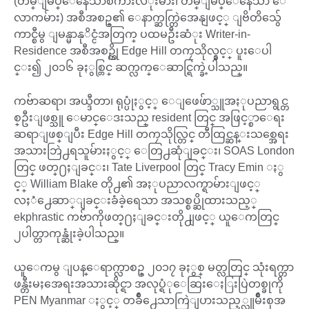
(တိမ္ျမဳပ္ေနေသာစကားလံုးမ်ား၊ တိမ္ျမဳပ္ေနေသာ ေ
လာကမ်ား) အစီအစဥ္၏ ေနာက္ဆက္တြဲအေနျဖင့္ ျဗိတိသွ်ေ
ကာင္စီမွ ျမန္မာနုိင္ငံအတြက္ ပထမဦးဆံုး Writer-in-
Residence အစီအစဥ္ကို Edge Hill တကၠသိုလ္နွင့္ ပူးေပါ
င္း၍ ၂၀၁၆ ခုႏွစ္တြင္ ဆက္လက္ေဆာင္ရြက္ခဲ့ပါသည္။
ကဗ်ာဆရာ၊ အယ္ဒီတာ၊ ရုပ္ပုံႏွင့္ ေျဖေဖ်ာ္သူအႏုပညာရွင္တ
စ္ဦးျဖစ္သူ ေမာင္ေဒးသည္ resident တြင္ အဖြင့္စာေရး
ဆရာျဖစ္ျပီး Edge Hill တကၠသိုလ္တြင္ တီထြင္ဆန္းသစ္အေရး
အသားဘြဲ႕ရသူမ်ားႏွင့္ ေတြ႕ဆုံျခင္း၊ SOAS London
တြင္ ဖတ္႐ႈျခင္း၊ Tate Liverpool တြင္ Tracy Emin ႏွ
င့္ William Blake တို႕၏ အႏုပညာလက္ရာမ်ားျဖင့္
လႈံ႕ေဆာ္ျခင္းခံခဲ့ရေသာ အသစ္စပ္ဆိုထားသည့္
ekphrastic ကဗ်ာကိုဖတ္႐ႈျခင္းတို႕ျဖင့္ ယူေကတြင္
၂ပါတ္တာကုန္ဆုံးခဲ့ပါသည္။
ယူေကမွ ျပန္ေရာက္လာစဥ္ ၂၀၁၇ ခုႏွစ္ မတ္လတြင္ သုံးရက္တာ
ဖန္တီးမႈအေရးအသားဆိုင္ရာ အလုပ္ရံုေဆြးေႏြးပြဲတစ္ခုကို
PEN Myanmar ႏွင့္ တခ်ိဳ႕ေသာကြဲျပားသည့္လူမ်ိဳးစုအ