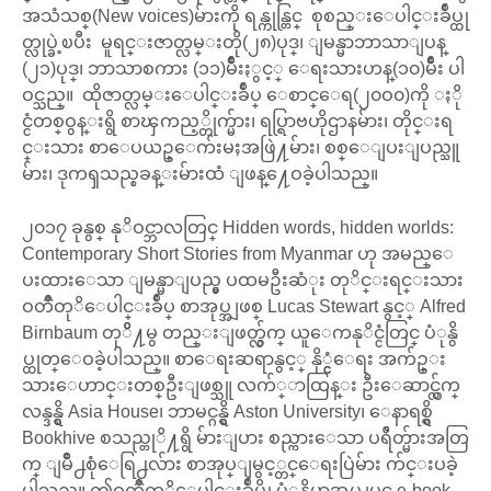
အသံသစ္(New voices)မ်ားကို ရန္ကုန္တြင္ စုစည္းေပါင္းခ်ဳပ္ထု
တ္လုပ္ခဲ့ၿပီး မူရင္းဇာတ္လမ္းတို(၂၈)ပုဒ္၊ ျမန္မာဘာသာျပန္
(၂၁)ပုဒ္၊ ဘာသာစကား (၁၁)မ်ိဳးႏွင့္ ေရးသားဟန္(၁၀)မ်ိဳး ပါ
ဝင္သည္။ ထိုဇာတ္လမ္းေပါင္းခ်ဳပ္ ေစာင္ေရ(၂၀ဝ၀)ကို ႏို
င္ငံတစ္ဝွန္းရွိ စာၾကည့္တိုက္မ်ား၊ ရပ္ရြာဗဟိုဌာနမ်ား၊ တိုင္းရ
င္းသား စာေပယဥ္ေက်းမႈအဖြဲ႔မ်ား၊ စစ္ေျပးျပည္သူ
မ်ား၊ ဒုကၡသည္စခန္းမ်ားထံ ျဖန္႔ေဝခဲ့ပါသည္။
၂၀၁၇ ခုနွစ္ နုိဝင္ဘာလတြင္ Hidden words, hidden worlds:
Contemporary Short Stories from Myanmar ဟု အမည္ေ
ပးထားေသာ ျမန္မာျပည္မွ ပထမဦးဆံုး တုိင္းရင္းသား
ဝတၳဳတုိေပါင္းခ်ဳပ္ စာအုပ္အျဖစ္ Lucas Stewart နွင့္ Alfred
Birnbaum တုိိ႔မွ တည္းျဖတ္လွ်က္ ယူေကနုိင္ငံတြင္ ပံုနွိ
ပ္ထုတ္ေဝခဲ့ပါသည္။ စာေရးဆရာနွင့္ နို္င္ငံေရး အက်ဥ္း
သားေဟာင္းတစ္ဦးျဖစ္သူ လက်္ာထြန္း ဦးေဆာင္လွ်က္
လန္ဒန္ရွိ Asia House၊ ဘာမင္ဂန္ရွိ Aston University၊ ေနာရစ္ရွိ
Bookhive စသည္တုိ႔ရွိ မ်ားျပား စည္ကားေသာ ပရိႆတ္မ်ားအတြ
က္ ျမိဳ႕စုံေရြ႕လ်ား စာအုပ္ျမွင့္တင္ေရးပြဲမ်ား က်င္းပခဲ့
ပါသည္။ ဤဝတၳဳတုိေပါင္းခ်ဳပ္ကို ပံုနွိပ္စာအုပ္အျပင္ e-book