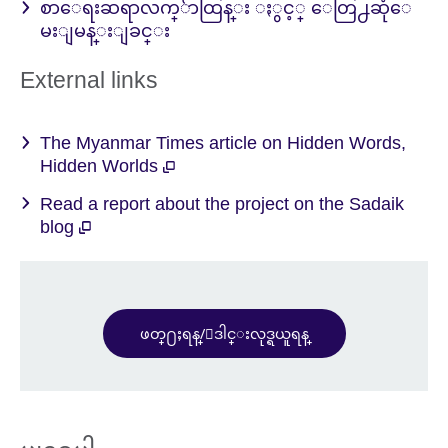
စာေရးဆရာလက္်ာထြန္း ႏွင့္ ေတြ႕ဆုံေ
မးျမန္းျခင္း
External links
The Myanmar Times article on Hidden Words,
Hidden Worlds
Read a report about the project on the Sadaik
blog
ဖတ္႐ႈရန္/ေဒါင္းလုဒ္ရယူရန္