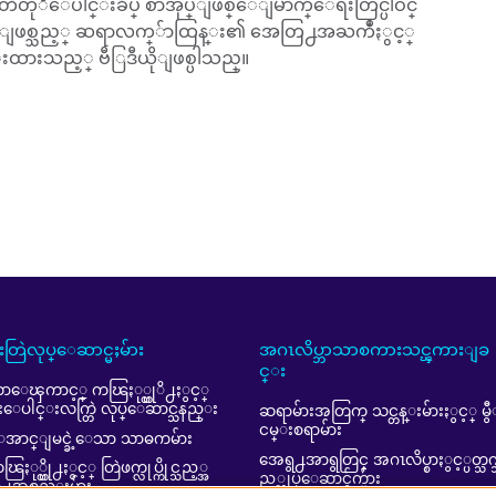
တၳဳတုိေပါင္းခ်ဳပ္ စာအုပ္ျဖစ္ေျမာက္ေရးတြင္ပါဝင္
ဦးျဖစ္သည့္ ဆရာလက္်ာထြန္း၏ အေတြ႕အႀကဳံႏွင့္
န္းထားသည့္ ဗီြဒီယိုျဖစ္ပါသည္။
ူးတြဲလုပ္ေဆာင္မႈမ်ား
အဂၤလိပ္ဘာသာစကားသင္ၾကားျခ
င္း
ာေၾကာင့္ ကၽြႏု္ပ္တုိ႕ႏွင့္
ူးေပါင္းလက္တြဲ လုပ္ေဆာင္သနည္း
ဆရာမ်ားအတြက္ သင္တန္းမ်ားႏွင့္ မွ
ငမ္းစရာမ်ား
အာင္ျမင္ခဲ့ေသာ သာဓကမ်ား
အေရွ႕အာရွတြင္ အဂၤလိပ္စာႏွင့္ပတ္သက
ြႏု္ပ္တို႕ႏွင့္ တြဲဖက္လုပ္ကိုင္သည့္အ
ည့္လုပ္ေဆာင္ခ်က္မ်ား
ြဲ႕အစည္းမ်ား