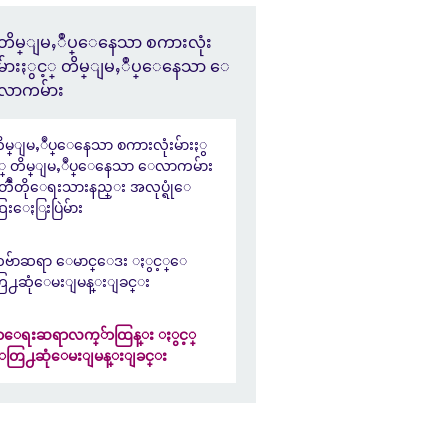
တိမ္ျမႇဳပ္ေနေသာ စကားလုံး
မ်ားႏွင့္ တိမ္ျမႇဳပ္ေနေသာ ေ
လာကမ်ား
ိမ္ျမႇဳပ္ေနေသာ စကားလုံးမ်ားႏွ
့္ တိမ္ျမႇဳပ္ေနေသာ ေလာကမ်ား
တၳဳတိုေရးသားနည္း အလုပ္ရုံေ
ြးေႏြးပြဲမ်ား
ဗ်ာဆရာ ေမာင္ေဒး ႏွင့္ေ
ြ႕ဆုံေမးျမန္းျခင္း
ာေရးဆရာလက္်ာထြန္း ႏွင့္
တြ႕ဆုံေမးျမန္းျခင္း