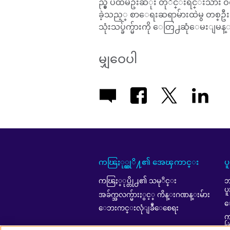
ည္မွ ပထမဦးဆံုး တုိင္းရင္းသား ဝ
ခဲ့သည့္ စာေရးဆရာမ်ားထဲမွ တစ္
သုံးသပ္ခ်က္မ်ားကို ေတြ႕ဆုံေမးျမ
မျှဝေပါ
ကၽြႏု္ပ္တုိ႔၏ အေၾကာင္း
ပ
ကၽြႏ္ုပ္တို႕၏ သမုိင္း
ဘ
ပ
အခ်က္အလက္မ်ားႏွင့္ ကိန္းဂဏန္းမ်ား
ေ
ေဘးကင္းလုံျခဳံေစေရး
ကၽ
ဖ