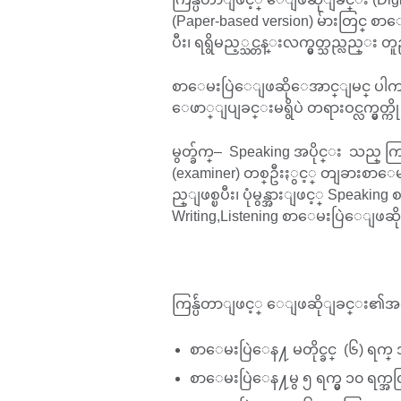
(Paper-based version) မ်ားတြင္ စ
ပီး၊ ရရွိမည့္သင္တန္းလက္မွတ္သည္လည္း
စာေမးပြဲေျဖဆိုေအာင္ျမင္ ပါကလ
ေဖာ္ျပျခင္းမရွိပဲ တရားဝင္လက္မွတ္ကိ
မွတ္ခ်က္– Speaking အပိုင္း သည္ ကြန
(examiner) တစ္ဦးႏွင့္ တျခားစာ
ည္ျဖစ္ၿပီး၊ ပုံမွန္အားျဖင့္ Spe
Writing,Listening စာေမးပြဲေျဖဆ
ကြန္ပ်ဴတာျဖင့္ ေျဖဆိုျခင္း၏အက်
စာေမးပြဲေန႔ မတိုင္ခင္ (၆) ရ
စာေမးပြဲေန႔မွ ၅ ရက္မွ ၁၀ ရက္အတ