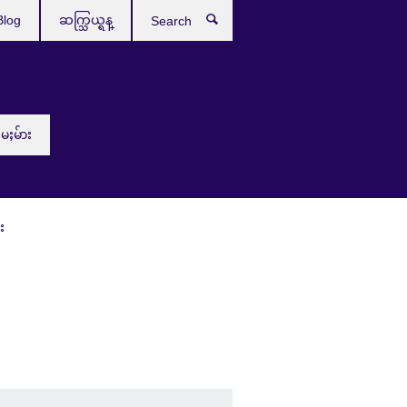
Blog
ဆက္သြယ္ရန္
Search
းမႈမ်ား
း