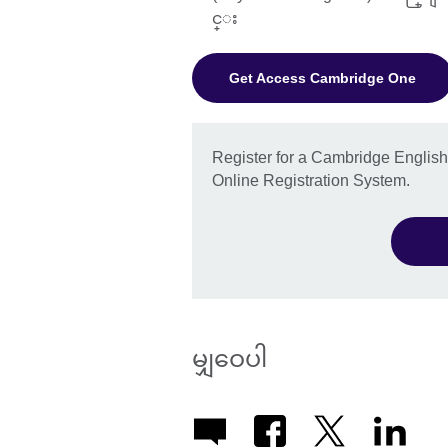
င္း
Get Access Cambridge One
Register for a Cambridge English
Online Registration System.
မျှဝေပါ