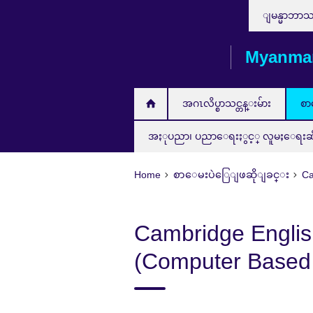
Choose
Skip
ျမန္မာဘာ
your
to
language
main
Myanma
content
အဂၤလိပ္စာသင္တန္းမ်ား
စာ
အႏုပညာ၊ ပညာေရးႏွင့္ လူမႈေရးဆိုင္ရ
Home
စာေမးပဲြေျဖဆိုျခင္း
Ca
Cambridge English
(Computer Based 