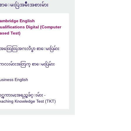
စာေမးပြဲအမ်ိဳးအစားမ်ား
ambridge English
ualifications Digital (Computer
ased Test)
ေထြေထြအဂၤလိပ္စာ စာေမးပြဲမ်ား
ေလးမ်ားအတြက္ စာေမးပြဲမ်ား
usiness English
င္ၾကားမႈအရည္အခ်င္းမ်ား -
eaching Knowledge Test (TKT)