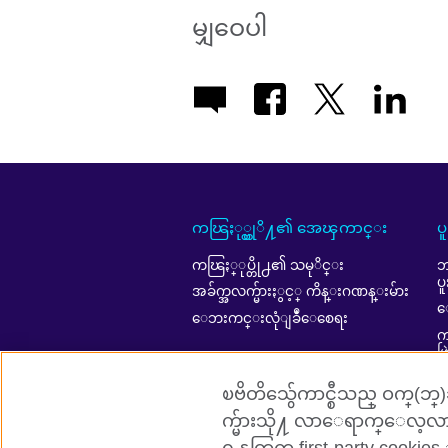
More
information
မျှဝေပါ
available.
ကၽြႏု္ပ္တုိ႔၏ အေၾကာင္း
ပ
ကၽြႏ္ုပ္တို႕၏ သမုိင္း
ဘ
ပ
အခ်က္အလက္မ်ားႏွင့္ ကိန္းဂဏန္းမ်ား
ေ
ေဘးကင္းလုံျခဳံေစေရး
ကၽ
ဖ
A
ၿဗိတိသွ်ေကာင္စီသည္ ဝက္(ဘ္)ဆို
က္မ်ားသို႔ လာေရာက္ေလ့လာ