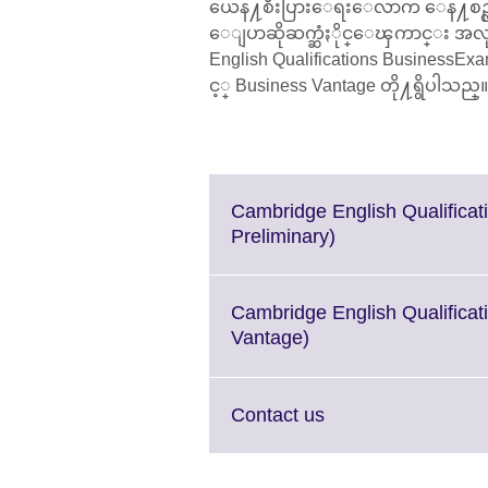
ယေန႔စီးပြားေရးေလာက ေန႔စဥ္လုပ္င
ေျပာဆိုဆက္ဆံႏိုင္ေၾကာင္း အလုပ္ရ
English Qualifications BusinessEx
င့္ Business Vantage တို႔ရွိပါသည္
Cambridge English Qualificat
Click
Preliminary)
to
expand.
More
Cambridge English Qualifica
information
Click
Vantage)
available.
to
expand.
More
Click
Contact us
information
to
available.
expand.