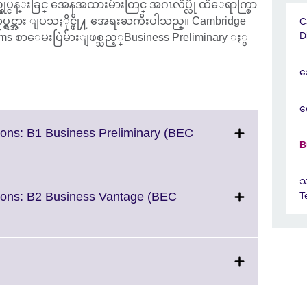
န္းခြင္ အေနအထားမ်ားတြင္ အဂၤလိပ္လို ထိေရာက္စြာ
ွင္အား ျပသႏိုင္ဖို႔ အေရးႀကီးပါသည္။ Cambridge
C
D
ams စာေမးပြဲမ်ားျဖစ္သည့္Business Preliminary ႏွ
။
အ
က
ions: B1 Business Preliminary (BEC
B
သ
T
tions: B2 Business Vantage (BEC