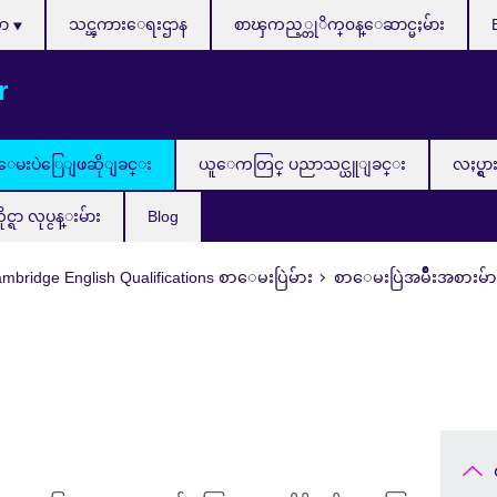
သာ
သင္ၾကားေရးဌာန
စာၾကည့္တုိက္၀န္ေဆာင္မႈမ်ား
r
ေမးပဲြေျဖဆိုျခင္း
ယူေကတြင္ ပညာသင္ယူျခင္း
လႈပ္ရွာ
ာ လုပ္ငန္းမ်ား
Blog
mbridge English Qualifications စာေမးပြဲမ်ား
စာေမးပြဲအမ်ိဳးအစားမ်ာ