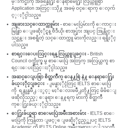
မ္းက်င္မႈကို အခ်ိန္မေ႐ြး ေနရာမေ႐ြး လြယ္ကူစြာ
Application အတြင္းသို႔ အခမဲ့ ဝင္ေရာက္ ေလ့က်
င့္ႏိုင္ပါသည္။
အျခားသင္ေထာက္ကူမ်ား -
စာေမးပြဲမ်ားကို ေကာင္း
မြန္စြာ ေျဖဆိုႏိုင္ရန္ ဗီဒီယို၊ စာအုပ္မ်ား အျပင္ အြန္လိုင္း
သင္တန္း အစရွိတဲ့ သင္ေထာက္ကူ မ်ားကိုလည္း ရရွိႏိုင္
ပါသည္။
စာရင္းေပးသြင္းရန္ လြယ္ကူျခင္း -
British
Council ဝက္ဘ္ဆိုက္ဒ္ မွ စာေမးပြဲ အတြက္ အလြယ္တကူ စာ
ရင္းေပးသြင္းႏိုင္ပါသည္။
အဆင္ေျပစြာ စိတ္ႀကိဳက္ ေန႔စြဲ နဲ႔ ေနရာေ႐ြး
ခ်ယ္ႏိုင္ျခင္း -
ျမန္မာႏိုင္ငံတြင္ IELTS စာေမးပြဲ
ကို ရန္ကုန္ၿမိဳ႕ ႏွင့္ မႏၲေလးၿမိဳ႕တို႔တြင္ မိမိေျ
ဖဆိုလိုသည့္ ေနရာ၊ ေန႔ရက္ မ်ားကို စိတ္ႀကိဳ
က္ေ႐ြးခ်ယ္ႏိုင္ပါသည္။
ေ႐ြးခ်ယ္စရာ စာေမးပြဲအမ်ိဳးအစားမ်ား
- IELTS စာေ
မးပြဲကို ကြန္ပ်ဴတာ ျဖင့္ ေျဖဆိုႏိုင္မည့္အျပင္ IELTS
Academic ကို IELTS Online အမ်ိဳးအစားႏွင့္ပါ သင္ႀကိဳ