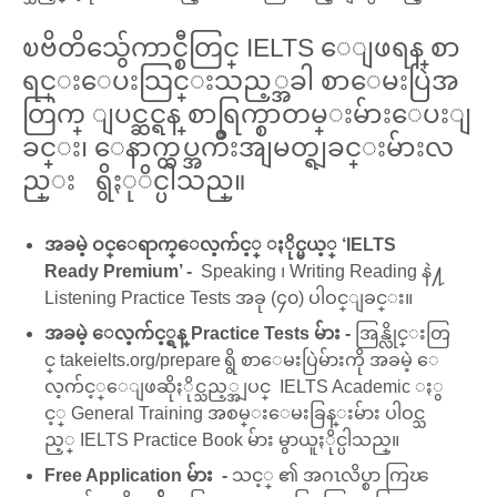
ၿဗိတိသွ်ေကာင္စီတြင္ IELTS ေျဖရန္ စာ
ရင္းေပးသြင္းသည့္အခါ စာေမးပြဲအ
တြက္ ျပင္ဆင္ရန္ စာရြက္စာတမ္းမ်ားေပးျ
ခင္း၊ ေနာက္ထပ္အက်ိဳးအျမတ္ရျခင္းမ်ားလ
ည္း ရွိႏုိင္ပါသည္။
အခမဲ့ ဝင္ေရာက္ေလ့က်င့္ ႏိုင္မယ့္ ‘IELTS
Ready Premium’ -
Speaking ၊ Writing Reading နဲ႔
Listening Practice Tests အခု (၄၀) ပါဝင္ျခင္း။
အခမဲ့ ေလ့က်င့္ရန္ Practice Tests မ်ား -
အြန္လိုင္းတြ
င္ takeielts.org/prepare ရွိ စာေမးပြဲမ်ားကို အခမဲ့ ေ
လ့က်င့္ေျဖဆိုႏိုင္သည့္အျပင္ IELTS Academic ႏွ
င့္ General Training အစမ္းေမးခြန္းမ်ား ပါဝင္သ
ည့္ IELTS Practice Book မ်ား မွာယူႏိုင္ပါသည္။
Free Application မ်ား -
သင့္ ၏ အဂၤလိပ္စာ ကြၽ