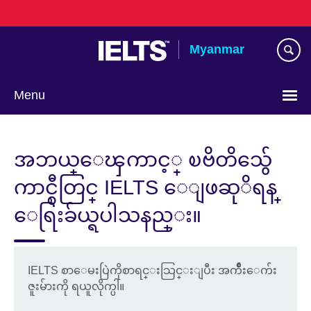
Skip
to
main
Myanmar
content
Menu
Choose
your
အဘယ္ေၾကာင့္ ၿဗိတိသွ်ေ
language
ကာင္စီတြင္ IELTS ေျဖဆုိရန္
ေရြးခ်ယ္ရပါသနည္း။
IELTS စာေမးပြဲကိုစာရင္းသြင္းျပီး အက်ိဳးေက်း
ဇူးမ်ားကို ရယူလိုက္ပါ။