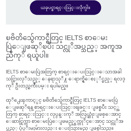
ယခုပင္စာရင္းသြင္းလိုက္ပါ။
ၿဗိတိသွ်ေကာင္စီတြင္ IELTS စာေမး
ပြဲေျဖဆုိၿပီး သင္လုိအပ္သည့္ အကူအ
ညီကုိ ရယူပါ။
IELTS စာေမးပြဲအတြက္ စာရင္းေပးသြင္းေသာအခါ
သင္သြားလုိသည့္ ေနရာသုိ႔ ေရာက္ရွိေစႏုိင္မည့္ ရလဒ္
ကုိ ဦးတည္ႀကိဳးပမ္း ရပါမည္။
ထုိ႕ေၾကာင့္ပင္ ၿဗိတိသွ်ေကာင္စီတြင္ IELTS စာေမးပြဲ
ေျဖဆုိရန္ စာရင္းေပးသြင္းရျခင္း ျဖစ္ၿပီး သင့္အ
တြက္ စာရင္းသြင္း လုပ္ငန္းကုိ အလြယ္ဆုံးျဖစ္ေအာင္
ေဆာင္ရြက္ကာ စာေမးပြဲေျဖမည့္ရက္တုိင္ေအာင္ သင္လုိအ
ပ္သည့္ ပံ့ပုိးမႈမ်ားလည္း ေပးသြားမည္ ျဖစ္ပါသည္။