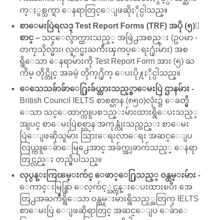
က္ႏွစ္သက္ရာ ေနရာတြင္ေျဖဆိုႏိုင္ပါသည္။
စာေမးပြဲရလဒ္ Test Report Forms (TRF) အပို (၅)ေ
စာင္ –
သင္ေလွ်ာက္ထားသည့္ အဖြဲ႕အစည္း (ဥပမာ -
တကၠသိုလ္မ်ား၊ လူဝင္မႈႀကီးၾကပ္ေရး႐ုံးမ်ား) အစ
ရွိေသာ ေနရာမ်ားကို Test Report Form အား (၅) ႀ
ကိမ္ တိုင္တိုင္ အခမဲ့ တိုက္႐ိုက္ ေပးပို႔ႏိုင္ပါသည္။
ေသေသခ်ာခ်ာေ႐ြးခ်ယ္ထားသည့္စာေမးပြဲ ဌာနမ်ား -
British Council IELTS စာစစ္ဌာန (၈၅၀)လုံး၌ ေခတ္မွီ
ေသာ သင္ေထာက္ကူပစၥည္းမ်ားထားရွိေပးသည့္
အျပင္ စာေမးပြဲစစ္ဌာန အကုန္လုံးသည္လည္း စာေမး
ပြဲေျဖဆိုသူမ်ား သြားေရးလာေရး အဆင္ေျပ
လြယ္ကူေခ်ာေမြ႕ေအာင္ အခ်က္အျခာက်သည့္ ေနရာ
တြင္လည္း တည္ရွိပါသည္။
လုပ္ငန္းကြၽမ္းက်င္ ေဖာ္ေ႐ြသည့္ ဝန္ထမ္းမ်ား -
ေကာင္းမြန္စြာ ေလ့က်င့္သင္တန္းေပးထားၿပီး အေ
တြ႕အႀကဳံရွိေသာ ဝန္ထမ္းမ်ားရွိသည့္အတြက္ IELTS
စာေမးပြဲ ေျဖဆိုရာတြင္ အဆင္ေျပ ေခ်ာေ