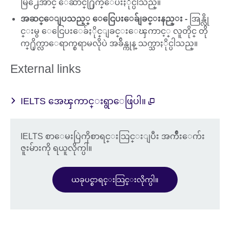
မြ႕ေအာင္ ေဆာင္႐ြက္ေပးႏိုင္ပါသည္။
အဆင္ေျပသည့္ ေငြေပးေခ်ျခင္းနည္း -
အြန္လို
င္းမွ ေငြေပးေခ်ႏိုင္ျခင္းေၾကာင့္ လူတိုင္ တို
က္႐ိုက္လာေရာက္စရာမလိုပဲ အခ်ိန္ကုန္ သက္သာႏိုင္ပါသည္။
External links
IELTS အေၾကာင္းရွာေဖြပါ။
IELTS စာေမးပြဲကိုစာရင္းသြင္းျပီး အက်ိဳးေက်း
ဇူးမ်ားကို ရယူလိုက္ပါ။
ယခုပင္စာရင္းသြင္းလိုက္ပါ။