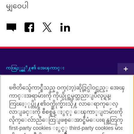
မျှဝေပါ
ကၽြႏု္ပ္တုိ႔၏ အေၾကာင္း
ပူးတြဲလုပ္ေဆာင္မႈမ်ား
ၿဗိတိသွ်ေကာင္စီသည္ ဝက္(ဘ္)ဆိုဒ္တြင္ပါဝင္သည့္ အေၾ
အဂၤလိပ္ဘာသာစကားသင္ၾကားျခင္း
ကာင္းအရာမ်ားကို ကိုယ္ပိုင္အမွတ္သညာျပဳလုပ္ရန္၊
ကြၽႏ္ုပ္တို႔၏ဝက္ဘ္ဆိုက္မ်ားသို႔ လာေရာက္ေလ့
ကြၽႏ္ုပ္တို႔ႏွင့္ ခ်ိတ္ဆက္ပါ
လာျခင္းကို စီစစ္ရန္ ႏွင့္ ေၾကာ္ျငာမ်ားကို
လိုက္ေလ်ာညီေထြျဖစ္ေအာင္စီမံေပးရန္အတြက္
Facebook
TikTok
first-party cookies ႏွင့္ third-party cookies မ်ား